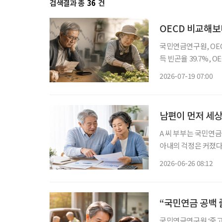
검색결과 총
36
건
OECD 비교해보
국민연금연구원, OECD 
득 빈곤율 39.7%, 
아 우리나라 노인의 소득 빈곤율이 경제협력개발기구(OECD) 회원국 가운데 가장 높은 수준
2026-07-19 07:00
인 반면, 국민연금의
남편이 먼저 세상
A 씨 부부는 국민연
아내의 걱정은 커졌다. “혹시 남편이 먼저 세상을 떠나면 앞으로 생활비는 어떻게 하지?
후를 준비하면서 매달
2026-06-26 08:12
상을 떠난 뒤 남은 
“국민연금 공백
국민연금연구원 ‘중고