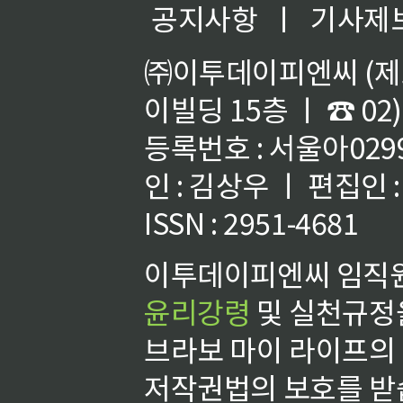
공지사항
ㅣ
기사제
㈜이투데이피엔씨 (제호
이빌딩 15층 ㅣ ☎ 02)
등록번호 : 서울아02992
인 : 김상우 ㅣ 편집인
ISSN : 2951-4681
이투데이피엔씨 임직원
윤리강령
및 실천규정을
브라보 마이 라이프의
저작권법의 보호를 받