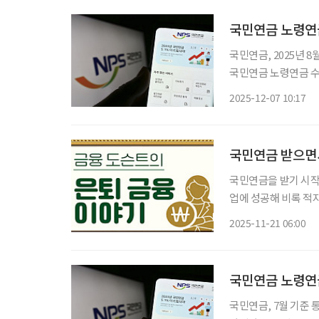
국민연금 노령연금
국민연금, 2025년 8
국민연금 노령연금 수급
았다. 7일 국민연금공단에 따르면 8월 기준 노령연금(완전 노령, 감액 노령, 조기, 특례, 분할
2025-12-07 10:17
포함) 수급자는 623
국민연금 받으면서
국민연금을 받기 시작
업에 성공해 비록 적
나이가 된다. 괜히 
2025-11-21 06:00
해서 모두 감액되지는
국민연금 노령연
국민연금, 7월 기준 