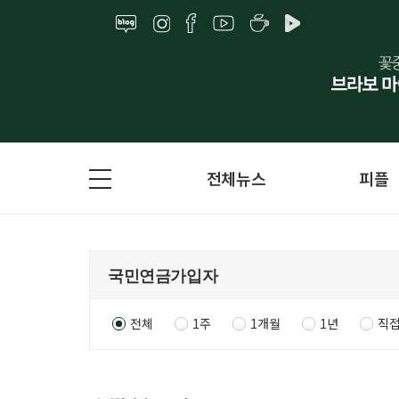
전체뉴스
피플
전체
1주
1개월
1년
직