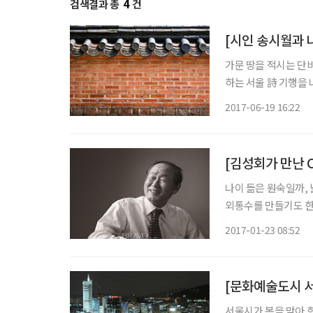
검색결과 총
4
건
[시인 송시월과 
가문 땅을 적시는 단
하는 서울 詩 기행을
그러워 내 삼십대를 떠올리면서 정동골로
2017-06-19 16:22
요 덕수궁 돌담길은 
나이 듦은 원숙일까,
외통수를 만들기도 한다
‘너희는 늙어봤냐, 
2017-01-23 08:52
다. 여기 밥 잘 사
[문화예술도시 서
서울시가 봄을 맞아 한