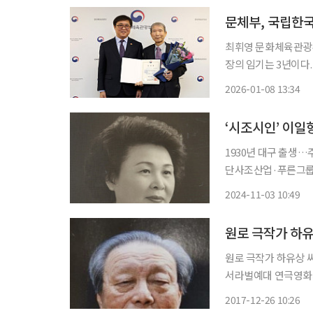
문체부, 국립한
최휘영 문화체육관광
장의 임기는 3년이다. 8일 문체부는 “임준열 신임 관장은 오랜 기간 수많은 논문 발표와 단
본 출간 등을 통해 
2026-01-08 13:34
‘시조시인’ 이일
1930년 대구 출생…
단사조산업·푸른그룹 명예회장 역임.
그룹∙푸른그룹 명예회장인 
2024-11-03 10:49
여사는 1930년 대구
원로 극작가 하유
원로 극작가 하유상 씨가 25일 
서라벌예대 연극영화과
거리’로 당선돼 등단했
2017-12-26 10:26
나리오ㆍ희곡ㆍ소설ㆍ방