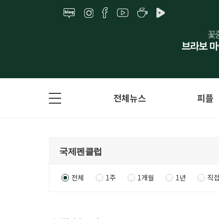
전체뉴스
피플
전체
1주
1개월
1년
직