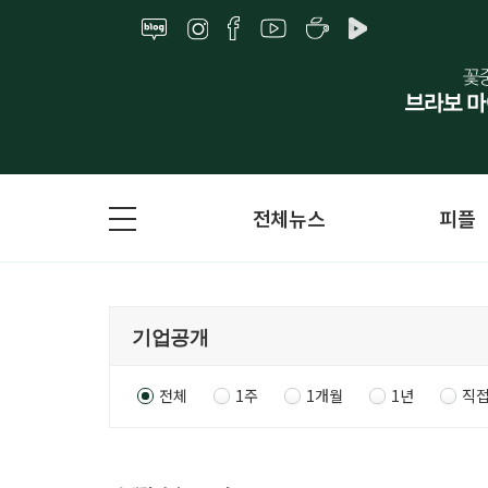
전체뉴스
피플
전체
1주
1개월
1년
직