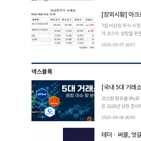
[장외시황] 아크로
7일 비상장 주식 시장은 상승세를 지속했다.
가 코스닥 상장을 위
모할 예정이다. 희토류 영구자석 생산업체 성림첨단산업과 해운물류 컨설팅 전문기업 싸이버
2026-08-07 16:07
넥스블록
[국내 5대 거래
코인원 점유율 6%로 
은 2028년 상장 준비해
요 가상자산거래소 경쟁
2026-08-08 06:00
업, 실명계좌 제휴 안
테더ㆍ써클, 엇