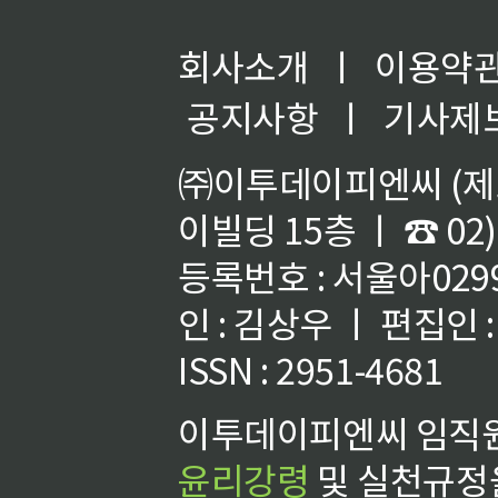
회사소개
ㅣ
이용약
공지사항
ㅣ
기사제
㈜이투데이피엔씨 (제호
이빌딩 15층 ㅣ ☎ 02)
등록번호 : 서울아02992
인 : 김상우 ㅣ 편집인
ISSN : 2951-4681
이투데이피엔씨 임직원
윤리강령
및 실천규정을