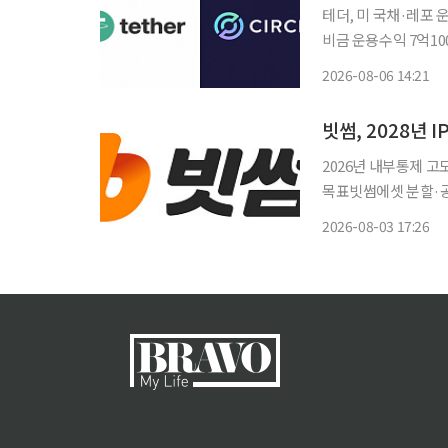
테더, 미 국채·레포
비금 운용수익 7억10
·인프라 확대…아크 메인넷 9월 16일 출시 
2026-08-06 14:21
이 2026년 2분기
빗썸, 2028년
2026년 내부통제 고도
목표빗썸에셋 분할·공시 확대 통해 경영
로 상장 준비에 본격
2026-08-03 17:26
IFRS) 전환 준비를