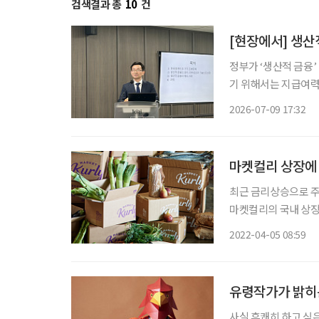
검색결과 총
10
건
[현장에서] 생산
정부가 ‘생산적 금융
기 위해서는 지급여력(
보험연구원은 서울 영
2026-07-09 17:32
할과 과제’를 주제로
마켓컬리 상장에
최근 금리상승으로 
마켓컬리의 국내 상장
3월 28일 유가증권시
2022-04-05 08:59
는 마켓컬리는 어떻게
유령작가가 밝히는
사실 흔쾌히 하고 싶