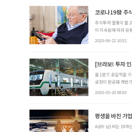
코로나19發 주식
주식투자 열풍이 불고
이 지속됨에 따라 유
기 대어(大魚)급 기업
2020-06-22 10:52
SK바이오팜의 경우 
[브라보! 투자 
올 1분기 호실적을 
공장이 완공돼 하반기
마, 원전폐기물, 의
2020-05-20 08:00
평생을 바친 가
A(89·남) 씨는 1