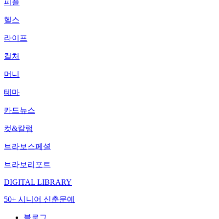
피플
헬스
라이프
컬처
머니
테마
카드뉴스
컷&칼럼
브라보스페셜
브라보리포트
DIGITAL LIBRARY
50+ 시니어 신춘문예
블로그