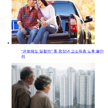
“은퇴해도 일할까” 美 중장년 고소득층 노후 불안
커