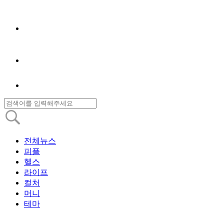
전체뉴스
피플
헬스
라이프
컬처
머니
테마