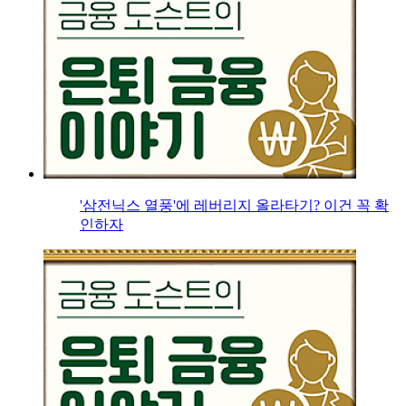
'삼전닉스 열풍'에 레버리지 올라타기? 이건 꼭 확
인하자