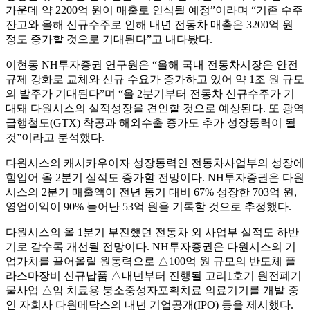
가운데 약 2200억 원이 매출로 인식될 예정”이라며 “기존 수주
잔고와 올해 신규수주로 인해 내년 전동차 매출은 3200억 원
정도 증가할 것으로 기대된다”고 내다봤다.
이현동 NH투자증권 연구원은 “올해 국내 전동차시장은 안전
규제 강화로 교체와 신규 수요가 증가하고 있어 약 1조 원 규모
의 발주가 기대된다”며 “올 2분기부터 전동차 신규수주가 기
대돼 다원시스의 실적성장을 견인할 것으로 예상된다. 또 광역
급행철도(GTX) 착공과 해외수출 증가도 추가 성장동력이 될
것”이라고 분석했다.
다원시스의 캐시카우이자 성장동력인 전동차사업부의 성장에
힘입어 올 2분기 실적도 증가할 전망이다. NH투자증권은 다원
시스의 2분기 매출액이 전년 동기 대비 67% 성장한 703억 원,
영업이익이 90% 늘어난 53억 원을 기록할 것으로 추정했다.
다원시스의 올 1분기 부진했던 전동차 외 사업부 실적도 하반
기로 갈수록 개선될 전망이다. NH투자증권은 다원시스의 기
업가치를 끌어올릴 원동력으로 △100억 원 규모의 반도체 플
라스마장비 신규납품 △내년부터 진행될 고리1호기 원전폐기
물사업 △암 치료용 붕소중성자포획치료 의료기기를 개발 중
인 자회사 다원메닥스의 내년 기업공개(IPO) 등을 제시했다.