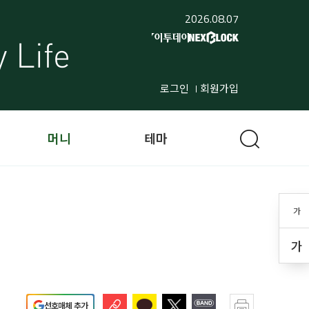
2026.08.07
로그인
회원가입
머니
테마
가
가
선호매체 추가