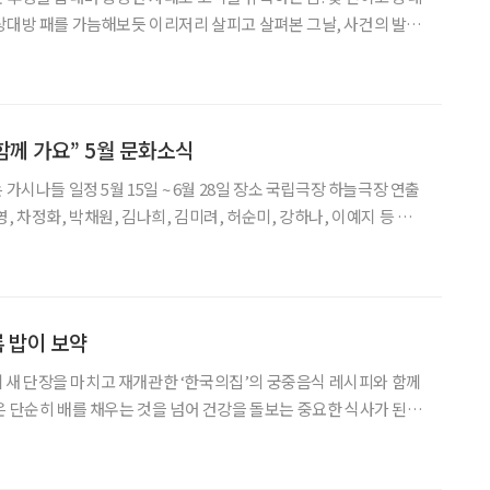
상대방 패를 가늠해보듯 이리저리 살피고 살펴본 그날, 사건의 발단
제품을 사기 위해 딸과 함께 매장을 찾았다. 로봇 청소기·스타일러
모를 신제품이 한가득. 유독 냉장고는 최신형을 장만해야
함께 가요” 5월 문화소식
 차정화, 박채원, 김나희, 김미려, 허순미, 강하나, 이예지 등 뮤
나들’은 칠곡 할머니들의 실화를 바탕으로 힌 다큐멘터리 영화 ‘칠
오지게 재밌게
록 밥이 보약
만에 새 단장을 마치고 재개관한 ‘한국의집’의 궁중음식 레시피와 함께
 채우는 음식이 필요한 이유다. 조선 궁중에서 즐겼던 신선로와 제
리밥은 이런 조건을 두루 갖춘 전통 한식이다