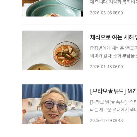
께 합니다. 겨울과 봄의 바다에서 건져 올린 대게와 옥돔이 한 상 위에 올랐다. 조선 후기 문헌
에서 영감을 받은 대게잣죽
2026-03-08 06:00
도 현대 식탁에 어울리도록
채식으로 여는 새해 
중장년에게 채식은 ‘몸을 
의미가 깊다. 소화 부담을
식탁이기 때문이다. 고기 
2026-01-13 06:00
이 활용해 바삭하게 부쳐내
[브라보★튜브] MZ
[브라보 별(★)튜브] “
라는 새로운 무대에서 색다
비’로 사랑받는 이유를 짚
2025-12-29 09:43
움으로 확장할 수 있는 실