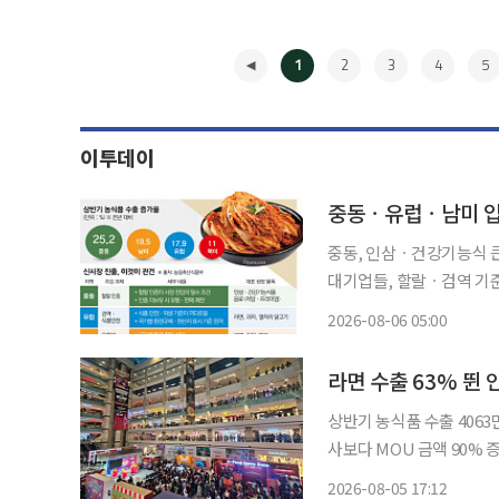
1
2
3
4
5
이투데이
중동, 인삼ㆍ건강기능식 큰
대기업들, 할랄ㆍ검역 기준 맞춰야
K푸드+ 수출 지형이 바뀌
2026-08-06 05:00
미가 새로운 성장시장으로 
◀
라면 수출 63% 뛴 
상반기 농식품 수출 406
사보다 MOU 금액 90%
도에서 한국 라면 수출이 
2026-08-05 17:12