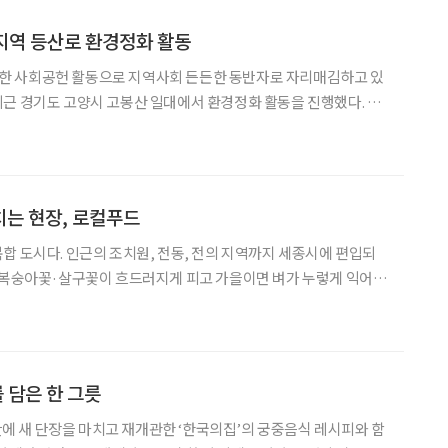
지역 등산로 환경정화 활동
 사회공헌 활동으로 지역사회 든든한 동반자로 자리매김하고 있
행환경 조성과 지역사회 유대감 강화하기 위해 진행됐으며, 일산자
생한방병원 의료진과 일산자생봉사단 회원 등이 함께 했다. 일산자생한방병원 의료진과 봉사
는 현장, 로컬푸드
합 도시다. 인근의 조치원, 전동, 전의 지역까지 세종시에 편입되
면 복숭아꽃·살구꽃이 흐드러지게 피고 가을이면 벼가 누렇게 익어가
 지역의 특성을 십분 살린 장터가 바로 로컬푸드 아니던가. 싱싱한
이 때는 미처 몰랐지만 조치원에 살면서부터 로컬푸
 담은 한 그릇
 만에 새 단장을 마치고 재개관한 ‘한국의집’의 궁중음식 레시피와 함