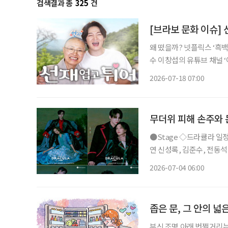
검색결과 총
325
건
[브라보 문화 이슈]
왜 떴을까? 넷플릭스 ‘흑백
수 이창섭의 유튜브 채널 ‘이창섭
은 “이창섭 권력 인정”, 
2026-07-18 07:00
무더위 피해 손주와 
●Stage ◇드라큘라 일정 7월 10일 ~ 10월 18일 장소 LG아트센터 서울 연출 데이빗 스완 출
연 신성록, 김준수, 전동석
사랑받아온 대표 흥행 뮤지
2026-07-04 06:00
넘는 세월 동안 단 한 사람
좁은 문, 그 안의 넓
부신 조명 아래 번쩍거리는