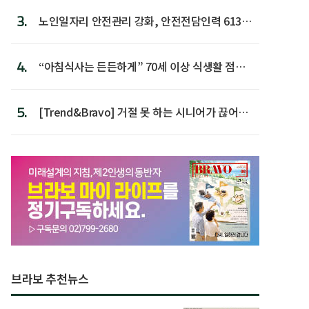
3.
노인일자리 안전관리 강화, 안전전담인력 613명
첫 배치
4.
“아침식사는 든든하게” 70세 이상 식생활 점수
가장 높아
5.
[Trend&Bravo] 거절 못 하는 시니어가 끊어야
할 행동 5
브라보 추천뉴스