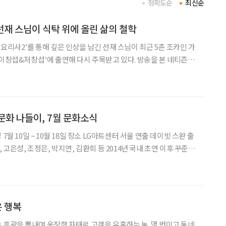
정확도순
최신순
 선재 스님이 식탁 위에 올린 삶의 철학
요리사2’를 통해 깊은 인상을 남긴 선재 스님이 최근 5촌 조카인 가
&저창섭’에 출연해 다시 주목받고 있다. 방송을 본 네티즌들
“이모가 선재 스님이라니 부럽다” 등의 반응을 쏟아냈다. 선재 스님을
향한 대중의 호감에는 분명한 이유가 있다. 대한민국
문화 나들이, 7월 문화소식
, 고은성, 조정은, 박지연, 김환희 등 2014년 국내 초연 이후 꾸준히
컬 ‘드라큘라’는 브램 스토커의 동명 소설을 원작으로 한다. 400년
만을 사랑한 드
은 행복
 후광을 뽐내며 웅장한 자태로 고객을 유혹하는 놈. 몇 번이고 동네