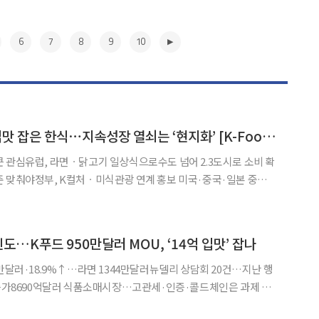
6
7
8
9
10
중동ㆍ유럽ㆍ남미 입맛 잡은 한식⋯지속성장 열쇠는 ‘현지화’ [K-Food+ 수출 새판 짜기②]
 관심유럽, 라면ㆍ닭고기 일상식으로수도 넘어 2.3도시로 소비 확
정부, K컬처ㆍ미식관광 연계 홍보 미국·중국·일본 중심의
고 있다. 한류 확산과 현지 소비문화 변화에 힘입어 중동과 유럽, 남
부상하면서 우리 농식품 수출 전략도 달라졌다. 특정 국가에
▶
인도…K푸드 950만달러 MOU, ‘14억 입맛’ 잡나
3만달러·18.9%↑…라면 1344만달러뉴델리 상담회 20건…지난 행
 증가8690억달러 식품소매시장…고관세·인증·콜드체인은 과제 인
올해 상반기 60% 넘게 뛰며 K푸드가 14억명 소비시장의 문을 두드