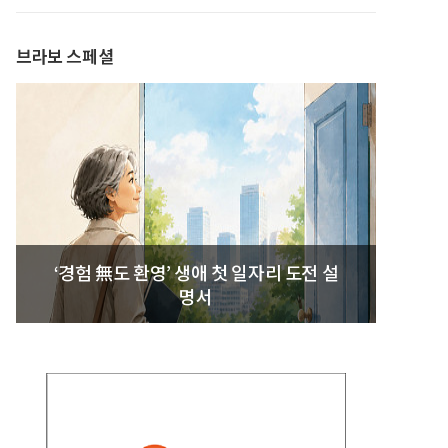
브라보 스페셜
‘경험 無도 환영’ 생애 첫 일자리 도전 설
명서