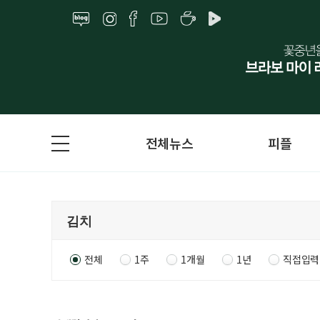
전체뉴스
피플
전체
1주
1개월
1년
직접입력