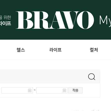
헬스
라이프
컬처
~
적용