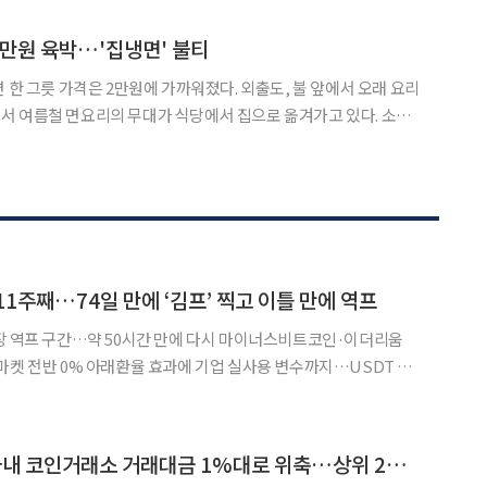
들은 뉴델리에서 지난 행사의 두 배에 가까운 950만달러
2만원 육박…'집냉면' 불티
 한 그릇 가격은 2만원에 가까워졌다. 외출도, 불 앞에서 오래 요리
 여름철 면요리의 무대가 식당에서 집으로 옮겨가고 있다. 소비
다. 단순히 면과 육수를 포장한 간편식을 넘어 유명 맛집의 레시피
은 ‘집에서 먹는 전문점 냉면’이 여름 식탁을 차지하고 있
11주째…74일 만에 ‘김프’ 찍고 이틀 만에 역프
장 역프 구간…약 50시간 만에 다시 마이너스비트코인·이더리움
마켓 전반 0% 아래환율 효과에 기업 실사용 변수까지…USDT 수
했지만, 약 50시간 만에 다시 역프리미엄으로 돌아섰다. 지난
[국내 5대 거래소] 국내 코인거래소 거래대금 1%대로 위축…상위 2곳 쏠림 더 짙어져