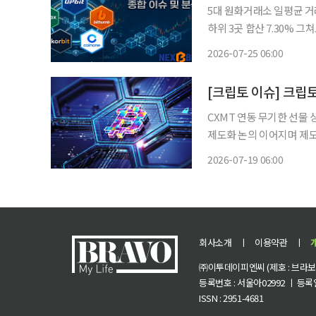
5대 원화거래소 일평균 거래 
하위 3곳 합산 7.30%
국내 5대 원화 가상자산거
2026-07-25 06:00
거래대금은 코스피의 1%
CXMT 연동 무기한 선물
제도화 논의 이어지며 제도권 편입 경로 부각 크립토 시
지털 자산 중심이던 거래 
2026-07-19 06:00
중앙화 파생상품 거래소 하
회사소개
ㅣ
이용약관
ㅣ
㈜이투데이피엔씨 (제호 : 브라보 마
등록번호 : 서울아02992 ㅣ 등록일자
ISSN : 2951-4681