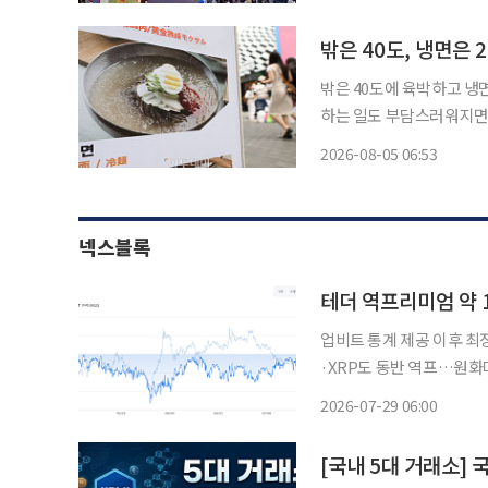
리고 있다. 국내 식품기업
밖은 40도, 냉면은 
밖은 40도에 육박하고 냉면
하는 일도 부담스러워지면서
자들이 찾는 제품도 달라졌
2026-08-05 06:53
와 스타 셰프의 이름을 담
넥스블록
테더 역프리미엄 약 
업비트 통계 제공 이후 최
·XRP도 동반 역프…원화
요 기반 확대가 관건 국내 가상자산 시장에서 달러 스테이블코인 테더(USDT)가 74일 만에
2026-07-29 06:00
김치프리미엄 구간으로 전환