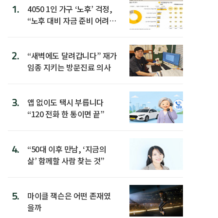
1.
4050 1인 가구 ‘노후’ 걱정,
“노후 대비 자금 준비 어려
워”
2.
“새벽에도 달려갑니다” 재가
임종 지키는 방문진료 의사
3.
앱 없이도 택시 부릅니다
“120 전화 한 통이면 끝”
4.
“50대 이후 만남, ‘지금의
삶’ 함께할 사람 찾는 것”
5.
마이클 잭슨은 어떤 존재였
을까