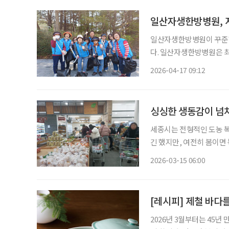
일산자생한방병원, 
일산자생한방병원이 꾸준한
다. 일산자생한방병원은 최근 경기도 고양시 고봉산 일대에서 환경정화 활동을 진행했다. 이
번 봉사활동은 쾌적한 보
2026-04-17 09:12
싱싱한 생동감이 넘치
세종시는 전형적인 도농 복
긴 했지만, 여전히 봄이
는 농촌지역이다. 도농 복합
2026-03-15 06:00
식품 든든한 판로 서울살
[레시피] 제철 바다를
2026년 3월부터는 45년