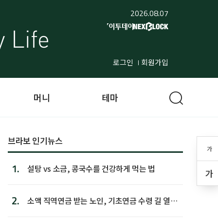
2026.08.07
로그인
회원가입
머니
테마
브라보 인기뉴스
가
1.
설탕 vs 소금, 콩국수를 건강하게 먹는 법
가
2.
소액 직역연금 받는 노인, 기초연금 수령 길 열린
다