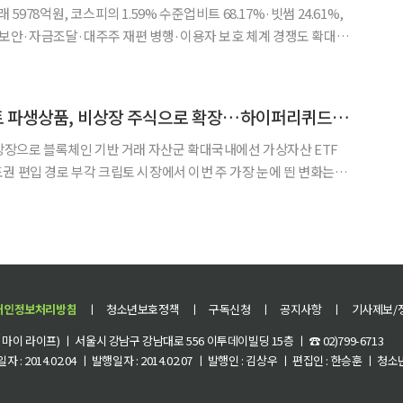
5978억원, 코스피의 1.59% 수준업비트 68.17%·빗썸 24.61%,
 그쳐보안·자금조달·대주주 재편 병행·이용자 보호 체계 경쟁도 확대
래소 시장이 급격한 거래 위축과 양극화에 동시에 직면했다. 전체
대로 축소됐고, 거래는 업비트와 빗썸에 더
[크립토 이슈] 크립토 파생상품, 비상장 주식으로 확장…하이퍼리퀴드서 주가 연동 선물 등장
 상장으로 블록체인 기반 거래 자산군 확대국내에선 가상자산 ETF
장에서 이번 주 가장 눈에 띈 변화는 디
범위가 비상장 주식과 주가 연동형 상품으로 넓어졌다는 점이다. 탈
이퍼리퀴드가 중국 반도체 기업 CXMT의 예상 주가에 연
개인정보처리방침
ㅣ
청소년보호정책
ㅣ
구독신청
ㅣ
공지사항
ㅣ
기사제보/
이 라이프) ㅣ 서울시 강남구 강남대로 556 이투데이빌딩 15층 ㅣ ☎ 02)799-6713
 : 2014.02.04 ㅣ 발행일자 : 2014.02.07 ㅣ 발행인 : 김상우 ㅣ 편집인 : 한승훈 ㅣ