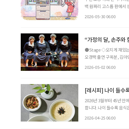
백 원짜리 고스톱 판에서 
이었다. 딸의 혼수용 전자
2026-05-30 06:00
등 어떻게 사용하는지도 
“가정의 달, 손주와 
●Stage ◇오지게 재밌는 가시나들 일정 5월 15일 ~ 6월 28일 장소 국립극장 하늘극장 연출
오경택 출연 구옥분, 김아영,
지컬 ‘오지게 재밌는 가시
2026-05-02 06:00
곡 가시나들’과 에세이 ‘
[레시피] 나이 들수
2026년 3월부터 45년 
합니다. 나이 들수록 음식은 단순히 배를 채우는 것을 넘어 건강을 돌보는 중요한 식사가 된다.
소화 부담은 줄이고 영양은
2026-04-25 06:00
주 향토 음식인 가파도 보