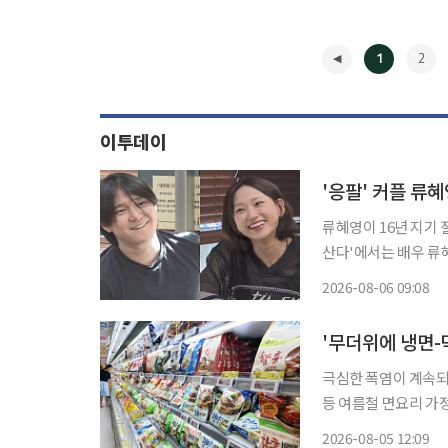
1
2
이투데이
'응팔' 커플 
류혜영이 16년 지기 절친 고경표와
산다'에서는 배우 류
이 공개된다. 앞서 '무지개 라이브'를 통해 자신의 일상을 공개했던 류혜영은 이날도 자신만
2026-08-06 09:08
의 루틴을 이어간다.
◀
'무더위에 냉면-
극심한 폭염이 계속되
등 여름철 면요리 가정
달 냉장 냉면류 간편식
2026-08-05 12:09