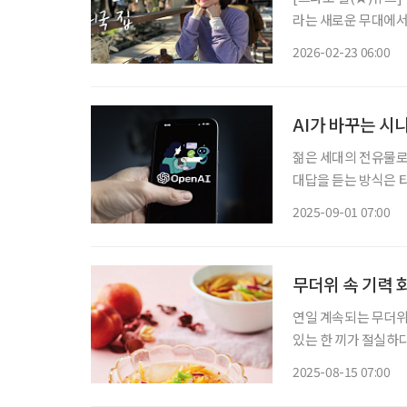
라는 새로운 무대에서
비’로 사랑받는 이유
2026-02-23 06:00
움으로 확장할 수 있는
AI가 바꾸는 시
젊은 세대의 전유물로
대답을 듣는 방식은 타
술’이 아니라, 시니어
2025-09-01 07:00
하면 다 알아듣고, 
무더위 속 기력 
연일 계속되는 무더위
있는 한 끼가 절실하다
강한 여름 식탁을 차려보자. 탱글탱글 과즙미, 복숭아냉국 상큼한 과즙
2025-08-15 07:00
러진 복숭아냉국은 그