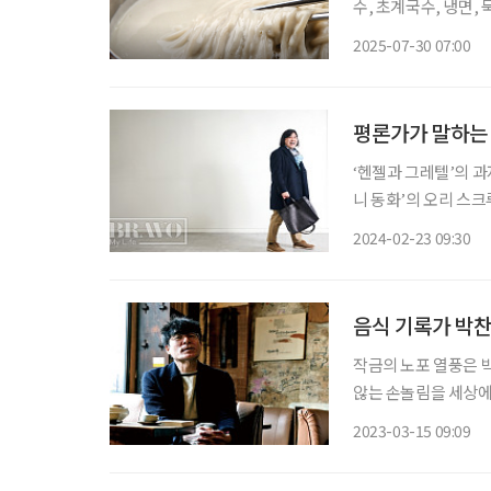
수, 초계국수, 냉면,
적합하다. 복날, 삼
2025-07-30 07:00
식단 구성을 위한 실용
평론가가 말하는
‘헨젤과 그레텔’의 과
니 동화’의 오리 스크
삼킨 적이 있는가? 시
2024-02-23 09:30
고 한밤중에 라면 물이
작금의 노포 열풍은 박
않는 손놀림을 세상에 
모했다. 이제 노포의 
2023-03-15 09:09
하고, 훌륭하기에 오