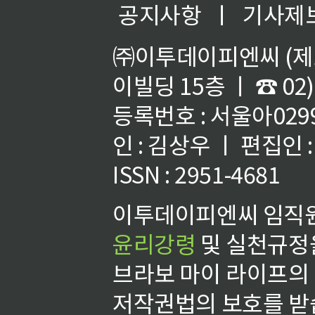
공지사항
ㅣ
기사제
㈜이투데이피엔씨 (제호
이빌딩 15층 ㅣ ☎ 02)
등록번호 : 서울아02992
인 : 김상우 ㅣ 편집인
ISSN : 2951-4681
이투데이피엔씨 임직원
윤리강령
및 실천규정을
브라보 마이 라이프의
저작권법의 보호를 받