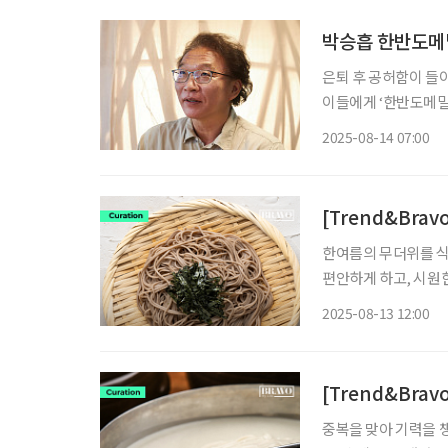
박승흡 한반도메
은퇴 후 공허함이 들이칠 때
이들에게 ‘한반도메밀
터 메밀 맛을 좇아 전
2025-08-14 07:00
‘아, 이 반가운 것은
[Trend&Brav
한여름의 무더위를 식
편안하게 하고, 시원
대표되는 메밀 요리는
2025-08-13 12:00
목받으며 세대를 넘어
[Trend&Brav
중복을 맞아 기력을 챙