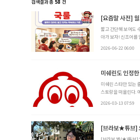
검색결과 총
58
건
[요즘말 사전] 
짧고 간단해 보여도 
아가 보자! 신조어를
은 기운이 더해진다. 월드컵 시즌이 되면 익숙한 풍경이 펼쳐진다. 누가 시키지 않아도 빨간 티
2026-06-22 06:00
셔츠를 꺼내 입고, 경
미쉐린도 인정한 
미쉐린 스타만 있는 줄 알았죠? 편견 
스토랑을 떠올린다. 
하기 쉽다. 하지만 미
2026-03-13 07:59
으로 좋은 음식을 즐길
[브라보★튜브] 
[브라보 별(★)튜브]