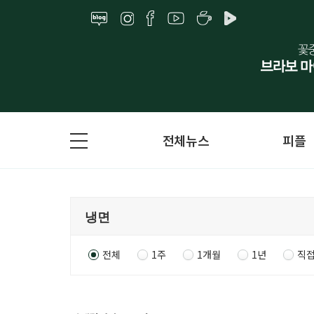
전체뉴스
피플
전체
1주
1개월
1년
직