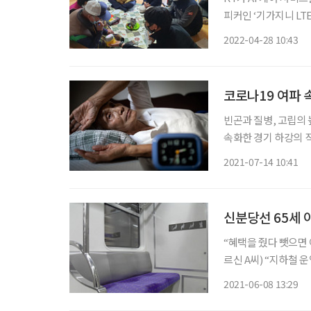
피커인 ‘기가지니 L
형 서비스를 제공한다. 심지어 
2022-04-28 10:43
면 대한민국은 2025년 
코로나19 여파 
빈곤과 질병, 고립의
속화한 경기 하강의 직격탄을 맞고 있다. 가뜩이나
비 노인복지 지출 비중
2021-07-14 10:41
1위 국가다. 코로나
신분당선 65세 
“혜택을 줬다 뺏으면 
르신 A씨) “지하철 운임 유료화, 득보다 실이 더 클 것이다.” (70세 어르신 B씨) 서울 강남과 경
기 수원 광교를 연결
2021-06-08 13:29
임 교통카드)’ 폐지를