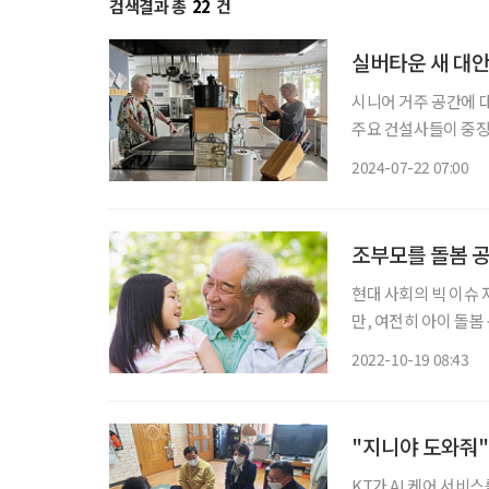
검색결과 총
22
건
실버타운 새 대안
시니어 거주 공간에 
주요 건설사들이 중장
19일 초고령사회 대
2024-07-22 07:00
도 했다. 이렇
조부모를 돌봄 공
현대 사회의 빅 이슈
만, 여전히 아이 돌
를 15~64세에서 최
2022-10-19 08:43
인구로 활동 가능한 
"지니야 도와줘" 
KT가 AI 케어 서비스