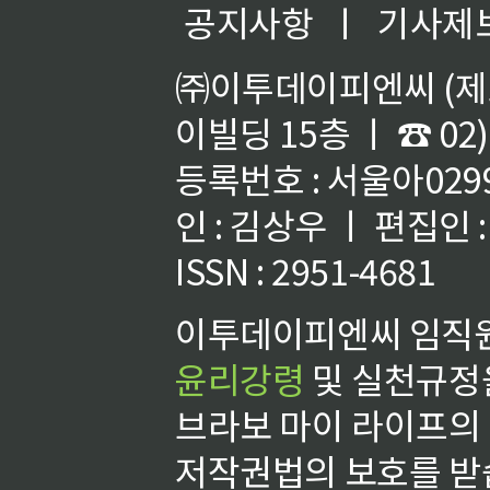
공지사항
ㅣ
기사제
㈜이투데이피엔씨 (제호
이빌딩 15층 ㅣ ☎ 02)
등록번호 : 서울아02992
인 : 김상우 ㅣ 편집인
ISSN : 2951-4681
이투데이피엔씨 임직원
윤리강령
및 실천규정을
브라보 마이 라이프의
저작권법의 보호를 받