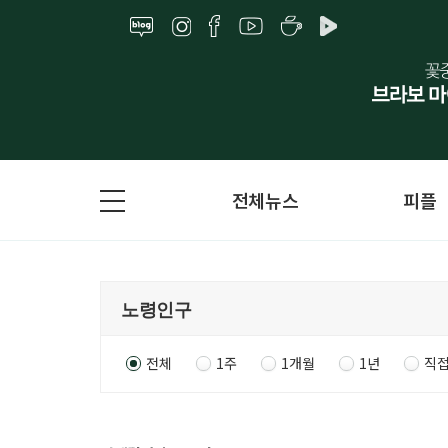
전체뉴스
피플
전체
1주
1개월
1년
직