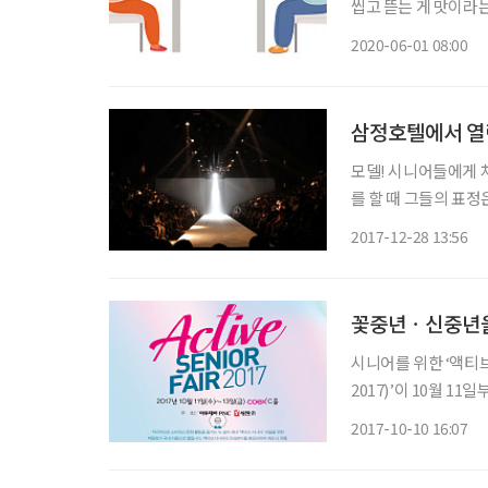
씹고 뜯는 게 맛이라는
자신이 없다. 이렇듯 
2020-06-01 08:00
삼정호텔에서 열
모델! 시니어들에게 차별화된 
를 할 때 그들의 표정
가득하다. 모델은 화
2017-12-28 13:56
심이 갖고 있다. 우리
꽃중년ㆍ신중년을 
시니어를 위한 ‘액티브시
2017)’이 10월 
의 경제력 있는 중장
2017-10-10 16:07
외 유망 관련 산업을 