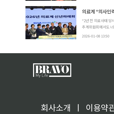
SKT는 전국 고객 접
의료계 “의사인력
“2년 전 의료사태 당
추계위원회에서도 너무 성급
회 회장은 8일 서울
2026-01-08 13:50
같이 밝혔다. 김 회장
회사소개
ㅣ
이용약