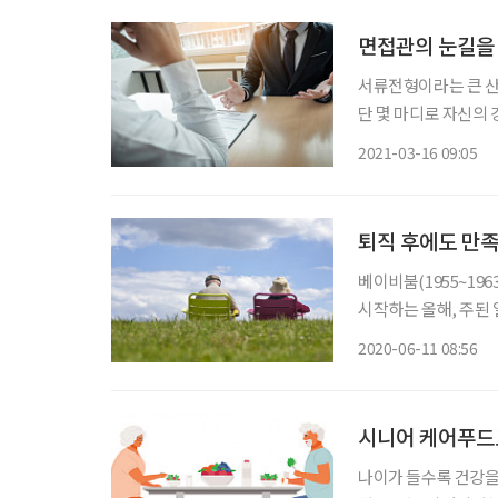
면접관의 눈길을 
서류전형이라는 큰 산
단 몇 마디로 자신의
순발력이 필요하다. 트
2021-03-16 09:05
한다. 재취업의 길로 
퇴직 후에도 만
베이비붐(1955~19
시작하는 올해, 주된
원(원장 나영돈)은 6
2020-06-11 08:56
위한 질적 종단 연구(
시니어 케어푸드로
나이가 들수록 건강을