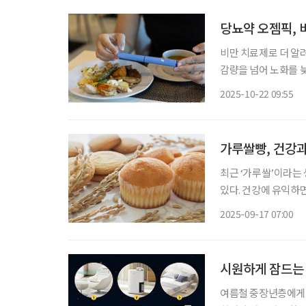
당뇨약 오젬픽, 
비만 치료제로 더 알
감량을 넘어 노화를 늦
젬픽이 이번엔 ‘젊어지는 약’으로 주목받
2025-10-22 09:55
틱(TruDiagnost
가루쌀빵, 건강과
최근 ‘가루쌀’이라는
있다. 건강에 유익하면서도 맛과 식감까지 살려 소화 건강에 민감한 중장년층에게 새로운 선
택지로 떠오르고 있다. 흰 밀가루로 만든 빵은 부드럽고 풍미가 좋지만, 건강 측면에서 
2025-09-17 07:00
지 아쉬움이 있다. 질
시원하게 잠드는 
여름철 중장년층에게 