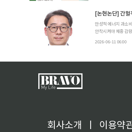
한 점심 메뉴 대체재
[논현논단] 간헐
만성적 에너지 과소비
안착시켜야 체중 감량과 건강이라는 두 마리 토끼를 잡기 위해 주목받는 방법이 바로 ‘간헐적
단식’이다. 간헐적 
2026-06-11 06:00
회사소개
ㅣ
이용약