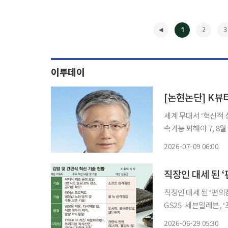
1
2
3
이투데이
[논현논단] K뷰
세계 무대서 ‘혁신적
속가능 꾀해야 7, 8월 한여름의 폭염이 시작되었다. 강렬한 햇빛은 단순한 더위를 넘어 피부
에 직접적인 손상을 준다.
2026-07-09 06:00
체인 내셔널 지오그래
◀
직장인 대세 된 ‘편의
GS25·세븐일레븐, 
치 외식물가 상승으로 ‘런치플레이션’도 심화하면서 편의점 간편식이 요즘 직장인들의 확고
2026-06-29 05:30