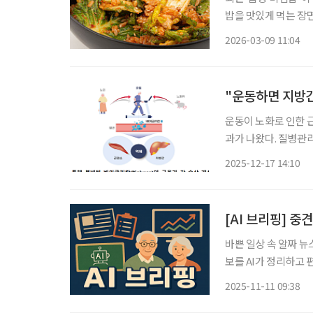
밥을 맛있게 먹는 장
텐츠 조회수는 500만
2026-03-09 11:04
"운동하면 지방간
운동이 노화로 인한 
과가 나왔다. 질병관
(Biglycan)'이
2025-12-17 14:10
16일 밝혔다. 해당 
[AI 브리핑] 중
바쁜 일상 속 알짜 뉴
보를 AI가 정리하고 편집국 기자가 
보다 퇴직 후 재고용”
2025-11-11 09:38
위한 해법으로 ‘퇴직 