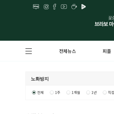
전체뉴스
피플
전체
1주
1개월
1년
직