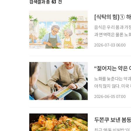
검색결과 총
63
건
[식탁의 힘]① 
음식은 우리 몸과 가
과 면역력은 물론 노
유튜브 채널을 통해 
2026-07-03 06:00
“젊어지는 약은 
노화를 늦춘다는 약과
아직 많지 않다. 미국 하버드의대 유전학과 데이비드 싱클레어 교수와 탈리헬스의 아디브 존
슨 박사는 최근 국제
2026-06-05 07:00
종합한 논문을 발표했
두쫀쿠 보낸 봄동
최근 ‘봄동 비빔밥’이