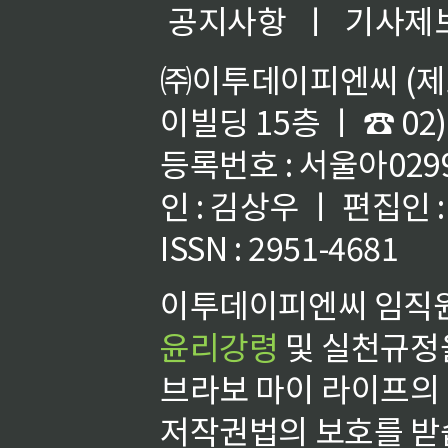
공지사항
ㅣ
기사제
㈜이투데이피엔씨 (제호
이빌딩 15층 ㅣ ☎ 02)
등록번호 : 서울아02992
인 : 김상우 ㅣ 편집인
ISSN : 2951-4681
이투데이피엔씨 임직원
윤리강령
및 실천규정을
브라보 마이 라이프의
저작권법의 보호를 받