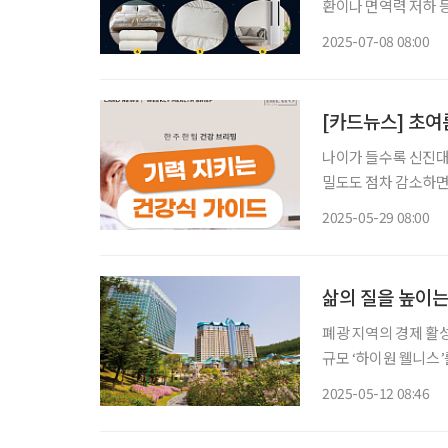
환이나 면역력 저하 등
해 잠 못 이루는 밤
2025-07-08 08:00
아
[카드뉴스] 초여
나이가 들수록 신진대
밀도도 점차 감소하면
할 수 없지만, 매일의
2025-05-29 08:00
히 노년기에는 단순한 
삶의 질을 높이는
폐광 지역의 경제 활성
규모 ‘하이원 웰니스
한 ‘하이원 웰니스 센
2025-05-12 08:46
관광공사 선정 ‘추천