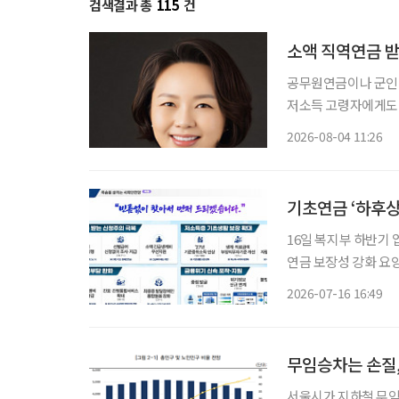
검색결과 총
115
건
소액 직역연금 받
공무원연금이나 군인
저소득 고령자에게도 
는 연금액과 소득·재산 수
2026-08-04 11:26
의원은 소액 직역연금
록
기초연금 ‘하후상
16일 복지부 하반기 업무계획 발표 지속가능한 연금체
연금 보장성 강화 요양병원 간병비 급여화 및 본인 부담금 경감 추진 보건복지부가 하반기에
초고령사회에 대응하기 
2026-07-16 16:49
는 16일 발표한 하
무임승차는 손질,
서울시가 지하철 무임