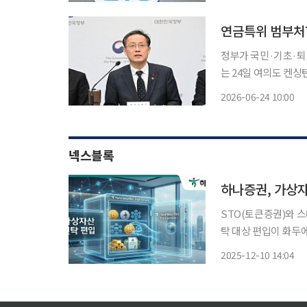
연금특위 범부처
정부가 국민·기초·퇴
는 24일 여의도 켄
재로 연금특위 범부처 지원 
2026-06-24 10:00
혁 이후 구조개혁 논
넥스블록
하나증권, 가상자
STO(토큰증권)와 
탁 대상 편입이 화두에 올랐다. 10일 더불어민주당 박민규 의원
관 제2간담회의실에서
2025-12-10 14:04