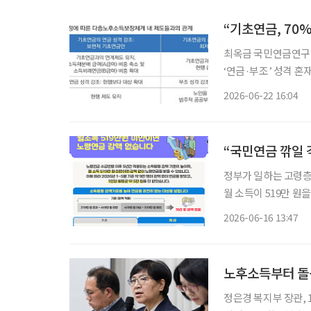
“기초연금, 70
최옥금 국민연금연구원
‘연금·부조’ 성격 혼재
‘최저소득보장’ 체계
2026-06-22 16:04
“국민연금 깎일 
정부가 일하는 고령층
월 소득이 519만 원을 
는 오는 17일부터 
2026-06-16 13:47
개편은 국민연금 수급
노후소득부터 돌
정은경 복지부 장관, 11일 정책간담회 가져