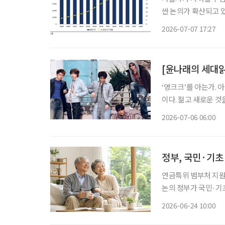
싼 논의가 확산되고 
로 조정하기보다 제도별
2026-07-07 17:27
제·인문사회연구회(N
[윤나래의 세대읽기
‘영크크’를 아는가. 
이다. 젊고 새로운 
를 가르는 말로 퍼졌다
2026-07-06 06:00
정부, 국민·기초
연금특위 범부처 지원 TF 2차 회의 개최 다층 
논의 정부가 국민·기초·퇴직·개인연금 등 다층 노후소득보장체계 구축 방안을 논의하기 위
해 관계부처 협의에 나섰다. 보건복지부는 24일 서울 여의도 켄싱턴호
2026-06-24 10:00
처 지원 TF' 2차 