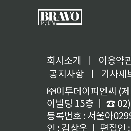
회사소개
ㅣ
이용약
공지사항
ㅣ
기사제
㈜이투데이피엔씨 (제호
이빌딩 15층 ㅣ ☎ 02)
등록번호 : 서울아02992
인 : 김상우 ㅣ 편집인