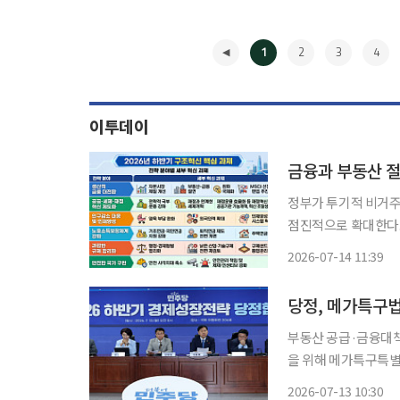
1
2
3
4
이투데이
정부가 투기적 비거주
점진적으로 확대한다.
추가 적립 의무를 부과
2026-07-14 11:39
정경제부 등 관계부처는
◀
당정, 메가특구법
부동산 공급·금융대책도 논의 더불어민주당과 정부가 3대 메가프
을 위해 메가특구특별
다. 당정은 공급망과
2026-07-13 10:30