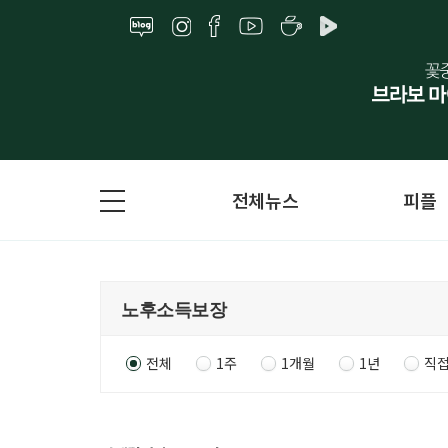
전체뉴스
피플
전체
1주
1개월
1년
직