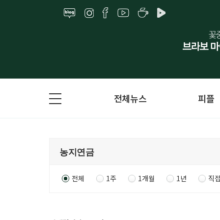
전체뉴스
피플
전체
1주
1개월
1년
직