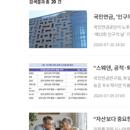
검색결과 총
20
건
국민연금, ‘인구
국민연금공단이 노후준
‘제15회 인구의 날’ 기
보건복지부가 주최한 
2026-07-10 14:30
다고
국민연금연구원, 독일
능은 우수하지만 이용자 편의성 개선 과제” 
털 툴(Digital tools) 
2026-07-05 07:00
면 성혜영 연구위원은 
“자산보다 중요한 
은퇴를 앞둔 시니어들