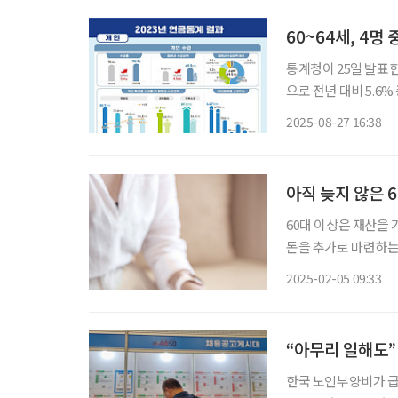
60~64세, 4명
통계청이 25일 발표한 
으로 전년 대비 5.6
장애ㆍ국민ㆍ퇴직ㆍ
2025-08-27 16:38
아직 늦지 않은 
60대 이상은 재산을 가장
돈을 추가로 마련하는
요하다. 그리고 자녀
2025-02-05 09:33
퇴연금아카데미 대표
“아무리 일해도”
한국 노인부양비가 급진