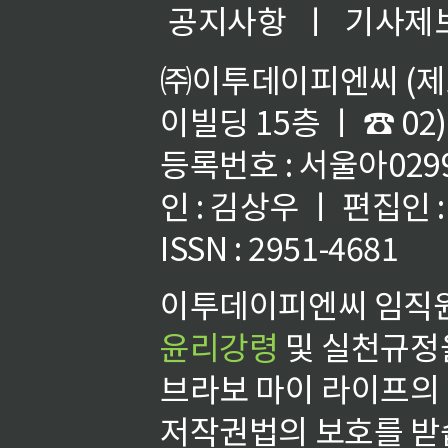
공지사항
ㅣ
기사제
㈜이투데이피엔씨 (제호
이빌딩 15층 ㅣ ☎ 02)
등록번호 : 서울아02992
인 : 김상우 ㅣ 편집인
ISSN : 2951-4681
이투데이피엔씨 임직원
윤리강령
및 실천규정을
브라보 마이 라이프의
저작권법의 보호를 받