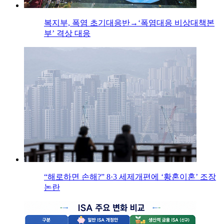
복지부, 폭염 초기대응반→‘폭염대응 비상대책본
부’ 격상 대응
“해로하면 손해?” 8·3 세제개편에 ‘황혼이혼’ 조장
논란