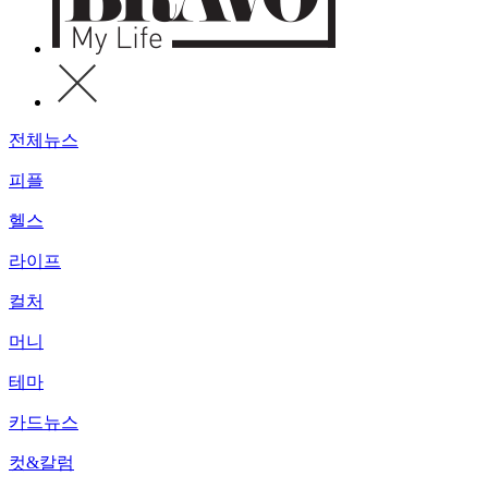
전체뉴스
피플
헬스
라이프
컬처
머니
테마
카드뉴스
컷&칼럼