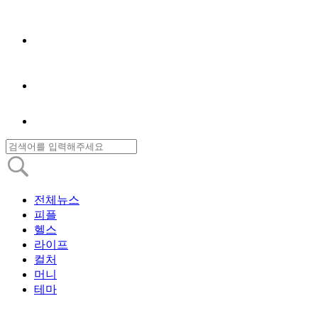
전체뉴스
피플
헬스
라이프
컬처
머니
테마