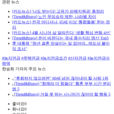
관련 뉴스
[카드뉴스] '나도 받는다! 고유가 피해지원금' 총정리
[Trend&Bravo] 노인 무임승차 제한, 나라별 차이
[카드뉴스] 전국 어디서나, 65세 이상 '통합돌봄' 한눈 정
리
[카드뉴스] 4월 시니어 삶 달라진다 ‘생활 핵심 변화 4선’
[Trend&Bravo] 운이 바뀐다는 국내 풍수지리 명산 Top5
李 대통령 "청년 결혼 망설이는 일 없어야...제도상 불이
익 조사"
#농지연금
#주택연금
#농지연금조건
#산지연금
#농지연금수
령액
한승희 기자의 주요 뉴스
⌞
"후회하지 않으려면" 60세 넘어 끊어내야 할 사람 1위
⌞
[Trend&Bravo] "함께라 더 힘들다" 황혼 부부 시간 분리
법 5
⌞
[Trend&Bravo] 거절 못 하는 시니어가 끊어야 할 행동 5
좋아요
0
화나요
0