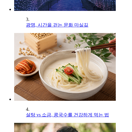
3.
광명, 시간을 걷는 문화 마실길
4.
설탕 vs 소금, 콩국수를 건강하게 먹는 법