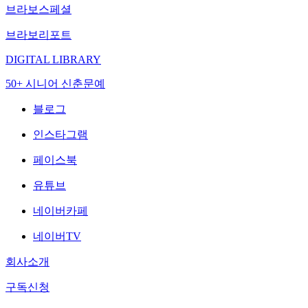
브라보스페셜
브라보리포트
DIGITAL LIBRARY
50+ 시니어 신춘문예
블로그
인스타그램
페이스북
유튜브
네이버카페
네이버TV
회사소개
구독신청