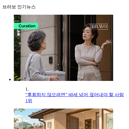
브라보 인기뉴스
1.
"후회하지 않으려면" 60세 넘어 끊어내야 할 사람
1위