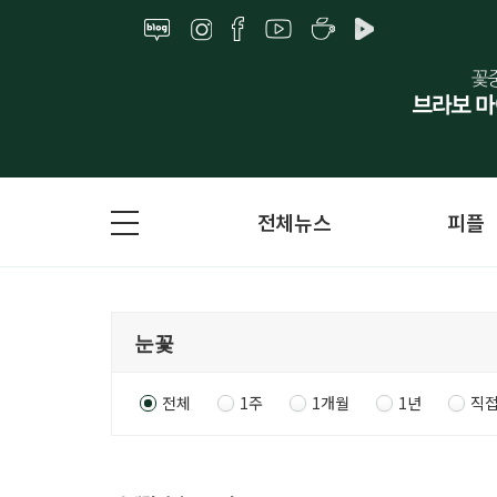
전체뉴스
피플
전체
1주
1개월
1년
직