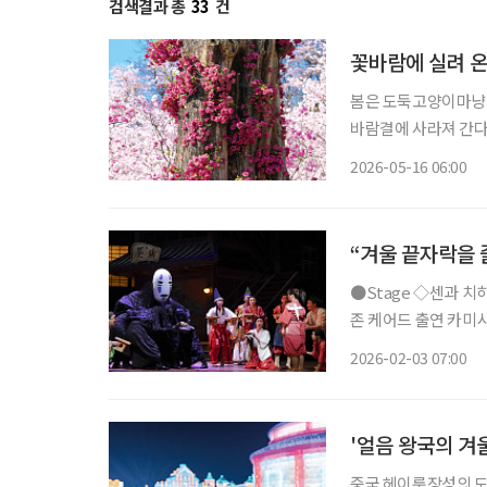
검색결과 총
33
건
꽃바람에 실려 온
봄은 도둑고양이마냥 
바람결에 사라져 간다.
한다. 바야흐로 꽃철이다. 굳이 멀리 떠나지 않아도 된다. 읽을거리 하나쯤 담
2026-05-16 06:00
한 병, 교통카드 한 
“겨울 끝자락을 
●Stage ◇센과 치히로의 행방불명 일정 3월 22일까지 장소 예술의전당 오페라극장 연출
존 케어드 출연 카미시
치카 등 CJ ENM 
2026-02-03 07:00
는 스튜디오 지브리 
'얼음 왕국의 겨
중국 헤이룽장성의 도