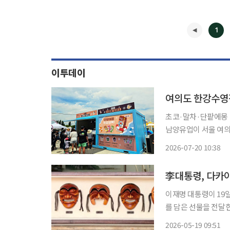
1
이투데이
여의도 한강수영장
초코·말차·단팥에몽 
남양유업이 서울 여의
를 운영한다. 남양유업은 소비자의 브랜드 경험을 넓히기 위해 8월 30일까지 여의도 한강수
2026-07-20 10:38
영장 카페테리아에서 '
◀
李대통령, 다카이
이재명 대통령이 19
를 담은 선물을 전달
에 동참했다. 강유정 청와대 수석대변인은 이날 서면브리핑을 통해 다카이치 총리에게 △안
2026-05-19 09:51