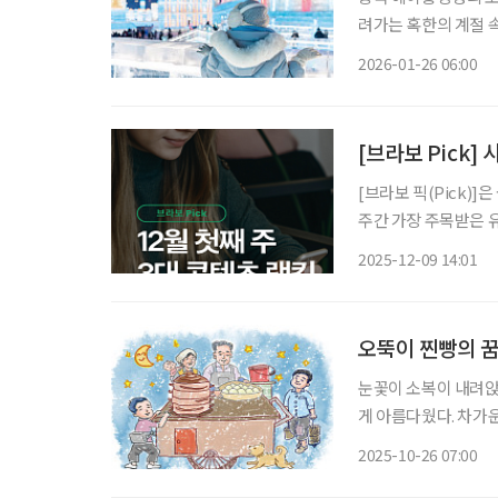
려가는 혹한의 계절 속
월 개막하는 ‘하얼빈
2026-01-26 06:00
울 축제다. 
[브라보 Pick
[브라보 픽(Pick)]
주간 가장 주목받은 
이프는 시시각각 변하
2025-12-09 14:01
다. 12월 첫째 주
오뚝이 찐빵의 
눈꽃이 소복이 내려앉
게 아름다웠다. 차가
니 눈밭에는 청춘의 
2025-10-26 07:00