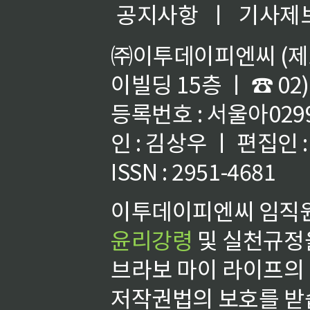
공지사항
ㅣ
기사제
㈜이투데이피엔씨 (제호
이빌딩 15층 ㅣ ☎ 02)
등록번호 : 서울아02992
인 : 김상우 ㅣ 편집인
ISSN : 2951-4681
이투데이피엔씨 임직원
윤리강령
및 실천규정을
브라보 마이 라이프의
저작권법의 보호를 받