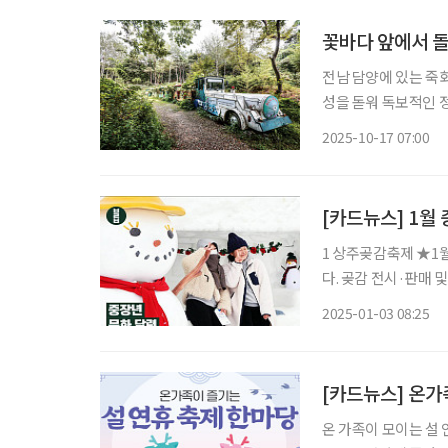
꽃바다 앞에서 
전남 담양에 있는 죽
성을 돋워 독보적인 
는 ‘여름 눈꽃정원 플
2025-10-17 07:00
소담스레 만개하면서 
[카드뉴스] 1월
1 상주곶감축제 ★1
다. 곶감 전시·판매 및 공
천어축제 ★1월 11일
2025-01-03 08:25
고 있다. 산천어 체험
[카드뉴스] 온가
온 가족이 모이는 설