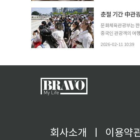
동 하회탈 목조각 액
춘절 기간 中관광
문화체육관광부는 한국
중국인 관광객의 여행 만족도를
중국 춘절 연휴 동안 한
2026-02-11 10:39
는 명동에서 알리페이
회사소개
ㅣ
이용약