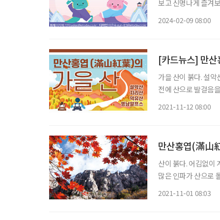
보고 신명나게 즐겨보는 것 어떨까? 2024년 제28회
관 일원 일정 2월 9~12일 설 연휴 기간 국립전주박물관이 준비한 문화 축전을 만나보자. 전통
2024-02-09 08:00
민속놀이
[카드뉴스] 만산
가을 산이 붉다. 설악
전에 산으로 발걸음을
펴보자. 설악산 가을의 설악은 단풍철의 시작점이자, 많은 사람의 최애 코스다. 초보자의 경우
2021-11-12 08:00
공룡능선이나
만산홍엽(滿山紅
산이 붉다. 어김없이
많은 인파가 산으로 
향하는 심야버스는 평
2021-11-01 08:03