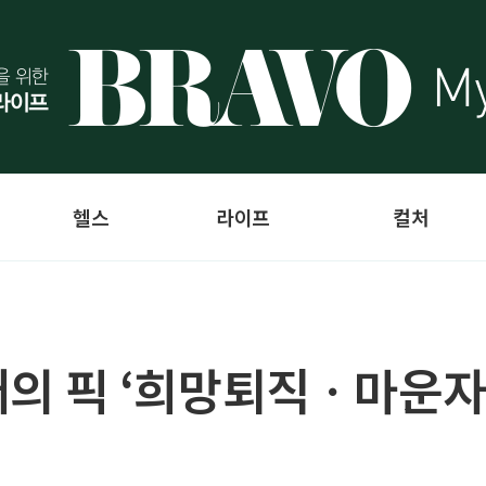
헬스
라이프
컬처
시니어의 픽 ‘희망퇴직ㆍ마