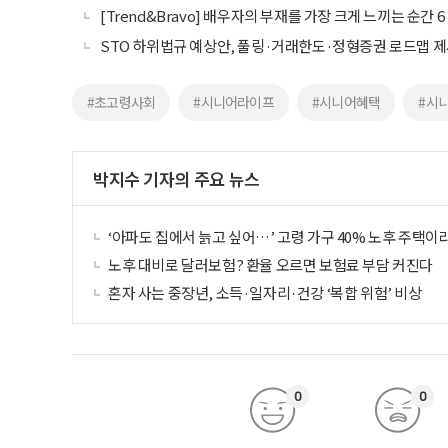
[Trend&Bravo] 배우자의 부재를 가장 크게 느끼는 순간 6
STO 하위법규 예상안, 풀링·거래한도·정형증권 로드맵 
#초고령사회
#시니어라이프
#시니어혜택
#시
박지수 기자의 주요 뉴스
‘아파도 집에서 늙고 싶어…’ 고령 가구 40% 노후 주택이
노후 대비로 달러보험? 환율 오르면 보험료 부담 커진다
혼자 사는 중장년, 소득·일자리·건강 ‘복합 위험’ 비상
0
0