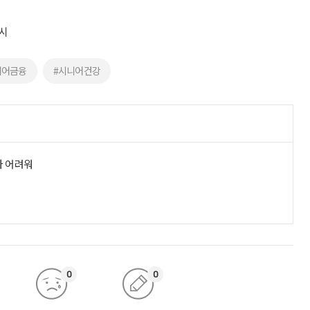
제시
니어금융
#시니어건강
라 어려워
0
0