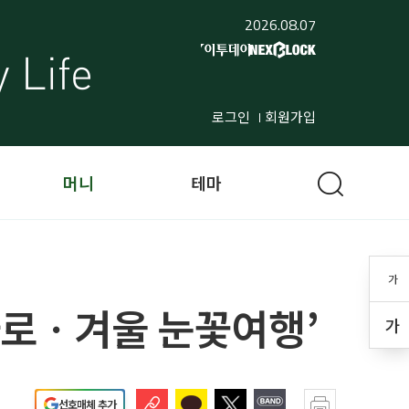
2026.08.07
로그인
회원가입
머니
테마
가
운자로ㆍ겨울 눈꽃여행’
가
선호매체 추가