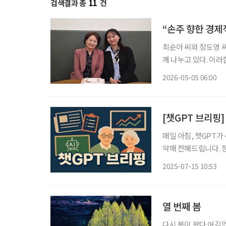
검색결과 총
11
건
“손주 향한 경제적
최순아 씨와 장도영 씨
께 나누고 있다. 이러
가 육아의 보조자를 넘
2026-05-05 06:00
방식은 어떻게 다를까.
[챗GPT 브리핑
매일 아침, 챗GPT가
약해 전해드립니다. 정책, 복
당뇨병 위험 34% 높
2025-07-15 10:53
조절 실패 확률도 7
열 번째 봄
다시 봄이 왔다 어김