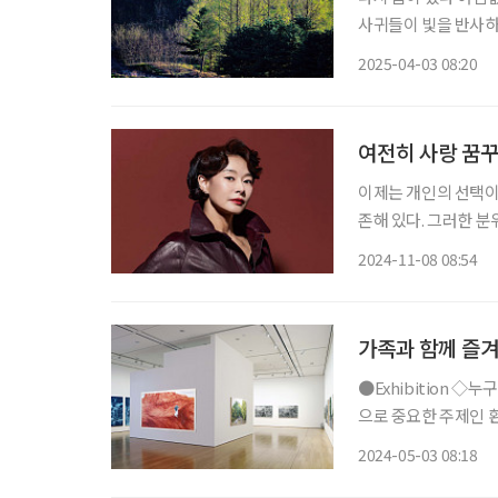
사귀들이 빛을 반사하며 반짝인다 그리하여 싹을 틔우고, 
늘로 한 걸음 더 나아
2025-04-03 08:20
프 그 이름 아래 스며든
여전히 사랑 꿈꾸
이제는 개인의 선택이라
존해 있다. 그러한 분
이후 일에 매진하며 
2024-11-08 08:54
찾아 나선 모습을 보였
가족과 함께 즐겨
●Exhibition ◇누구의 숲, 누구의 세계 일정 6월 2일까지 장소 대구미술관 전시는 전 지구적
으로 중요한 주제인 환
우리가 발 딛고 있는 
2024-05-03 08:18
는데도 꽃이 피지 않