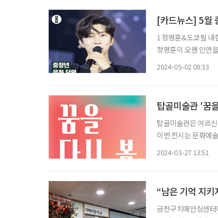
[카드뉴스] 5월
1 정명훈&도쿄필 내한
정명훈이 오랜 인연을
투어! 2 고창 청보리밭축제 ★4월 20일부터 5월 12일까지 21회째를 맞는 이번 청보리밭축제
2024-05-02 08:33
주제는 ‘초록물결 음악
탑골미술관 '꿈을
탑골미술관은 어르신들의
이번 전시는 문화예술
새기고자 기획됐다. 박
2024-03-27 13:51
“남은 기억 지키
금천구치매안심센터에