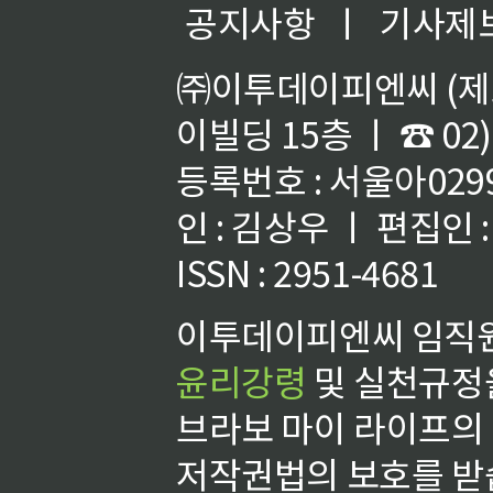
공지사항
ㅣ
기사제
㈜이투데이피엔씨 (제호
이빌딩 15층 ㅣ ☎ 02)
등록번호 : 서울아02992
인 : 김상우 ㅣ 편집인
ISSN : 2951-4681
이투데이피엔씨 임직원
윤리강령
및 실천규정을
브라보 마이 라이프의
저작권법의 보호를 받