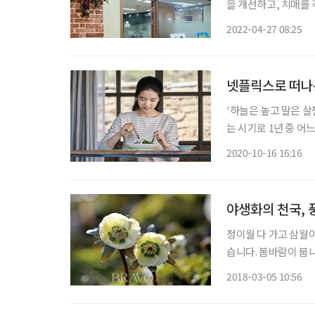
을 개선하고, 치매를
풍경과 관련 활동을 
2022-04-27 08:25
#1 금천구치매안심센터
넷플릭스로 떠나
'하늘은 높고 말은 
는 시기로 1년 중 어
지만 좀처럼 사라질 
2020-10-16 16:16
아 ‘방콕’ 여행을 하
야생화의 천국, 
정이월 다 가고 삼월이
습니다. 봄바람이 붑니
가슴에도 봄바람이 붑니
2018-03-05 10:56
귀, 제비꽃, 변산바람