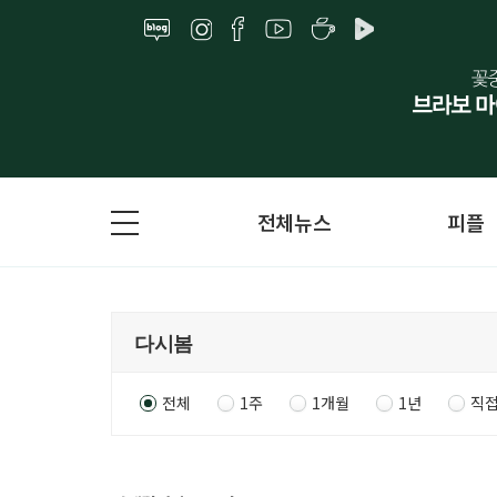
전체뉴스
피플
전체
1주
1개월
1년
직