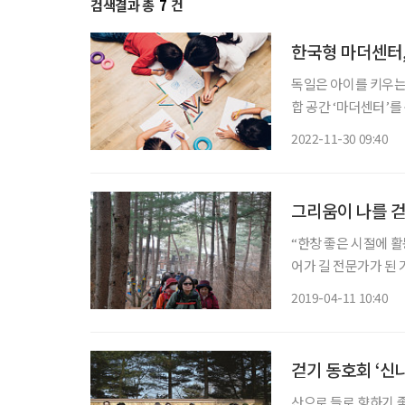
검색결과 총
7
건
한국형 마더센터,
독일은 아이를 키우는 
합 공간 ‘마더센터’
형성할 수 있도록 돕
2022-11-30 09:40
등장하고
그리움이 나를 
“한창 좋은 시절에 활
어가 길 전문가가 된
럼 사람들이 많이 밟지
2019-04-11 10:40
걸었어요. 정말 그때는
걷기 동호회 ‘신
산으로 들로 향하기 좋