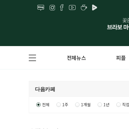
전체뉴스
피플
전체
1주
1개월
1년
직