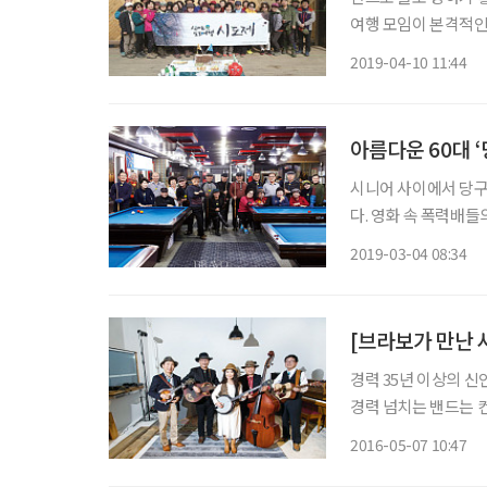
여행 모임이 본격적인
걸었다. 한 해 동안 
2019-04-10 11:44
각하며 함께 여행하는
아름다운 60대 
시니어 사이에서 당구
다. 영화 속 폭력배들
신선 노니는 듯한 당구
2019-03-04 08:34
운 60대의 ‘당구 동
[브라보가 만난 
경력 35년 이상의 신
경력 넘치는 밴드는 컨
스’. 나 와 같은 이
2016-05-07 10:47
할 기회를 잡았다. 이