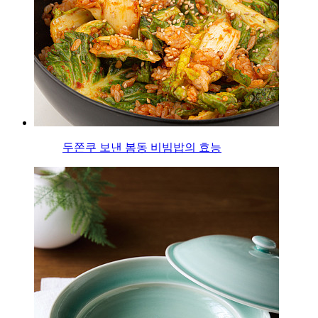
두쫀쿠 보낸 봄동 비빔밥의 효능