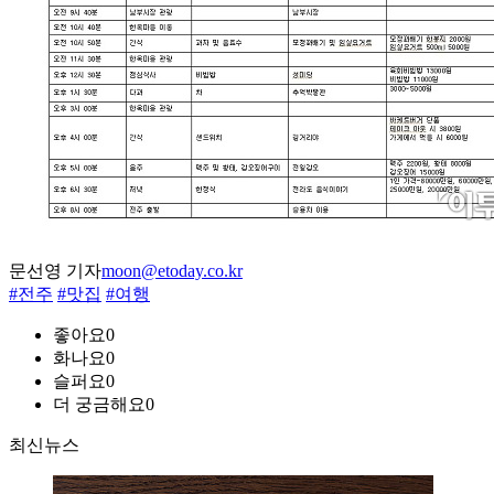
문선영 기자
moon@etoday.co.kr
#전주
#맛집
#여행
좋아요
0
화나요
0
슬퍼요
0
더 궁금해요
0
최신뉴스