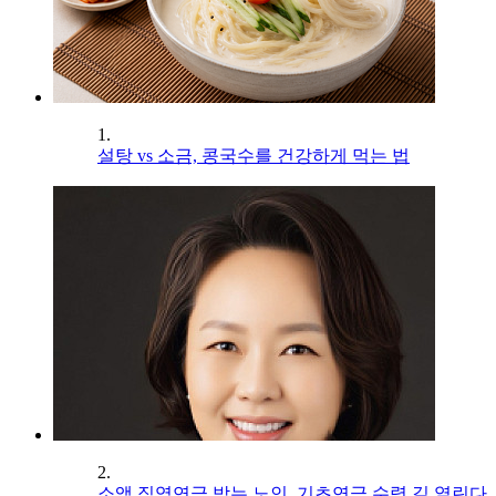
1.
설탕 vs 소금, 콩국수를 건강하게 먹는 법
2.
소액 직역연금 받는 노인, 기초연금 수령 길 열린다