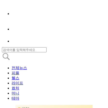
전체뉴스
피플
헬스
라이프
컬처
머니
테마