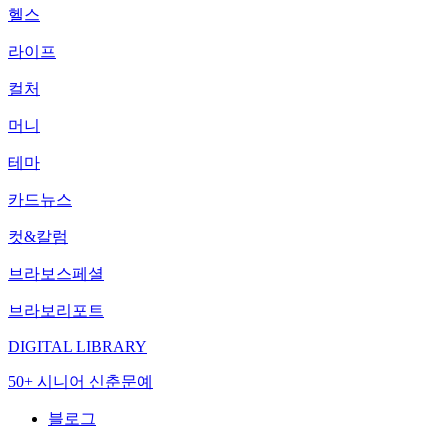
헬스
라이프
컬처
머니
테마
카드뉴스
컷&칼럼
브라보스페셜
브라보리포트
DIGITAL LIBRARY
50+ 시니어 신춘문예
블로그