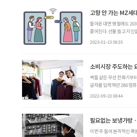
고향 안 가는 MZ세
돌아온 대면 명절에도 20
흩어진다. 선물 들고 지인을
사에서 받은 선물을 ‘당근
2023-01-13 08:35
인식을 들춰
소비시장 주도하는 요
벽돌 같은 무선 전화기부터
글자를 입력하던 286 컴
지나 스트리밍까지. 이 모
2022-09-23 08:44
필요없는 보냉가방ㆍ
이번 주 들어 본격적인 폭