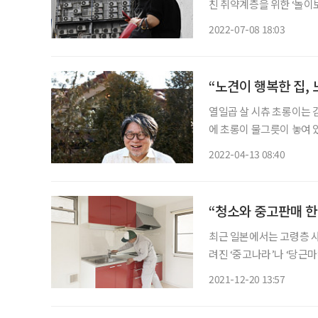
친 취약계층을 위한 ‘놀이보다 즐거
주관하는 ‘놀이보다 즐거운 
2022-07-08 18:03
료를 기부 받는 활동으로 
“노견이 행복한 집,
열일곱 살 시츄 초롱이는 
에 초롱이 물그릇이 놓여 있
린 통로 덕분에 초롱이는 집
2022-04-13 08:40
끄럽지 말라고 집의 바닥재
“청소와 중고판매 한
최근 일본에서는 고령층 사
려진 ‘중고나라’나 ‘당근
로 손꼽힌다. 일본에서는 이
2021-12-20 13:57
사이에서 메루카리의 인기는