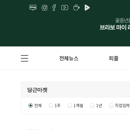
전체뉴스
피플
전체
1주
1개월
1년
직접입력