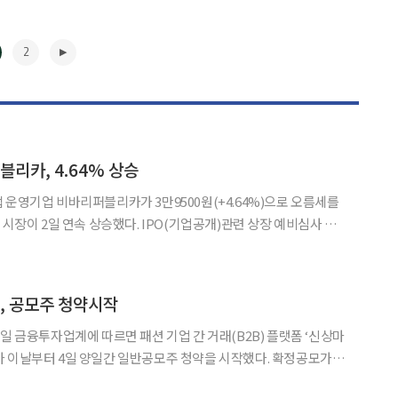
2
블리카, 4.64% 상승
 운영기업 비바리퍼블리카가 3만9500원(+4.64%)으로 오름세를
항법 및 항재밍 토탈 솔루션 전문업체 덕산넵코어스(구.넵코어스)는
화가 없었다. 해운물류 컨설팅 전문업체 싸이버로지텍은 보합이
▶
, 공모주 청약시작
가 이날부터 4일 양일간 일반공모주 청약을 시작했다. 확정공모가는
체 센서 집적회로(IC) 팹리스 기업 해치