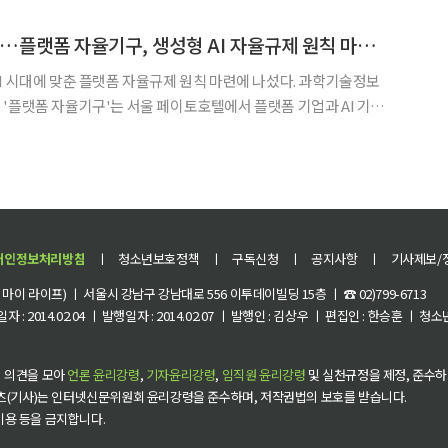
기관투자자 대상 수요예측을 진행한다. 희망공모밴드는
카카오·오픈AI 참여…플랫폼 자율기구, 생성형 AI 자율규제 원칙 마련 착수
대에 맞춘 플랫폼 자율규제 원칙 마련에 나섰다. 과학기술정보
'플랫폼 자율기구'는 서울 페이토호텔에서 플랫폼 기업과 AI 기업
앤트로픽(Anthropic)과 간담회를 개최했다고 22일 밝혔다. 간담회에
카카오 △놀유니버스 △당근마켓 △로앤컴퍼니 △무신사
개인정보처리방침
ㅣ
청소년보호정책
ㅣ
구독신청
ㅣ
공지사항
ㅣ
기사제보/
이 라이프) ㅣ 서울시 강남구 강남대로 556 이투데이빌딩 15층 ㅣ ☎ 02)799-6713
 : 2014.02.04 ㅣ 발행일자 : 2014.02.07 ㅣ 발행인 : 김상우 ㅣ 편집인 : 한승훈 ㅣ
 의견을 모아
언론 윤리강령
,
기자윤리강령
,
임직원 윤리강령
및 실천규정을 제정, 준수하
츠(기사)는 인터넷신문위원회 윤리강령을 준수하며, 저작권법의 보호를 받습니다.
 이용 등을 금지합니다.