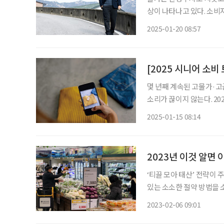
상이 나타나고 있다. 소비
고사는 생존 소비로 인해 바뀌는 소비
2025-01-20 08:57
존 소비 저성장·고물가 
[2025 시니어 소비
몇 년째 계속된 고물가·고
소리가 끊이지 않는다. 20
비 경향이 이어질 전망이다.
2025-01-15 08:14
03 중고 거래 코로나19 
2023년 이것 알면 
‘티끌 모아 태산’ 전략이 
있는 소소한 절약 방법을 소개한다. PART1 | 복지 & 금융 | 무심히
혜택. 유심히 알아보자. [1] 정부 보조금 찾기 정부 지원금 혜택을 모르고 지나친다면 아까울
2023-02-06 09:01
것이다. ‘정부24’ 홈페이지