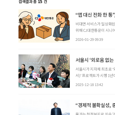
검색결과 총
15
건
“앱 대신 전화 한 통
비대면 서비스가 일상화된
위해 CJ대한통운이 시니어 고객을
세 이상 고객을 대상으로 한
2026-01-29 09:39
혔다. 스마트폰 애플리케이
서울시 ‘외로움 없는 
서울시가 지자체 최초로 ‘
서)’ 프로젝트가 시행 1년
정책은 해외 유력 언론의 집중 조
2025-12-18 13:42
후 관악구 성민종합사회복지
“경제적 불확실성, 
물가는 천정부지로 치솟고 