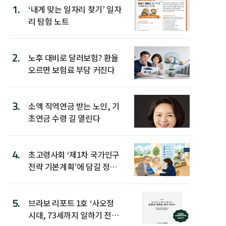
1.
‘내게 맞는 일자리 찾기’ 일자
리 탐험 노트
2.
노후 대비로 달러보험? 환율
오르면 보험료 부담 커진다
3.
소액 직역연금 받는 노인, 기
초연금 수령 길 열린다
4.
초고령사회 ‘제1차 국가인구
전략 기본계획’에 담길 정책
은
5.
브라보 리포트 1호 ‘사오정
시대, 73세까지 일하기 전략’