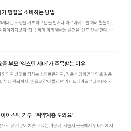
대가 명절을 소비하는 방법
30세대는 귀향을 거부하고 돈을 벌거나 아르바이트를 하러 뿔뿔이
 찾아가기보다 ‘집콕’하며 미리 찜해둔 물건을 ‘셀프 선물’한다. 회
’하기도 한다. MZ세대를 중심으로 퍼져나가는 명절 문화의 새로운
본다. 3년 만의 대면 설 연휴지만 젊은 세대는 각자의 이유를
즘 부모 ‘엑스틴 세대’가 주목받는 이유
 화면이 반으로 접히는 스마트폰까지, 검은 배경화면에 암호 같은
퓨터부터 맥북까지, 손으로 감아 돌리던 카세트테이프부터 MP3를
든 디지털 변화를 경험한 세대가 있다. X세대다. 요즘 애들이었던 이
들이 요즘 부모인 ‘엑스틴 세대’로 돌아왔다. X세대는 1970년대생(45~5
아이스팩 기부 "취약계층 도와요"
염으로 낮 기온이 치솟고 있는 가운데, 서울시 곳곳에서 무더위에 지