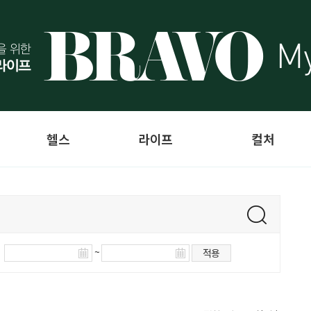
헬스
라이프
컬처
~
적용