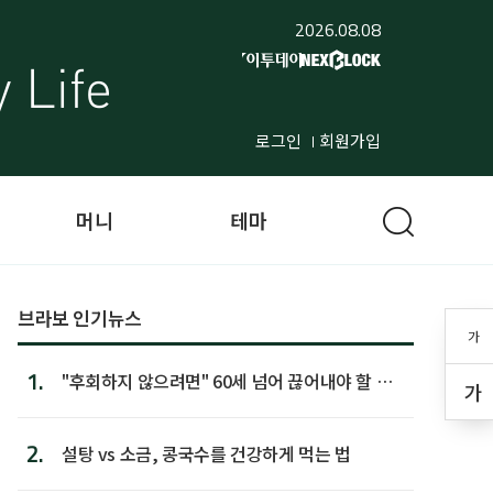
2026.08.08
로그인
회원가입
머니
테마
브라보 인기뉴스
가
1.
"후회하지 않으려면" 60세 넘어 끊어내야 할 사
가
람 1위
2.
설탕 vs 소금, 콩국수를 건강하게 먹는 법