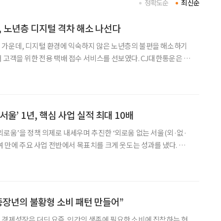
정확도순
최신순
", 노년층 디지털 격차 해소 나선다
 가운데, 디지털 환경에 익숙하지 않은 노년층의 불편을 해소하기
 위한 전용 택배 접수 서비스를 선보였다. CJ대한통운은 60
 ‘시니어 전용 택배 접수 전화 서비스’를 28일부터 운영한다고 밝
션이나 온라인 접수가 어려운 고객도 전화 한 통으로
서울’ 1년, 핵심 사업 실적 최대 10배
외로움’을 정책 의제로 내세우며 추진한 ‘외로움 없는 서울(외·없·
여 만에 주요 사업 전반에서 목표치를 크게 웃도는 성과를 냈다. 관련
명을 받으며 국제적 관심도 이어지고 있다. 서울시는 17일 오
관 내 ‘서울마음편의점’에서 ‘외로움 없
중장년의 불황형 소비 패턴 만들어”
경제성장은 더딘 요즘. 인간의 생존에 필요한 소비에 집착하는 현