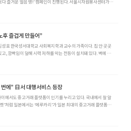
운 얼음 땡!’ 캠페인이 진행된다. 서울시자원봉사센터가
얼음 땡!’ 캠페인은 1인 가구 거주 지역을 중심으로 아이스 팩과 음
2020년 시작됐다. 기부받은 물품은 폭염의 위험
 노후 즐겁게 만들어”
김성호 한국성서대학교 사회복지학과 교수의 가족이다. 집 안 곳곳
고, 깜빡임이 덜해 시력 저하를 막는 전등이 설치돼 있다. 벽에 뚫
에서 제일 좋아하는 ‘엄마 책상 밑 공간’을 편히 드나들 수 있다. 미
에는 코팅까지 했다. 집이란 ‘가족’의 행복에 맞춰
 번에” 日서 대행서비스 등장
이에서도 중고거래 플랫폼이 인기를 누리고 있다. 국내에서 잘 알
마켓’처럼 일본에서는 ‘메루카리’가 일본 최대의 중고거래 플랫폼으
런 중고거래를 플리마켓의 준말에서 딴 후리마라 부른다. 중장년
 매우 높다. 올 3월 메루카리 측이 발표한 통계자료를 보면