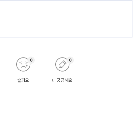
0
0
슬퍼요
더 궁금해요