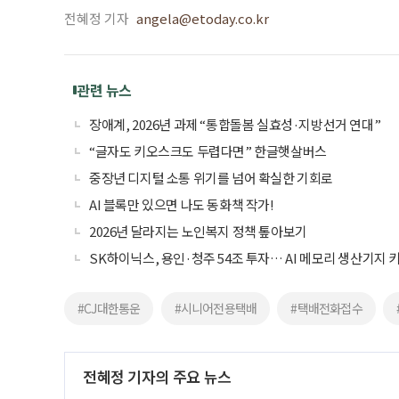
전혜정 기자
angela@etoday.co.kr
관련 뉴스
장애계, 2026년 과제 “통합돌봄 실효성·지방선거 연대”
“글자도 키오스크도 두렵다면” 한글햇살버스
중장년 디지털 소통 위기를 넘어 확실한 기회로
AI 블록만 있으면 나도 동화책 작가!
2026년 달라지는 노인복지 정책 톺아보기
SK하이닉스, 용인·청주 54조 투자… AI 메모리 생산기지 
#CJ대한통운
#시니어전용택배
#택배전화접수
전혜정 기자의 주요 뉴스