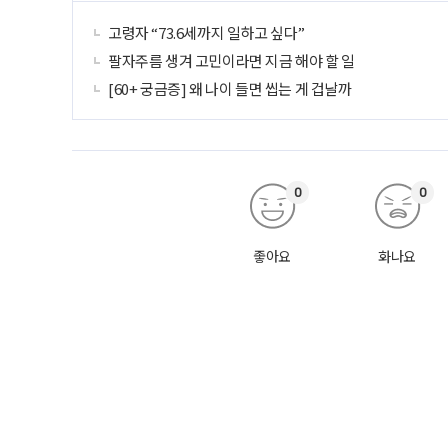
고령자 “73.6세까지 일하고 싶다”
팔자주름 생겨 고민이라면 지금 해야 할 일
[60+ 궁금증] 왜 나이 들면 씹는 게 겁날까
0
0
좋아요
화나요