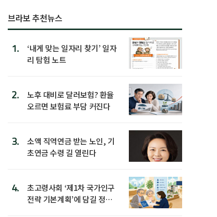
브라보 추천뉴스
1.
‘내게 맞는 일자리 찾기’ 일자
리 탐험 노트
2.
노후 대비로 달러보험? 환율
오르면 보험료 부담 커진다
3.
소액 직역연금 받는 노인, 기
초연금 수령 길 열린다
4.
초고령사회 ‘제1차 국가인구
전략 기본계획’에 담길 정책
은