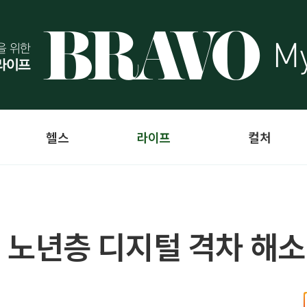
헬스
라이프
컬처
", 노년층 디지털 격차 해