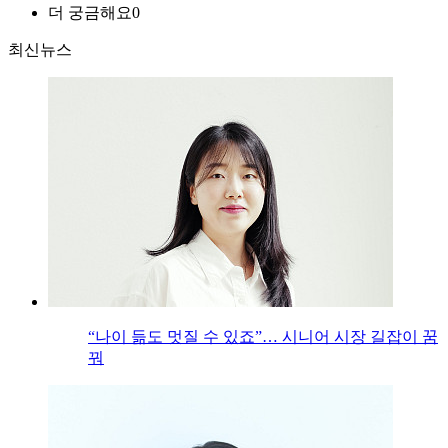
더 궁금해요
0
최신뉴스
“나이 듦도 멋질 수 있죠”… 시니어 시장 길잡이 꿈
꿔