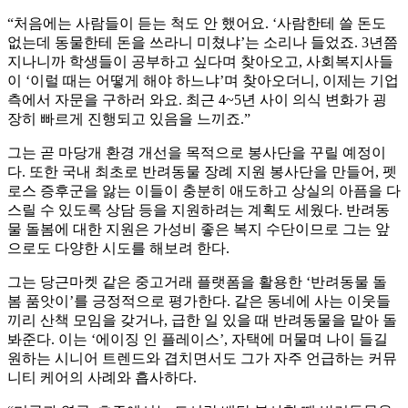
“처음에는 사람들이 듣는 척도 안 했어요. ‘사람한테 쓸 돈도
없는데 동물한테 돈을 쓰라니 미쳤냐’는 소리나 들었죠. 3년쯤
지나니까 학생들이 공부하고 싶다며 찾아오고, 사회복지사들
이 ‘이럴 때는 어떻게 해야 하느냐’며 찾아오더니, 이제는 기업
측에서 자문을 구하러 와요. 최근 4~5년 사이 의식 변화가 굉
장히 빠르게 진행되고 있음을 느끼죠.”
그는 곧 마당개 환경 개선을 목적으로 봉사단을 꾸릴 예정이
다. 또한 국내 최초로 반려동물 장례 지원 봉사단을 만들어, 펫
로스 증후군을 앓는 이들이 충분히 애도하고 상실의 아픔을 다
스릴 수 있도록 상담 등을 지원하려는 계획도 세웠다. 반려동
물 돌봄에 대한 지원은 가성비 좋은 복지 수단이므로 그는 앞
으로도 다양한 시도를 해보려 한다.
그는 당근마켓 같은 중고거래 플랫폼을 활용한 ‘반려동물 돌
봄 품앗이’를 긍정적으로 평가한다. 같은 동네에 사는 이웃들
끼리 산책 모임을 갖거나, 급한 일 있을 때 반려동물을 맡아 돌
봐준다. 이는 ‘에이징 인 플레이스’, 자택에 머물며 나이 들길
원하는 시니어 트렌드와 겹치면서도 그가 자주 언급하는 커뮤
니티 케어의 사례와 흡사하다.