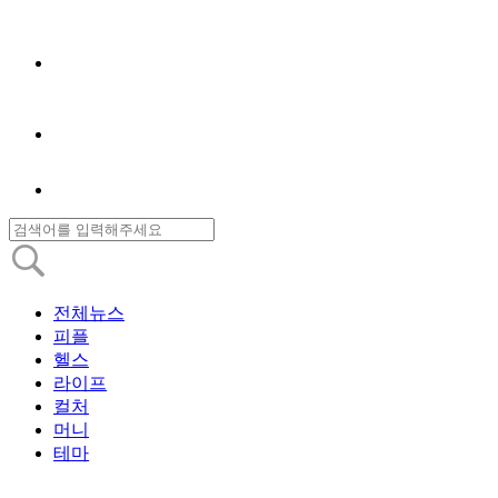
전체뉴스
피플
헬스
라이프
컬처
머니
테마