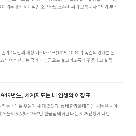
외무대에 세계적인 소프라노 조수미 씨가 오릅니다. “제가 부를
국 국민뿐만 아니라, 세계 사람들이 원하고 갈망하는 곡일 수 있습
 제가 부르는 이 ‘그리운 금강산’이
인가? 독일의 재상 비스마르크(1815~1898)가 독일의 경제를 살
 65세 이후부터는 국가가 연금으로 놀고먹도록 해주겠다고 설득한
을 써서 1871년 독일 통일을 완성한
 1949년生, 세계지도는 내 인생의 이정표
있었다. 1949년 한글날 태어난 나는 6·25전쟁에 대한 기
리 집 우물에 던져져 죽을 뻔했다는 얘기는 알고 있다. 농사를 많이
 국군 장교로 참전 중이어서, 인민군이