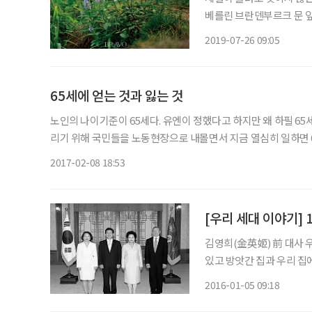
베를린 브란덴부르크 문 앞 야
곡은 저뿐 아니라, 대한민
2019-07-26 09:05
니다. 통일이 빨리 되어서,
65세에 얻는 것과 잃는 것
노인의 나이기준이 65세다. 유엔이 정했다고 하지만 왜 하필 65세
리기 위해 국민들을 노동현장으로 내몰면서 지금 열심히 일하면
나이가 노년의 기준이 되었다. 비스마르크는 강력한 부국강병정책
2017-02-08 18:53
[우리 세대 이야기]
김영희(金英姬) 前 대사 우리 동네에는 우물이 세 개 있었다. 동네 한가운데 마을 공동 우물이
있고 방앗간 집과 우리 집에 우물이 
억이 거의 없다. 그런데 우
2016-01-05 09:18
짓고 있는 집에다 큰아들이