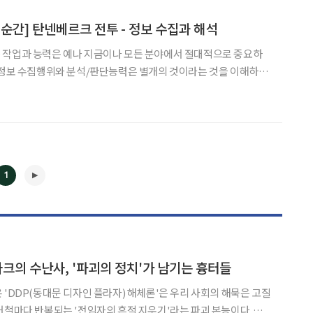
 순간] 탄넨베르크 전투 - 정보 수집과 해석
 작업과 능력은 예나 지금이나 모든 분야에서 절대적으로 중요하
 정보 수집행위와 분석/판단능력은 별개의 것이라는 것을 이해하지
 계산하는 능력이 뛰어난 이들을 천재라 한다. 그런데 인간의 암산
하고 암기할 것도 컴퓨터에 다 저장되어 있다. 오늘날 천재는 정보
1
마크의 수난사, '파괴의 정치'가 남기는 흉터들
 'DDP(동대문 디자인 플라자) 해체론'은 우리 사회의 해묵은 고질
◀
▶
거철마다 반복되는 '전임자의 흔적 지우기'라는 파괴 본능이다. 랜