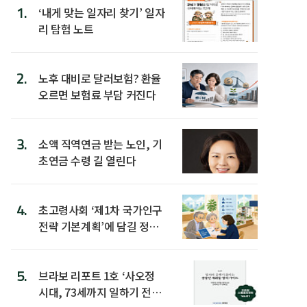
1.
‘내게 맞는 일자리 찾기’ 일자
리 탐험 노트
2.
노후 대비로 달러보험? 환율
오르면 보험료 부담 커진다
3.
소액 직역연금 받는 노인, 기
초연금 수령 길 열린다
4.
초고령사회 ‘제1차 국가인구
전략 기본계획’에 담길 정책
은
5.
브라보 리포트 1호 ‘사오정
시대, 73세까지 일하기 전략’