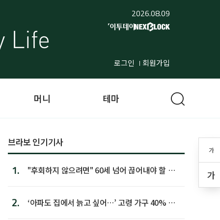
2026.08.09
로그인
회원가입
머니
테마
브라보 인기기사
가
1.
"후회하지 않으려면" 60세 넘어 끊어내야 할 사
가
람 1위
2.
‘아파도 집에서 늙고 싶어…’ 고령 가구 40% 노
후 주택이라 어...