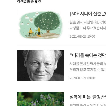
검색결과 총
6
건
[50+ 시니어 신춘
길을 잃다 지천명(知天命)
교생활도 다 무너졌습니다.
격지심(自激之心)인지 저
2021-08-27 10:00
하며 현실을 도피했습니다.
"머리를 숙이는 것
시대를 앞서간 명사들의 삶
우리가 결코 포기할 수 없
해본다. 이번 호에는 독일 통일을 이끈
2020-07-21 08:00
라면, 1970년 폴란드 바
설악에 피는 ‘금강산
세월이 흘러도 잊히지 않는 