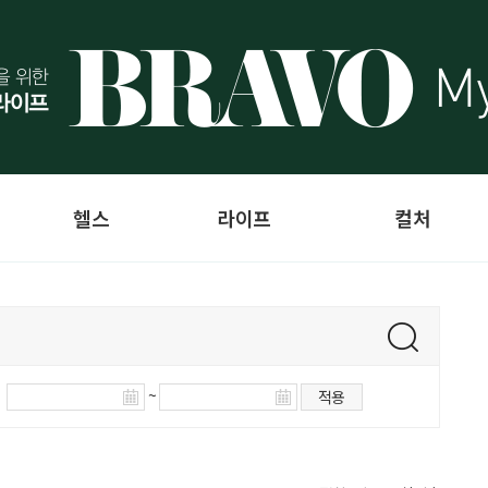
헬스
라이프
컬처
~
적용