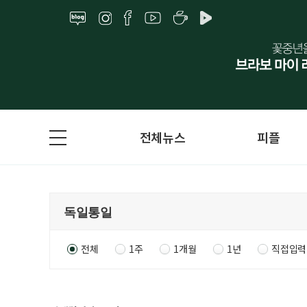
전체뉴스
피플
전체
1주
1개월
1년
직접입력