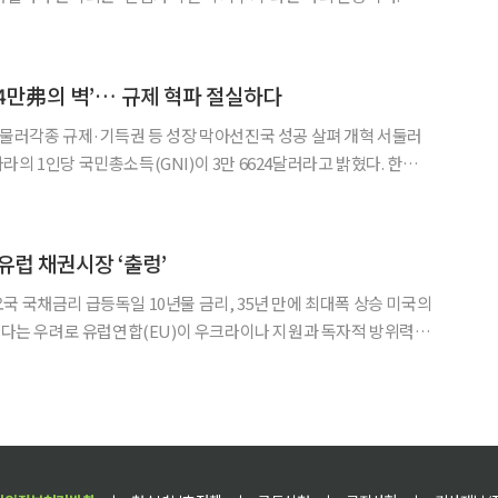
아닌 정치적 전리품으로 여기는 인식은 건물을 짓는 것만큼이나 부
수는 행위에도 이데올로기적 정당성을 부여하곤 한다. 대표적인 것이 독일 통일 후 철거
 ‘4만弗의 벽’… 규제 혁파 절실하다
머물러각종 규제·기득권 등 성장 막아선진국 성공 살펴 개혁 서둘러
8827달러에서 2014년 3만 935달러로 올라선 뒤, 2021년 3만 7898
 그러나 코로나와 문정부의 소득주도
 유럽 채권시장 ‘출렁’
 국채금리 급등독일 10년물 금리, 35년 만에 최대폭 상승 미국의
 있다는 우려로 유럽연합(EU)이 우크라이나 지원과 독자적 방위력
면서 5일(현지시간) 채권시장이 요동쳤다. 블룸버그통신에 따
10년 만기 국채 금리는 이날 전 거래일 대비 0.