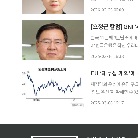
드마크를 공공의 자산이 
2026-02-26 06:00
[오정근 칼럼] GNI
한국 11년째 3만달러에 
야 한국은행은 작년 우리나라의 1인당 국민총소득(GNI)이 3만 6624달러라고 밝혔다. 한국의
1인당 GNI는 2013년 2만 
2025-03-16 16:38
달러로 최고점을 찍었다.
EU ‘재무장 계획’에
재정악화 우려에 유럽 주요국
‘안보 우산’이 약해질 수
강화 등 ‘재무장 계획’을 추진하
2025-03-06 16:17
르면 독일 장기금리 지표인 