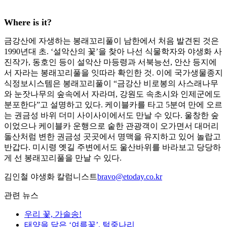
Where is it?
금강산에 자생하는 봉래꼬리풀이 남한에서 처음 발견된 것은
1990년대 초. ‘설악산의 꽃’을 찾아 나선 식물학자와 야생화 사
진작가, 동호인 등이 설악산 마등령과 서북능선, 안산 등지에
서 자라는 봉래꼬리풀을 잇따라 확인한 것. 이에 국가생물종지
식정보시스템은 봉래꼬리풀이 “금강산 비로봉의 사스래나무
와 눈잣나무의 숲속에서 자라며, 강원도 속초시와 인제군에도
분포한다”고 설명하고 있다. 케이블카를 타고 5분여 만에 오르
는 권금성 바위 더미 사이사이에서도 만날 수 있다. 울창한 숲
이었으나 케이블카 운행으로 숱한 관광객이 오가면서 대머리
돌산처럼 변한 권금성 곳곳에서 명맥을 유지하고 있어 놀랍고
반갑다. 미시령 옛길 주변에서도 울산바위를 바라보고 당당하
게 선 봉래꼬리풀을 만날 수 있다.
김인철 야생화 칼럼니스트
bravo@etoday.co.kr
관련 뉴스
우리 꽃, 가솔송!
태양을 닮은 ‘여름꽃’, 털중나리