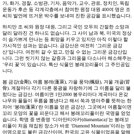
가, 화가, 경찰, 소방관, 기자, 음악가, 교수, 관료, 정치인, 독립
운동가 후손 등 각계각층에서 참여한 원정 대원 400여 명은 조
씨의 발언에 뜨거운 박수를 보내며 진한 공감을 표시했습니다.
하지만 조 씨와 원정 대원, 그리고 국민 모두의 간절한 소망과
달리 달라진 건 하나도 없습니다. 그 사이 남과 북, 미국의 정상
이 숨가쁘게 만나는 등 희망을 키우고 있지만 아직 이렇다 할
가시적인 성과는 없습니다. 금강산은 여전히 ‘그리운 금강
산’입니다. 여전히 갈 수 없고, 만질 수 없는 그리운 금강산입
니다. 그런 씻기지 않는 갈증과 그리움을 다소나마 해소해주는
‘우리 꽃’이 있습니다. 특산 식물인 봉래꼬리풀이 그 주인공입
니다.
봄 금강(金剛), 여름 봉래(蓬萊), 가을 풍악(楓嶽), 겨울 개골(皆
骨). 계절마다 각기 다른 풍광을 자랑하기에 그 이름을 달리 불
렀다는 금강산. 여름이면 1만2000 봉우리마다 계곡마다 온갖
나무와 풀들이 푸름을 뽐낸다고 해서 쑥과 명아주를 뜻하는 한
자어 ‘봉래(蓬萊)’란 이름을 얻은 금강산. 그곳에서 여름철이면
꼬리 모양의 꽃을 피운다고 해서 봉래꼬리풀이란 국명을 얻었
습니다. 학명 중 변종명 ‘디아만티아카(diamantiaca)’는 봉래꼬
리풀이 처음 채집된 장소가 바로 ‘Diamond Mountain’이라는 영
어명으로도 불린 금강산이며, 한국의 고유 식물이었음을 말해