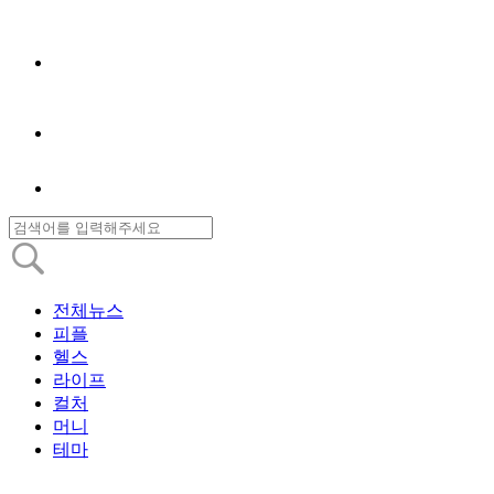
전체뉴스
피플
헬스
라이프
컬처
머니
테마