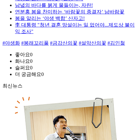
남녘의 바다를 붉게 물들이는, 자란!
연분홍 봄을 찬미하는 ‘바람꽃의 종결자’ 남바람꽃
봄을 알리는 ‘야생 백합’ 산자고!
李 대통령 "청년 결혼 망설이는 일 없어야...제도상 불이
익 조사"
#야생화
#봉래꼬리풀
#금강산의꽃
#설악산의꽃
#김인철
좋아요
0
화나요
0
슬퍼요
0
더 궁금해요
0
최신뉴스