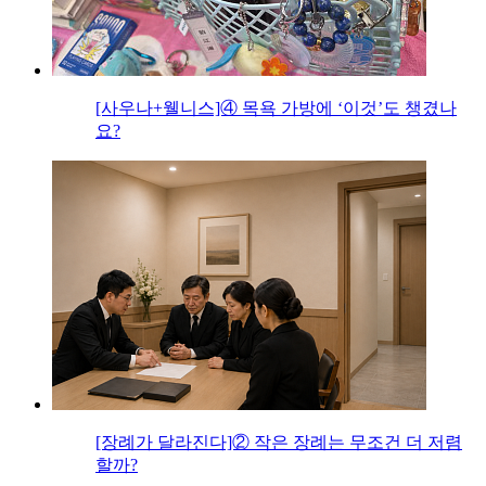
[사우나+웰니스]④ 목욕 가방에 ‘이것’도 챙겼나
요?
[장례가 달라진다]② 작은 장례는 무조건 더 저렴
할까?