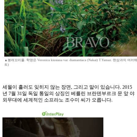
▲봉래꼬리풀. 학명은 Veronica kiusiana var. diamantiaca (Nakai) T.Yamaz. 현
트)
세월이 흘러도 잊히지 않는 장면, 그리고 말이 있습니다. 2015
년 7월 31일 독일 통일의 상징인 베를린 브란덴부르크 문 앞 야
외무대에 세계적인 소프라노 조수미 씨가 오릅니다.