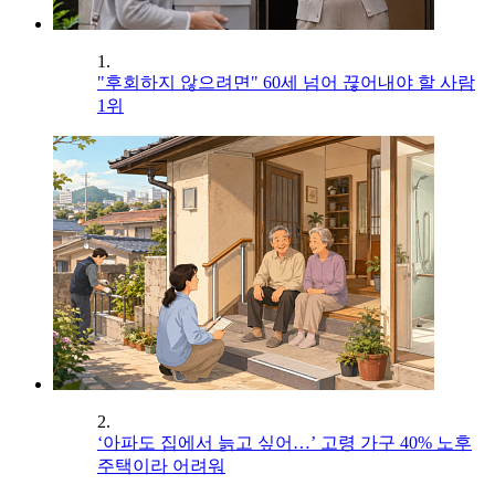
1.
"후회하지 않으려면" 60세 넘어 끊어내야 할 사람
1위
2.
‘아파도 집에서 늙고 싶어…’ 고령 가구 40% 노후
주택이라 어려워