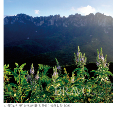
▲‘금강산의 꽃’ 봉래꼬리풀(김인철 야생화 칼럼니스트)