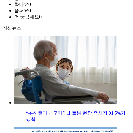
화나요
0
슬퍼요
0
더 궁금해요
0
최신뉴스
“추천했더니 구매” 日 돌봄 현장 종사자 91.5%가
경험