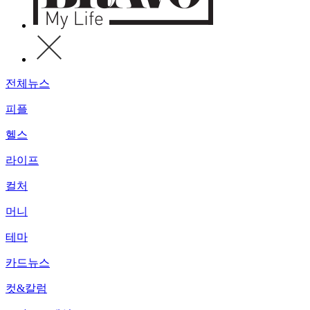
전체뉴스
피플
헬스
라이프
컬처
머니
테마
카드뉴스
컷&칼럼