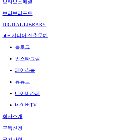
브라보스페셜
브라보리포트
DIGITAL LIBRARY
50+ 시니어 신춘문예
블로그
인스타그램
페이스북
유튜브
네이버카페
네이버TV
회사소개
구독신청
공지사항