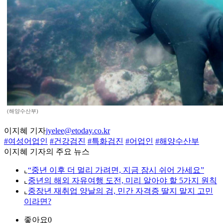
(해양수산부)
이지혜 기자
jyelee@etoday.co.kr
#여성어업인
#건강검진
#특화검진
#어업인
#해양수산부
이지혜 기자의 주요 뉴스
⌞
“중년 이후 더 멀리 가려면, 지금 잠시 쉬어 가세요”
⌞
중년의 해외 자유여행 도전, 미리 알아야 할 5가지 원칙
⌞
중장년 재취업 양날의 검, 민간 자격증 딸지 말지 고민
이라면?
좋아요
0