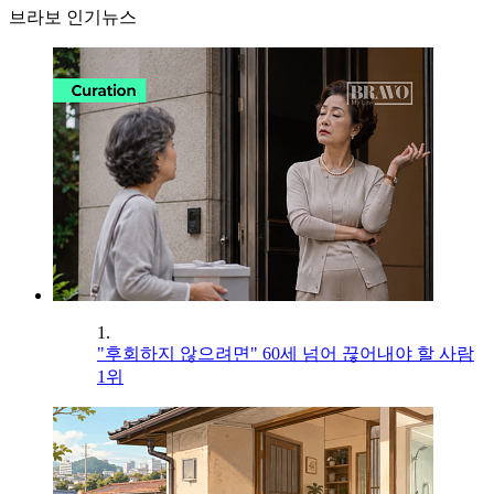
브라보 인기뉴스
1.
"후회하지 않으려면" 60세 넘어 끊어내야 할 사람
1위