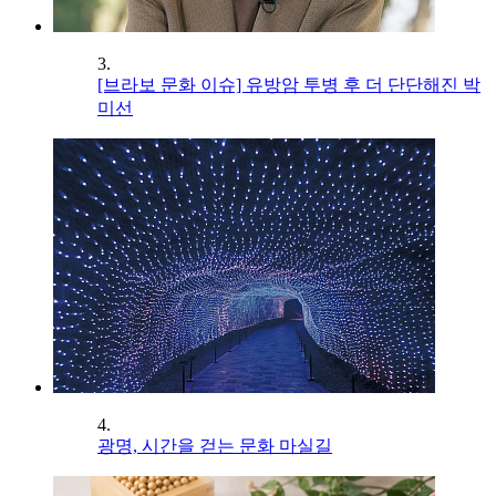
3.
[브라보 문화 이슈] 유방암 투병 후 더 단단해진 박
미선
4.
광명, 시간을 걷는 문화 마실길