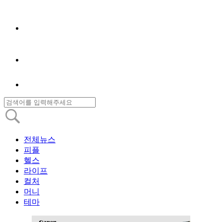
전체뉴스
피플
헬스
라이프
컬처
머니
테마