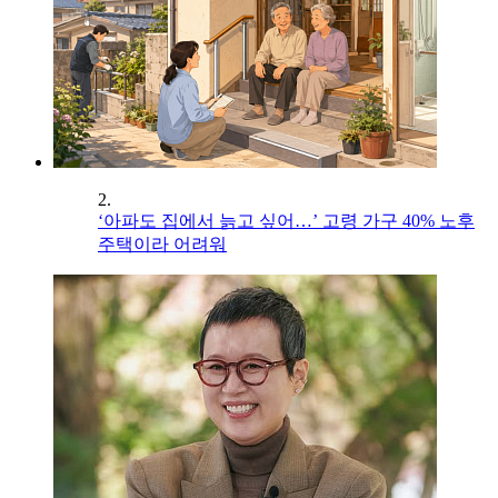
2.
‘아파도 집에서 늙고 싶어…’ 고령 가구 40% 노후
주택이라 어려워