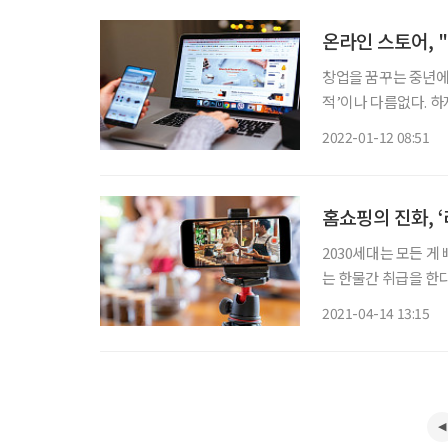
온라인 스토어, 
창업을 꿈꾸는 중년에
적’이나 다름없다. 하
을 활용해 인생 2막을
2022-01-12 08:51
홈쇼핑의 진화, 
2030세대는 모든 게
는 한물간 취급을 한다
녀, 혹은 회사의 막
2021-04-14 13:15
대(밀레니얼+Z세대)