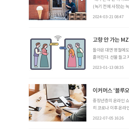
(녹기 전에 사장)는
시간을 음미하길 바란다
2024-03-21 08:47
고향 안 가는 M
돌아온 대면 명절에도
흩어진다. 선물 들고 
사에서 받은 선물을 
2023-01-13 08:35
인식
이커머스 ‘블루오
중장년층의 온라인 쇼
히 코로나 이후 온라
스로 넘어가면서 이커
2022-07-05 16:26