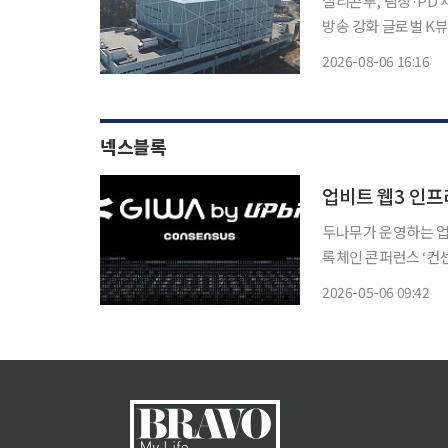
실리콘투, 팀장·PD
방송 강화 글로벌 K뷰티 유통 플랫폼 실리콘투가 라이브커머스 전담팀을 신설하고 틱톡샵 등
글로벌 플랫폼을 통한 라이브 방송 
2026-08-06 16:16
는 데서 한발 더 나아
넥스블록
업비트 웹3 인프
두나무가 운영하는 업비
록체인 콘퍼런스 ‘컨센서스 2
7일까지 미국 마이애
2026-05-06 09:42