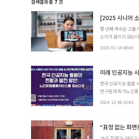
검색결과 총
7
건
[2025 시니어
몇 년째 계속된 고물
소리가 끊이지 않는다.
비 경향이 이어질 전망
2025-01-14 08:49
02 라이브커머스 60
미래 인공지능 시
한국 인공지능 돌봄 서
연구원과 독거노인종합
건대학원에서 개최된다
2024-12-06 10:43
서비스를 중심으로’라
“표정 없는 화면
‘녹기 전에’는 아이