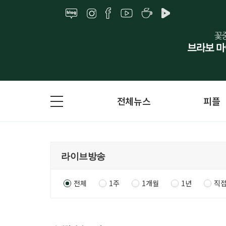
전체뉴스
피플
전체
1주
1개월
1년
직