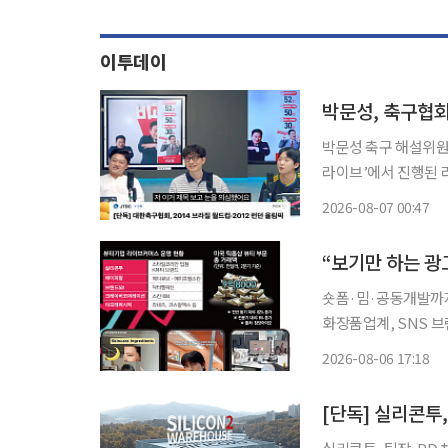
이투데이
박문성, 축구협회
박문성 축구 해설위원이 대한축
라이브’에서 진행된 
려고 작정했냐”라고 분노를 감추지 못했다. 이
2026-08-07 00:47
나 국제적인 망신이냐
숏폼·밈·공동개발까지
화장품업계, SNS 브랜딩 경쟁 치열 유명 모델을 앞세
로 게시하며 보여주기
2026-08-06 17:18
전략을 달리 하고 있다