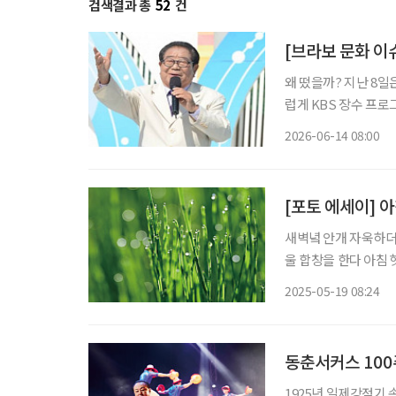
검색결과 총
52
건
[브라보 문화 이
왜 떴을까? 지난 8일
럽게 KBS 장수 프로
해의 별세 이후 김신영
2026-06-14 08:00
[포토 에세이] 
새벽녘 안개 자욱하더니 아침 오자 
울 합창을 한다 아침 햇살 살며시 마술 부려 몽환의 세계 펼쳐놓고 풀잎 요정 물 한 모금씩 마
시고 가면 슬며
2025-05-19 08:24
동춘서커스 100
1925년 일제강점기