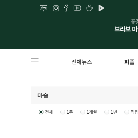
전체뉴스
피플
전체
1주
1개월
1년
직