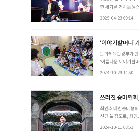
한 세기를 거치는 동
다. “동춘서커스는 내
2025-04-23 09:14
‘이야기할머니’가
문화체육관광부가 한국
‘아름다운 이야기할머니
다운 이야기할머니’는
2024-10-29 14:50
옛이야기를 들려주는 
쓰러진 승마협회
최연소 대한승마협회 
신경 쓸 정도로, 최
싱가포르 로펌에서 일
2024-10-11 08:51
은 모든 일은 결국 