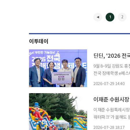
1
2
이투데이
딘딘, ‘2026 
9월 8~9일 강원도 홍천 개최…전
전국 장애학생 e페스
본선 진출 학생들을 응원하고 대회
2026-07-29 14:40
전날 국립특수교육원
◀
이재준 수원시장
이재준 수원특례시장이
워터파크'가 올해도 문을 
특례시장이 자신의 
2026-07-28 18:17