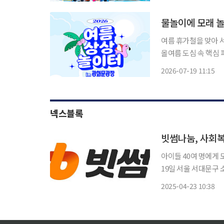
물놀이에 모래 놀
여름 휴가철을 맞아 
올여름 도심 속 핵심 피서지로 탈바꿈한다. 1
'2026 서울썸머비치
2026-07-19 11:15
한다고 
넥스블록
빗썸나눔, 사회복
아이들 40여 명에게 도
19일 서울 서대문구
다. 행사에는 빗썸 임직원과 아동 4
2025-04-23 10:38
2024년 공식 출범했