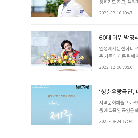
생하기도 하고, 심리
얼음판을 걷는 것과 
2023-02-16 10:47
는 의사들이 있다. 바
60대 데뷔 박영
인생에서 온전히 나로 
은 가족의 이름 뒤에
‘박영혜’라는 이름을 
2022-12-06 09:16
족으로부터 놓여나는 것
‘청춘유랑극단’,
지역문화예술프로젝트 ‘청
울에 집중된 공연문화
스 아트앤컬쳐 대표가
2022-08-24 17:04
도를 