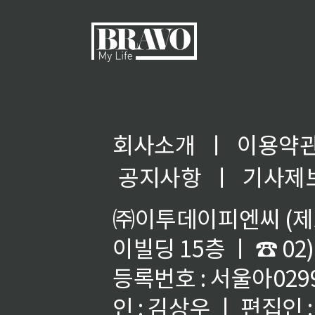
회사소개
ㅣ
이용약
공지사항
ㅣ
기사제
㈜이투데이피엔씨 (제호
이빌딩 15층 ㅣ ☎ 02)
등록번호 : 서울아02992
인 : 김상우 ㅣ 편집인