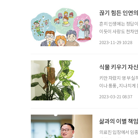
끊기 힘든 인연의
흔히 인생에는 정답이
이듯이 사랑도 천차만
유혹을 포기할 수 없으
2023-11-29 10:28
것처럼 헤어질 수 있다
식물 키우기 자신
키만 자랐지 영 부실
이나 통풍, 지나치게 
나치게 다양한 나머지 
2023-03-21 08:37
삶과의 이별 책임
의료진 입장에서 임종을 앞둔 