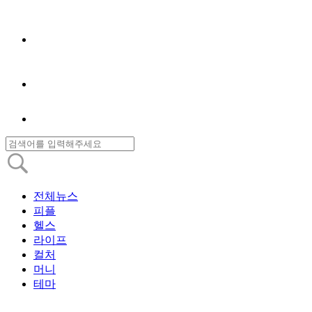
전체뉴스
피플
헬스
라이프
컬처
머니
테마