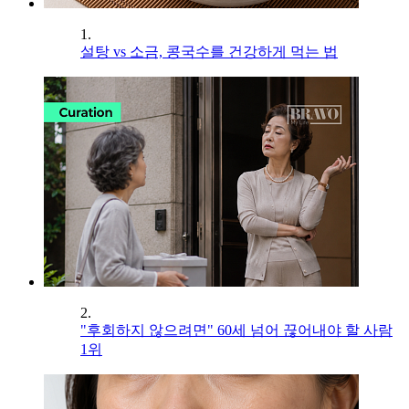
1.
설탕 vs 소금, 콩국수를 건강하게 먹는 법
2.
"후회하지 않으려면" 60세 넘어 끊어내야 할 사람
1위