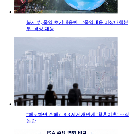
복지부, 폭염 초기대응반→‘폭염대응 비상대책본
부’ 격상 대응
“해로하면 손해?” 8·3 세제개편에 ‘황혼이혼’ 조장
논란