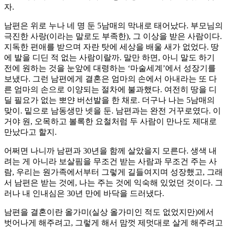
자.
남편은 위로 누나 네 명 둔 5남매의 막내로 태어났다. 부모님의
극진한 사랑(이라는 말로도 부족한), 그 이상을 받은 사람이다.
지독한 편애를 받으며 자란 탓에 세상을 배울 새가 없었다. 땅
에 발을 디딘 적 없는 사람이랄까. 말만 하면, 아니 말도 하기
전에 원하는 것을 눈앞에 대령하는 ‘마술세계’에서 성장기를
보냈다. 그런 남편에게 결혼은 엄마의 손에서 아내라는 또 다
른 엄마의 손으로 이양되는 절차에 불과했다. 여전히 땅을 디
딜 필요가 없는 뽀얀 버선발을 한 채로. 더구나 나는 5남매의
맞이. 밑으로 남동생만 넷을 둔. 남편과는 완전 거꾸로였다. 이
거야 원, 오목하고 볼록한 요철처럼 두 사람이 만나도 제대로
만났다고 할지.
어쩌면 나니까 남편과 30년을 함께 살았을지 모른다. 생색 내
려는 게 아니라 보살핌을 무조건 받는 사람과 무조건 주는 사
람, 우리는 원가족에서부터 그렇게 길들여지며 성장했고, 그래
서 남편은 받는 것에, 나는 주는 것에 익숙해 있었던 것이다. 그
러나 내 인내심은 30년 만에 바닥을 드러냈다.
남편을 결혼이란 올가미(실상 올가미인 적도 없었지만)에서
벗어나게 해주려고, 그렇게 해서 맘껏 제멋대로 살게 해주려고