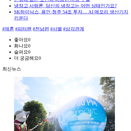
냉장고 사랑론, 당신의 냉장고는 어떤 상태인가요?
SK하이닉스, 용인·청주 54조 투자… AI 메모리 생산기지
키운다
#재혼
#피터팬
#전남편
#사별
#삼각관계
좋아요
0
화나요
0
슬퍼요
0
더 궁금해요
0
최신뉴스