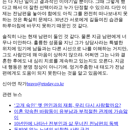
는 다 지난 일이고 결과적인 이야기일 뿐이다. 그때 그렇게 했
다고 해서 더 잘한 선택이라고 누가 단정할 수 있으랴. 다만 이
제는 전남편을 놓아야 함에도 아직 그를 완전히 떠나보내지 못
하는 것은 확실히 문제다. 30년간 서로에게 길들여진 습관을
하루아침에 바꾸지 못하기 때문인 것 같다.
솔직히 나는 현재 남편이 둘인 것 같다. 물론 지금 남편에게 너
무나 미안하다. 훌륭한 성품을 지닌 그가 상담사라는 특별한
위치에 있기에 남들과는 다른 시선으로 나를 이해하는 거지만,
그도 사람인데 왜 마음이 상하지 않으랴. 어쩌면 그는 나와 결
혼한 후에도 내 심리 치료를 계속하고 있는지도 모른다. 지금
내 행동은 분명 정상이 아니기에. 엉거주춤한 내 태도가 전남
편에게도 도움이 되지 못한다는 것을 알고 있음에도.
신아연 작가
bravo@etoday.co.kr
관련 뉴스
‘고개 숙인’ 옛 연인과의 재회, 우리 다시 사랑할까요?
이혼 약속한 바람둥이 유부남과 부적절한 관계에 가슴앓
이
10년만에 나타난 전부인과 삶 무너진 전남편의 독백
돈밖에 없는 노년의 비참한 사랑 구걸