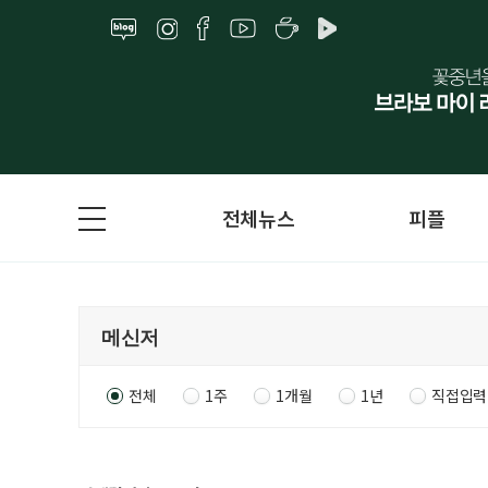
전체뉴스
피플
전체
1주
1개월
1년
직접입력