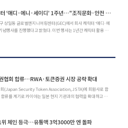
대감 때문이다. 최근 존슨앤드존슨(J&J)까
삼성E&A, 공식 캐릭터 ‘애디·에니·세이디’ 1주년…"조직문화·안전 소통 확대"
동구 상일동 글로벌엔지니어링센터(GEC)에서 회사 캐릭터 ‘애디·에
했다고 밝혔다. 이번 행사는 1년간 캐릭터 활용 사
무 활용도를 높이는 한편, 캐릭터가 담고 있는 소통과 공감의 의미
를 되새기기 위해 마련됐다. 행사장에는 다양한 캐릭터 굿즈와 포토월, 축하 메시지
증권협회 합류…RWA·토큰증권 시장 공략 확대
pan Security Token Association, JSTA)에 회원사로 합
에 속도를 낼 계획이다. JSTA는 일본 토큰증권·RWA
는 업계 협회다. 미쓰이부동산,
 1위 체인 등극…유통액 3억3000만 엔 돌파