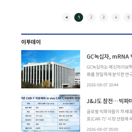
1
2
3
4
5
이투데이
GC녹십자, mRNA
GC녹십자는 메신저리보핵산
화를 정밀하게 분석한 연구
(Pharmaceutical Research)’
2026-08-07 10:44
시 신속한 개발과 배포가
◀
J&J도 참전…빅파마, 
글로벌 빅파마들이 차세대 
포(CAR-T)’ 시장 선점
T와 달리 체내에서 직접 C
2026-08-07 05:00