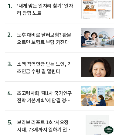
1.
‘내게 맞는 일자리 찾기’ 일자
리 탐험 노트
2.
노후 대비로 달러보험? 환율
오르면 보험료 부담 커진다
3.
소액 직역연금 받는 노인, 기
초연금 수령 길 열린다
4.
초고령사회 ‘제1차 국가인구
전략 기본계획’에 담길 정책
은
5.
브라보 리포트 1호 ‘사오정
시대, 73세까지 일하기 전략’