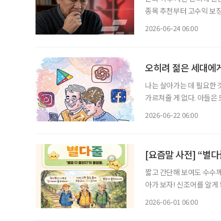
종목 추천부터 고수익 보장
제로는 투자금을 노린 전형적인 사기 수
2026-06-24 06:00
접근한 뒤, 가짜 수익 화
오히려 젊은 세대에
나는 살아가는 데 필요한 
가르쳐줄 게 없다. 아들은
서글프게도 아들은 그런 사실을 안다. 내게 
2026-06-22 06:00
[요즘말 사전] “별
짧고 간단해 보여도 수수께
아가 보자! 신조어를 알게
은 기운이 더해진다. 낄끼빠빠 ‘낄 때 끼고 빠질 때 빠진다’의 줄임말. 꾸안꾸 ‘꾸민 듯 안 꾸민
2026-06-01 06:00
듯’의 줄임말. 처