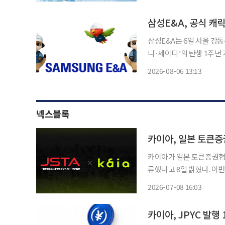
근성을 높일 수 있다는 기
삼성E&A는 6일 서울 강
니·세이디’의 탄생 1주년 기념행사를 진행
례를 임직원과 공유하고 실
2026-08-06 13:13
넥스블록
카이아, 일본 토큰
카이아가 일본 토큰증권협회(Ja
류했다고 8일 밝혔다. 이번 합류를 계기로 카이아는 일본 현지 기관과의 협력을 확대하고 실
물연계자산(RWA)·토큰증권 시장 진출
2026-07-08 16:03
시장 관련 기관들이 참여하
카이아, JPYC 발행