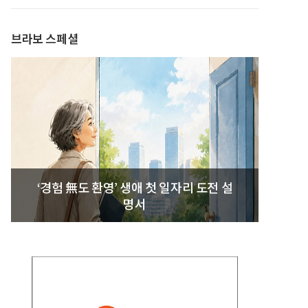
발간
브라보 스페셜
‘경험 無도 환영’ 생애 첫 일자리 도전 설
명서