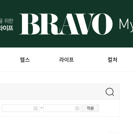
헬스
라이프
컬처
~
적용