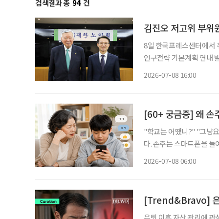
검색결과 총
94
건
김진오 저고위 부위원
8일 한국프레스센터에서 취
인구전략 기본계획 연내 발
리 조율” “분야별 전문위 설치 
2026-07-08 16:00
사회위원회 부위원장이 9
[60+ 궁금증] 왜 
"학교는 어땠니?" "그냥요." "밥은 먹었어?" "네
다. 손주는 스마트폰을 들
한 마음이 들기도 한다. 
2026-07-08 06:00
[Trend&Bravo]
은퇴 이후 자산 관리에 관