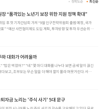
정확도순
최신순
장 “품격있는 노년기 보장 위한 지원 정책 확대”
임 후 첫 기자간담회 가져 “9월 인구전략위원회 출범 예정, 국가
표” “예산 사전협의제도 도입 계획, 투자방향 및 투자 우선순위 미
및 각 부처에 인구정책책임관 지정 가능” 김진오 저출산·고령
월 출범하는 인구전략위원회를 중심으로 ‘품격있는 노
손주와 대화가 어려울까
." 몇 마디 대화를 나누다 보면 금세 말이 끊긴
여다보고, 조부모는 무슨 말을 더 해야 할지 몰라 머뭇거린다. 서운
하지만 전문가들은 이것이 관계의 문제가 아니라 소통 방식의 차이라
고 말한다. 함께 있는 시간이 줄었다 손주와 대화가
 은퇴자금 노리는 '주식 사기' 5대 문구
심이 커진 시니어를 노린 주식 사기가 갈수록 교묘해지고 있다. 무료