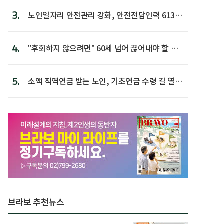
3.
노인일자리 안전관리 강화, 안전전담인력 613명
첫 배치
4.
"후회하지 않으려면" 60세 넘어 끊어내야 할 사
람 1위
5.
소액 직역연금 받는 노인, 기초연금 수령 길 열린
다
브라보 추천뉴스