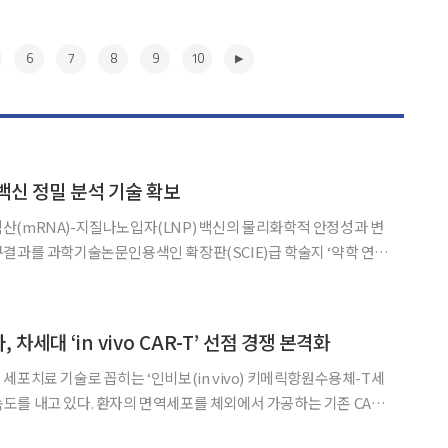
6
7
8
9
10
 백신 정밀 분석 기술 확보
(mRNA)-지질나노입자(LNP) 백신의 물리화학적 안정성과 변
결과를 과학기술논문인용색인 확장판(SCIE)급 학술지 ‘약학 연구
에 게재했다고 7일 밝혔다. mRNA 플랫폼은 감염병 대유행
 가능한 혁신적 모달리티(치료접근법)이지만,
▶
차세대 ‘in vivo CAR-T’ 선점 경쟁 본격화
세포치료 기술로 꼽히는 ‘인비보(in vivo) 키메릭항원수용체-T세
에 속도를 내고 있다. 환자의 면역세포를 체외에서 가공하는 기존 CAR-
AR-T 세포를 생성하는 방식으로, 맞춤형 제조 공정을 줄여 치료 접