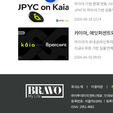
카이아 기반 엔화 연동 스테이
JPYC의 카이아 기반 유통
했다고 18일 밝혔다. 카이아는
2026-06-18 12:14
블록체인을 넘어 JPYC 
카이아, 에잇퍼센트와
카이아가 국내 온라인투자
리금수취권 기반 실물연계자산(RWA
출채권 원리금수취권 기반 
2026-06-02 09:55
일 밝혔다. 이번
회사소개
ㅣ
이용약관
ㅣ
㈜이투데이피엔씨 (제호 : 브라보 마
등록번호 : 서울아02992 ㅣ 등록일자
ISSN : 2951-4681