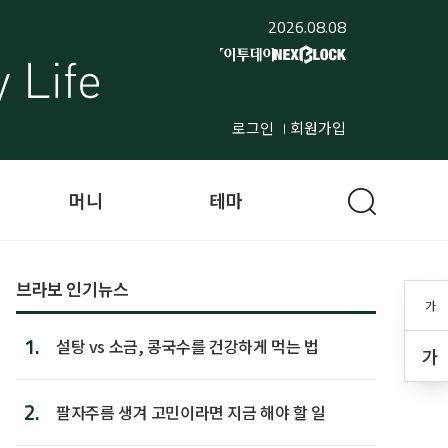
2026.08.08
로그인
회원가입
머니
테마
브라보 인기뉴스
가
1.
설탕 vs 소금, 콩국수를 건강하게 먹는 법
가
2.
팔자주름 생겨 고민이라면 지금 해야 할 일