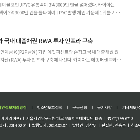
블코인 JPYC 유통액이 3억3000만 엔을 넘어섰다. 카이아는
액이 3억3000만 엔을 돌파하며 JPYC 발행 체인 가운데 1위를 기록
 온보딩 한 달 만에 Polygon, Ethereum, Avalanche 등 주요
생태계의 핵심 체인으로
 국내 대출채권 RWA 투자 인프라 구축
연계금융(P2P금융) 기업 에잇퍼센트와 손잡고 국내 대출채권 원
) 투자 인프라 구축에 나선다. 카이아는 에잇퍼센트와 대
RWA 투자 인프라 구축을 위한 업무협약(MOU)을 체결했다고 2
 협약은 에잇퍼센트가 운영하는 국내 대출채권 원리금수취권을 카이아 생태
개인정보처리방침
ㅣ
청소년보호정책
ㅣ
구독신청
ㅣ
공지사항
ㅣ
기사제보/
이 라이프) ㅣ 서울시 강남구 강남대로 556 이투데이빌딩 15층 ㅣ ☎ 02)799-6713
 : 2014.02.04 ㅣ 발행일자 : 2014.02.07 ㅣ 발행인 : 김상우 ㅣ 편집인 : 한승훈 ㅣ