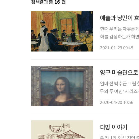
검색결과 총
16
건
예술과 낭만이 
한때 우리는 자유롭게
화를 감상하는가 하면
다. 하지만 지독한 
2021-01-29 09:45
이따금 전 세계 문화
보
양구 미술관으로 
얼마 전 박수근 그림 
무와 두 여인’ 시리즈 
도 이러한 과감한 결
2020-04-20 10:56
데는 이유가 있다. 
다방 이야기
우리나라 외식 창업 