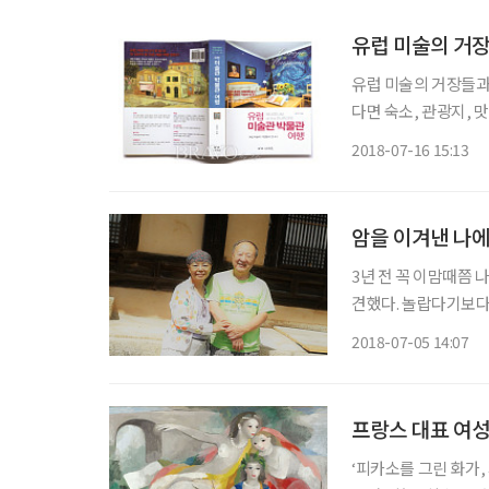
유럽 미술의 거장
유럽 미술의 거장들과 
다면 숙소, 관광지, 
오게 될 것이다. 그
2018-07-16 15:13
있는 분야가 아니라면
암을 이겨낸 나에
3년 전 꼭 이맘때쯤 
견했다. 놀랍다기보다 
해갈 수 있겠냐’하는
2018-07-05 14:07
암 치료까지 이어졌다.
프랑스 대표 여성
‘피카소를 그린 화가,