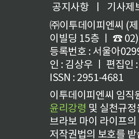
공지사항
ㅣ
기사제
㈜이투데이피엔씨 (제호
이빌딩 15층 ㅣ ☎ 02)
등록번호 : 서울아02992
인 : 김상우 ㅣ 편집인
ISSN : 2951-4681
이투데이피엔씨 임직원
윤리강령
및 실천규정을
브라보 마이 라이프의
저작권법의 보호를 받