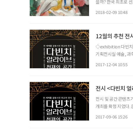
을까? 한국 최초로 
드리게 한다. 전시장
2018-02-09 10:48
점점 그 이름이 각인된다.
12월의 추천 전시
◇exhibition 다빈치 얼라이브: 천재의 공간 일정 2018년 3월 4일까지 장소 용산 전쟁기념관
기획전시실 예술, 과
다빈치의 생애를 색과 
2017-12-04 10:55
다빈치를 만나다’, ‘
전시 <다빈치 얼라
전시 및 공간 콘텐츠기
개최를 확정 지었다. 은 호주에 본사를 둔 전시 전문기업 그랜드 엑시비션(Grand
Exhibitions)이 
2017-09-06 15:26
Experience)’