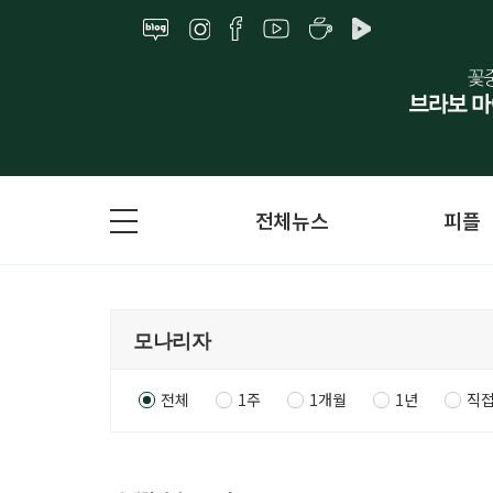
전체뉴스
피플
전체
1주
1개월
1년
직