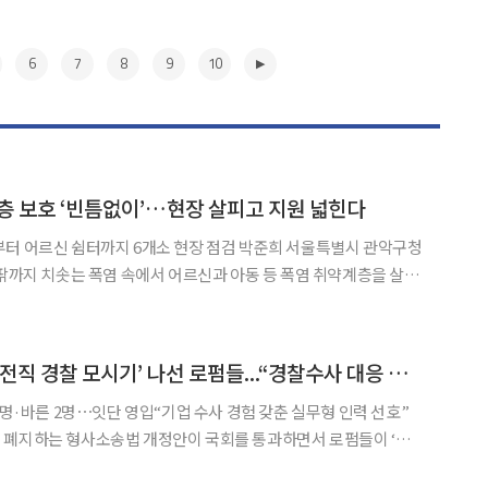
6
7
8
9
10
층 보호 ‘빈틈없이’…현장 살피고 지원 넓힌다
쉼터까지 6개소 현장 점검 박준희 서울특별시 관악구청
안팎까지 치솟는 폭염 속에서 어르신과 아동 등 폭염 취약계층을 살피
활가정,
회살림터’, 장애인 보호작업장, ‘강감찬 샘물’ 생수
▶
검찰 수사권 폐지에 ‘전직 경찰 모시기’ 나선 로펌들...“경찰수사 대응 강화”
2명·바른 2명⋯잇단 영입“기업 수사 경험 갖춘 실무형 인력 선호”
 폐지하는 형사소송법 개정안이 국회를 통과하면서 로펌들이 ‘전
나서고 있다. 주요 로펌들은 경찰 출신 변호사와 고문·전문위원을 잇