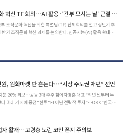
 추가 영입을 예고하며 경찰 수사 대응 역량 강화에 나섰다
최은옥 차관, 조직문화 혁신 TF 회의…AI 활용·'간부 모시는 날' 근절 점검
부 조직문화 혁신을 위한 특별팀(TF) 전체회의를 열고 상반기 추
하반기 조직문화 혁신 과제를 논의한다. 인공지능(AI) 활용 확대와
화 개선을 통해 '더 많이'가 아닌 '더 잘' 일하는 조직으로 전환하
. 3일 교육부에 따르면 최 차관은 이날 정부세종청사에서 '교육
인원, 원화마켓 판 흔든다…“시장 주도권 재편” 선언
지분 20% 확보…공동 3대 주주 참여차명훈 대표 “작년 말부터 투
다 미래 가치에 중점”한투 “FI 아닌 전략적 투자”…OKX “한국은
금융사로의 전환을 선언했다. 한국투자증권의 제도권 금융
업자 활개…고령층 노린 코인 폰지 주의보