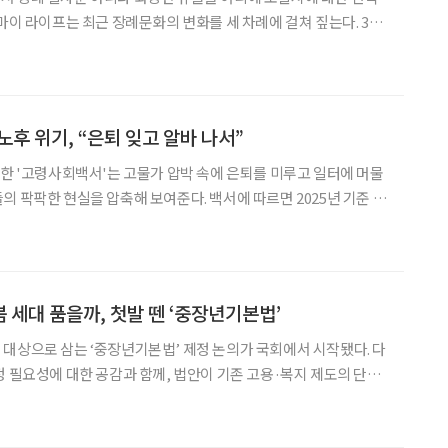
 마이 라이프는 최근 장례문화의 변화를 세 차례에 걸쳐 짚는다. 3편
목장을 사례로 수목장의 계약 방식과 안치 절차, 장기 관리, 유가
족의 추모 방식을 살펴본다. 자연 속에서 고인을 추모하는 수목장. 정보를 찾다 보
노후 위기, “은퇴 잊고 알바 나서”
표한 '고령사회백서'는 고물가 압박 속에 은퇴를 미루고 일터에 머물
을 압축해 보여준다. 백서에 따르면 2025년 기준 일
75세 이상 인구(17.3%)가 65~74세(12.1%)를 크게 웃도는 '후기
히 고착화됐다. 특히 주목할
 세대 품을까, 첫발 뗀 ‘중장년기본법’
대상으로 삼는 ‘중장년기본법’ 제정 논의가 국회에서 시작됐다. 다
정 필요성에 대한 공감과 함께, 법안이 기존 고용·복지 제도의 단순
 지적이 잇따랐다. 중장년을 복지 지원의 대상으로 볼 것인지, 생애
전환기의 사회적 주체로 볼 것인지부터 정리해야 한다는 의견도 제기됐다. 박