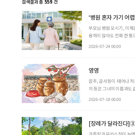
검색결과 총
559
건
‘병원 혼자 가기 어
부모님 병원 모시기, 이제는 혼자 고민하지 마
용하지 않아도 전화 한 통으
에는 병원에 함께 갈 사람
2026-07-24 06:00
를 소개한다. 자녀들은 직
영영
꼽추, 곱사등이. 태어나 처음으로 깨우친 단
의 등은 그녀의 이름과도 
사등을 모르는 이는 없었다
2026-07-18 06:00
[장례가 달라진다]③
가족장과 무빈소장이 늘면