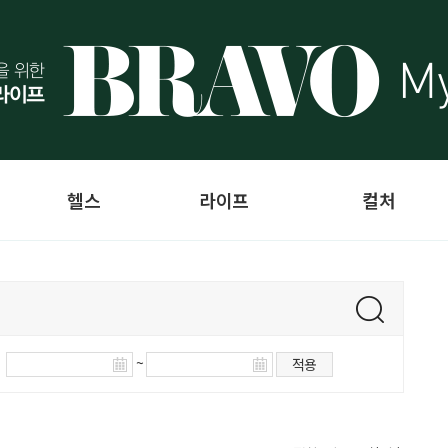
헬스
라이프
컬처
~
적용