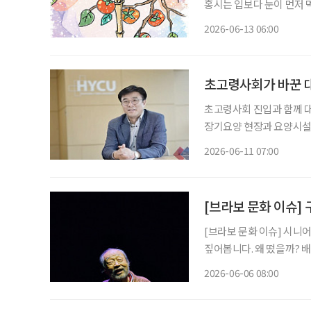
홍시는 입보다 눈이 먼저 먹
진다. 홍시는 감나무 가지
2026-06-13 06:00
법이 없다. 가지를 살살 
초고령사회가 바꾼 대
초고령사회 진입과 함께 대
장기요양 현장과 요양시설 
버대학교는 올해 3월 노인복지요
2026-06-11 07:00
버대학교 노인복지요양학과
[브라보 문화 이슈]
[브라보 문화 이슈] 시니
짚어봅니다. 왜 떴을까? 배우 신구는 1936년생으로 올해 89세다. 그는 ‘현역 최고령 배우’라
는 타이틀을 갖고 있다. 구
2026-06-06 08:00
친 뒤, 오는 7월부터는 연