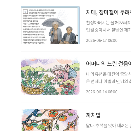
치매, 장마철이 두
친정아버지는 올해 85세이
입원 중이셔서 맏딸인 제가
고 데이케어센터도 잘 다니
2026-06-17 06:00
띄게 나빠집니다. 아침에 
어머니의 느린 걸음
나의 유년은 대전역 중앙시
은 언제나 이별과 만남의 
는 가파른 절벽을 기어오르
2026-06-14 06:00
장애를 얻으셨다. 집안의 
까치밥
달다. 추석을 맞아 내려온