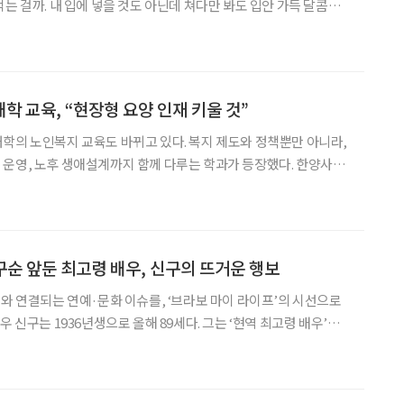
는 걸까. 내 입에 넣을 것도 아닌데 쳐다만 봐도 입안 가득 달콤해
 끝을 꺾어서 따야 한다. 감나무는 고집이 세서 결코 홍시만 내어주는
달래서 통째로 꺾어야지, 그러지 않으면 맛있
학 교육, “현장형 요양 인재 키울 것”
학의 노인복지 교육도 바뀌고 있다. 복지 제도와 정책뿐만 아니라,
운영, 노후 생애설계까지 함께 다루는 학과가 등장했다. 한양사이
양학과를 신설하고 첫 학기 운영을 마쳤다. 김신영 한양사이
 학과장은 “사이버대학 중에서도 고령화와 노인 문제를 전문
 구순 앞둔 최고령 배우, 신구의 뜨거운 행보
어와 연결되는 연예·문화 이슈를, ‘브라보 마이 라이프’의 시선으로
순을 앞둔 지금도 무대 위에 선다. 오는 7일 연극 ‘불란서 금고’를 마
극 ‘베니스의 상인’으로 다시