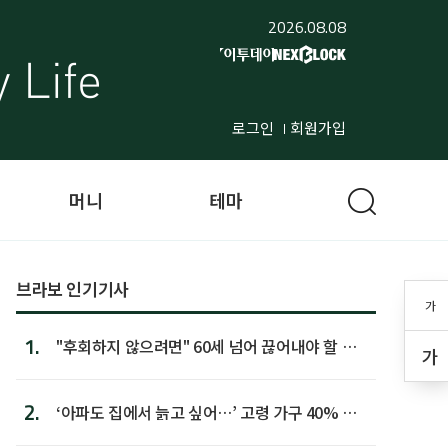
2026.08.08
로그인
회원가입
머니
테마
브라보 인기기사
가
1.
"후회하지 않으려면" 60세 넘어 끊어내야 할 사
가
람 1위
2.
‘아파도 집에서 늙고 싶어…’ 고령 가구 40% 노
후 주택이라 어...