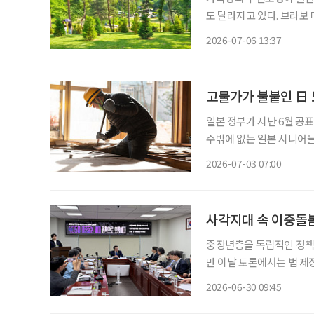
도 달라지고 있다. 브라보
에서는 강원 횡성 하늘길수
2026-07-06 13:37
고물가가 불붙인 日 
일본 정부가 지난 6월 공
수밖에 없는 일본 시니어들의 팍팍한 현실
본의 고령화율은 29.4%로, 
2026-07-03 07:00
고령자 중심' 구조가 완전
사각지대 속 이중돌봄
중장년층을 독립적인 정책 
만 이날 토론에서는 법 제
확장에 그쳐서는 안 된다는
2026-06-30 09:45