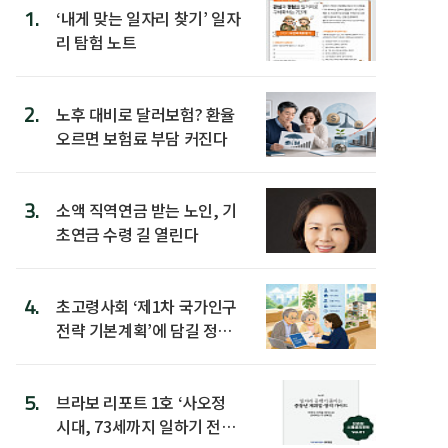
1.
‘내게 맞는 일자리 찾기’ 일자
리 탐험 노트
2.
노후 대비로 달러보험? 환율
오르면 보험료 부담 커진다
3.
소액 직역연금 받는 노인, 기
초연금 수령 길 열린다
4.
초고령사회 ‘제1차 국가인구
전략 기본계획’에 담길 정책
은
5.
브라보 리포트 1호 ‘사오정
시대, 73세까지 일하기 전략’