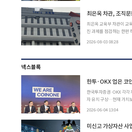
달아 채용하고, 하반기에도
최은옥 교육부 차관이 교육
진 과제를 점검하는 한편 
업무 효율화, 수직적 조직문
2026-08-03 08:28
겠다는 취지다
넥스블록
한투·OKX 업은 코
한국투자증권·OKX 각각 
자 유치 구상…현재 가치보
성숙한 디지털 전환 시장” 코인원이 한국투자증권과 OKX를 새로운 전략적 투자자로 맞이하
2026-06-04 13:04
고 블록체인 기반 종합 
미신고 가상자산 사