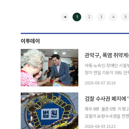
1
2
3
4
5
이투데이
관악구, 폭염 취약계
아동‧노숙인‧장애인 시설부터 어르신 
장이 연일 기온이 39도 
기 위해 현장 점검에 나섰다. 7일 서울 관악구에 따르면 전날 박 구청장은 아동 공동생
2026-08-07 10:16
노숙인 자활시설 ‘대한성공
◀
화우 8명·율촌 6명·지평 
검찰의 보완수사권을 전면
직 경찰’ 영입에 앞다퉈 
2026-08-03 15:22