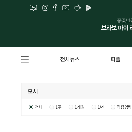
전체뉴스
피플
전체
1주
1개월
1년
직접입력