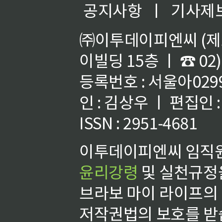
공지사항
ㅣ
기사제
㈜이투데이피엔씨 (제호
이빌딩 15층 ㅣ ☎ 02)
등록번호 : 서울아02992
인 : 김상우 ㅣ 편집인
ISSN : 2951-4681
이투데이피엔씨 임직원
윤리강령
및 실천규정을
브라보 마이 라이프의
저작권법의 보호를 받