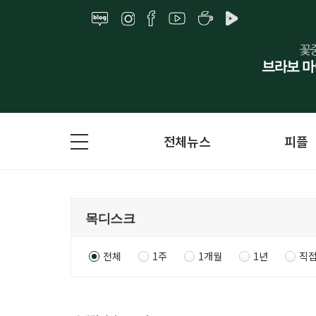
전체뉴스
피플
전체
1주
1개월
1년
직