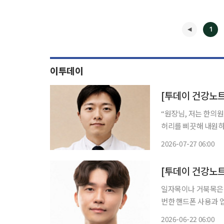
1
이투데이
[투데이 건강노트]
“원장님, 저는 한의원이 잘 맞는 것 같아요.”
허리를 삐끗해 내원하
을 겪던 분들이 치료를
2026-07-27 06:00
◀
일자목이나 거북목은
번한 핸드폰 사용과 
자목이나 거북목증후군을 호소하는
2026-06-22 06:00