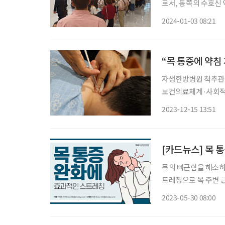
로서, 동쪽의 수호신
을 나타낸다. 특히 
2024-01-03 08:21
있다. 올해가 건강미 
“목 통증에 약침
자생한방병원 척추관절
보건의료체계·사회적
14일 밝혔다. 해당 논문은
2023-12-15 13:51
(IF=2.908)’에 
[카드뉴스] 목 
목의 뻐근함을 해소하는 데 효과적인
트레칭으로 목 주변 근육
포갠 뒤 쇄골 위에 지그시 올린다. 2. 숨을 천천히 내쉬며 
2023-05-30 08:00
젖힌