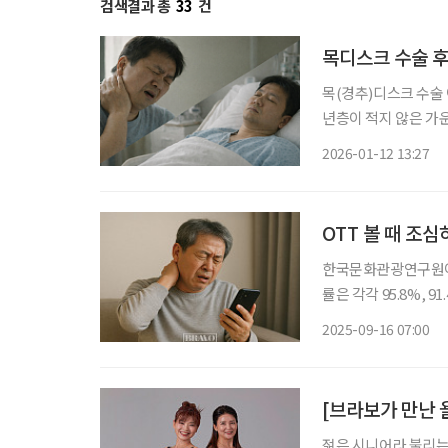
검색결과 총
33
건
목디스크 수술 후
목(경추)디스크 수술
년층이 적지 않은 가
연구 결과가 나왔다. 자생한방병원 척추관절연구소는 경추 수술 이력이 있는 환자를 대상으
2026-01-12 13:27
로 한의통합치료의 유효
OTT 볼 때 조
한국문화관광연구원이 발
률은 각각 95.8%, 
이 콘텐츠 영역으로 확대될 것이란 관측도
2025-09-16 07:00
강에 악영향을 줄 수
[브라보가 만난 
젊은 시니어라 불리는