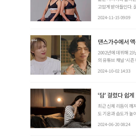
고맙게 받아들인다. 
다. 젊은이를 능가하는 
2024-11-15 09:09
위해서는 체력이 바탕이
댄스가수에서 액션
2002년에 데뷔해 2
의 유튜브 채널 ‘시즌
않다고 고백했다. 이어
2024-10-02 14:33
을 더했다. 
‘담’ 걸렸다 쉽게
최근 신체 리듬이 깨
도 기온과 습도가 높
수면 호르몬인 멜라토
2024-06-20 08:24
어려워 뒤척이다 보면