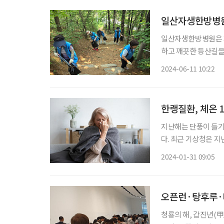
일산자생한방병원,
일산자생한방병원은 지
하고 깨끗한 등산길을
달성을 목표로 하는 
2024-06-11 10:22
날 일산자생한방병원 
한랭질환, 체온 
지난해는 단풍이 들기
다. 최근 기상청은 지
하다며, 예년보다 올
2024-01-31 09:05
울일지라도 건강관리에
오픈런·탕후루·
청룡의 해, 갑진년(甲