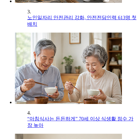
3.
노인일자리 안전관리 강화, 안전전담인력 613명 첫
배치
4.
“아침식사는 든든하게” 70세 이상 식생활 점수 가
장 높아