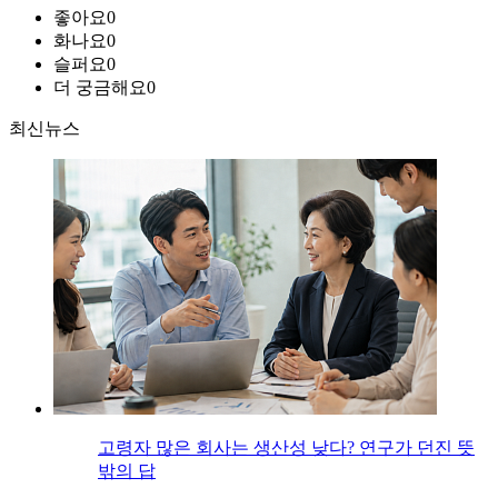
좋아요
0
화나요
0
슬퍼요
0
더 궁금해요
0
최신뉴스
고령자 많은 회사는 생산성 낮다? 연구가 던진 뜻
밖의 답