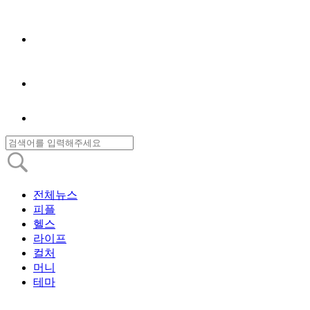
전체뉴스
피플
헬스
라이프
컬처
머니
테마