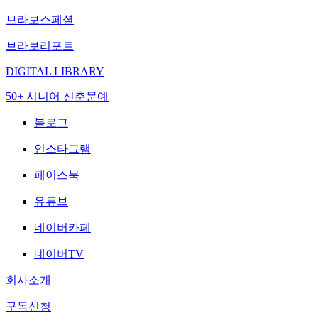
브라보스페셜
브라보리포트
DIGITAL LIBRARY
50+ 시니어 신춘문예
블로그
인스타그램
페이스북
유튜브
네이버카페
네이버TV
회사소개
구독신청