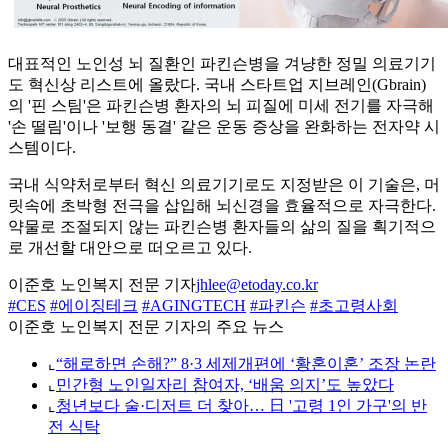
대표적인 노인성 뇌 질환인 파킨슨병을 겨냥한 정밀 의료기기
도 혁신상 리스트에 올랐다. 국내 스타트업 지브레인(Gbrain)
의 '핀 스팀'은 파킨슨병 환자의 뇌 피질에 미세 전기를 자극해
'손 떨림'이나 '보행 동결' 같은 운동 증상을 완화하는 전자약 시
스템이다.
국내 식약처로부터 혁신 의료기기로도 지정받은 이 기술은, 머
릿속에 초박형 전극을 삽입해 뇌신경을 효율적으로 자극한다.
약물로 조절되지 않는 파킨슨병 환자들의 삶의 질을 획기적으
로 개선할 대안으로 떠오르고 있다.
이준호 노인복지 전문 기자
jhlee@etoday.co.kr
#CES
#에이징테크
#AGINGTECH
#파킨슨
#초고령사회
이준호 노인복지 전문 기자의 주요 뉴스
⌞
“해로하면 손해?” 8·3 세제개편에 ‘황혼이혼’ 조장 논란
⌞
민간형 노인일자리 참여자, ‘배움 의지’도 높았다
⌞
청년보다 술·디저트 더 찾아… 日 '고령 1인 가구'의 반
전 식탁