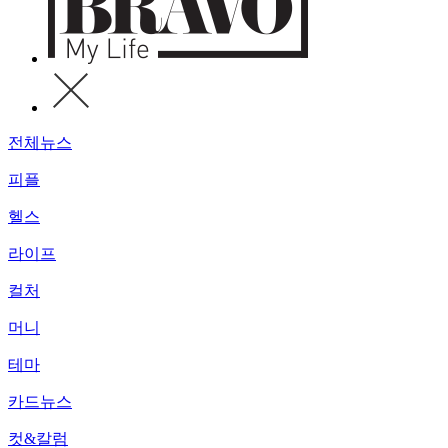
전체뉴스
피플
헬스
라이프
컬처
머니
테마
카드뉴스
컷&칼럼