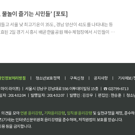
참여한 이번 행사는 청소년이 주도하는 축제로 큰
 물놀이 즐기는 시민들' [포토]
들고 서울 낮 최고기온이 35도, 경남 양산이 41도를 나타내는 등
효된 2일 경기 시흥시 배곧한울공원 해수체험장에서 시민들이 물
고 있다.
개인정보처리방침
ㅣ
청소년보호정책
ㅣ
구독신청
ㅣ
공지사항
ㅣ
기사제보/
이 라이프) ㅣ 서울시 강남구 강남대로 556 이투데이빌딩 15층 ㅣ ☎ 02)799-6713
 : 2014.02.04 ㅣ 발행일자 : 2014.02.07 ㅣ 발행인 : 김상우 ㅣ 편집인 : 한승훈 ㅣ
 의견을 모아
언론 윤리강령
,
기자윤리강령
,
임직원 윤리강령
및 실천규정을 제정, 준수하
츠(기사)는 인터넷신문위원회 윤리강령을 준수하며, 저작권법의 보호를 받습니다.
 이용 등을 금지합니다.