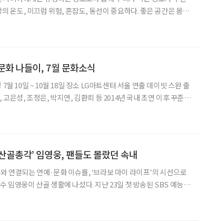
 탕의 온도, 미끄럼 위험, 혼잡도, 동선이 중요하다. 좋은 공간은 몸을
 물 : 온천수인지, 해수인지, 일반 목욕탕인
 사우나실 온도가 너무 높지 않은지
문화 나들이, 7월 문화소식
, 고은성, 조정은, 박지연, 김환희 등 2014년 국내 초연 이후 꾸준히
컬 ‘드라큘라’는 브램 스토커의 동명 소설을 원작으로 한다. 400년
만을 사랑한 드
‘산골총각’ 임영웅, 팬들도 몰랐던 속내
어와 연결되는 연예·문화 이슈를, ‘브라보 마이 라이프’의 시선으로
4.7%(닐슨코리아, 전국 기준)를 기록하며 순조로운 출발을 알렸다.
연한 만큼 관심이 컸지만, 시청자