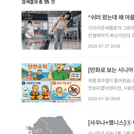
검색결과 총
55
건
“쉬러 왔는데 왜 아
기다리던 여름휴가. 그런데
던 발바닥이 욱신거린다. 
진다. 어렵사리 떠난 여행에서 누구나
2026-07-27 10:58
는 ‘레저 시크니스(Leisur
[만화로 보는 시니어
여름 휴가철이 돌아왔습니다
전보다 옅어졌지만, 시원한
름 휴가를 보내기 전 안전한 물놀이
2026-07-26 08:00
년간(2021~2025년) 
[사우나+웰니스]⑤ 
시니어가 사우나를 고를 땐 시니어에게는 유행하는 장소보다 몸에 무리가 적은 장소가 