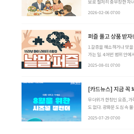
보로 철저히 중무장한 자녀
한 조부모의 애정 어린 마음에는 변함이 없다. 복작복작
2026-02-06 07:00
가까운 친인척이 모여 살며
퍼즐 풀고 상품 받자
1.갈증을 해소하거나 맛을 즐길 수 있도록
가는 일. 4.어떤 범위 안에서 쓰이는 낱말을 모아서 일정한 순서로 배열하여 싣고 그 각각의 발
음, 의미, 어원, 용법 따위를 해설한 책. 5.더할 나위 없이 훌륭한 
2025-08-01 07:00
채소를 간장이나 소금물
[카드뉴스] 지금 꼭 
무더위가 한창인 요즘, 가
도 없다. 광화문 도심 속 
공연까지. 세대와 취향을 
2025-07-29 07:00
한 순간이라면 8월 전국 축