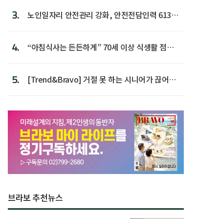
3.
노인일자리 안전관리 강화, 안전전담인력 613명
첫 배치
4.
“아침식사는 든든하게” 70세 이상 식생활 점수
가장 높아
5.
[Trend&Bravo] 거절 못 하는 시니어가 끊어야
할 행동 5
브라보 추천뉴스