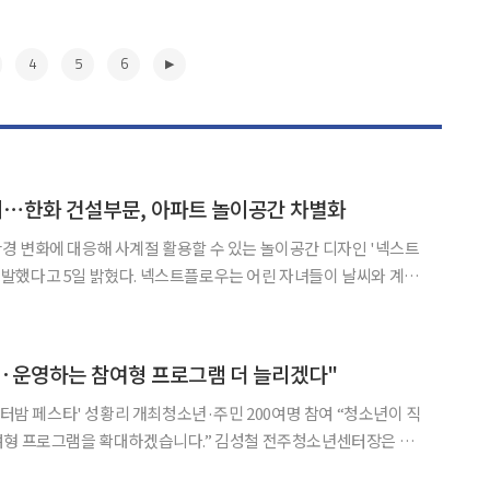
4
5
6
⋯한화 건설부문, 아파트 놀이공간 차별화
 변화에 대응해 사계절 활용할 수 있는 놀이공간 디자인 '넥스트
다. 넥스트플로우는 어린 자녀들이 날씨와 계절
외 활동을 즐길 수 있도록 물놀이와 휴식, 놀이 기능을 하나의 공간
에 결합한 것이 특징이다. 공간 중심에는 브릿지가 결합된 물놀이터가 들어선다.
▶
획·운영하는 참여형 프로그램 더 늘리겠다"
밤 페스타' 성황리 개최청소년·주민 200여명 참여 “청소년이 직
을 확대하겠습니다.” 김성철 전주청소년센터장은 지
026 워터밤 페스타’를 마치며 이같이 밝혔다. 청소년과 보호자,