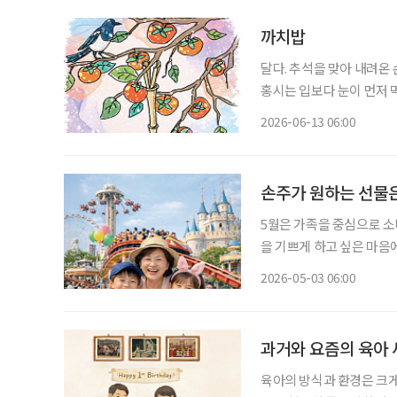
까치밥
달다. 추석을 맞아 내려온
홍시는 입보다 눈이 먼저 먹
진다. 홍시는 감나무 가지
2026-06-13 06:00
법이 없다. 가지를 살살 
손주가 원하는 선물은
5월은 가족을 중심으로 소
을 기쁘게 하고 싶은 마음에
물해야 한다. 손주에게 무
2026-05-03 06:00
과거와 요즘의 육아 
육아의 방식과 환경은 크게