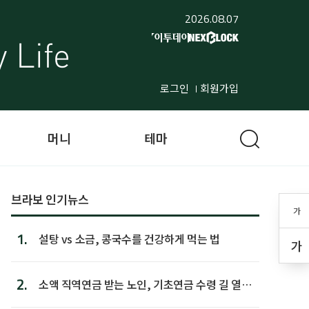
2026.08.07
로그인
회원가입
머니
테마
브라보 인기뉴스
가
1.
설탕 vs 소금, 콩국수를 건강하게 먹는 법
가
2.
소액 직역연금 받는 노인, 기초연금 수령 길 열린
다