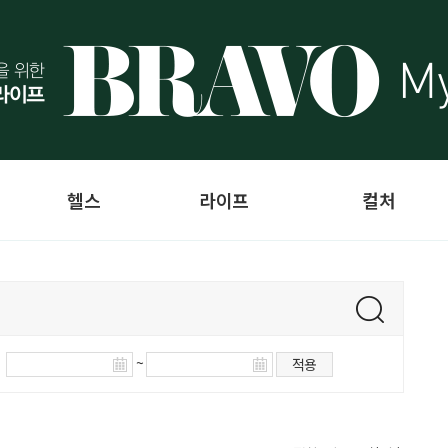
헬스
라이프
컬처
~
적용