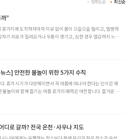
정확도순
최신순
플까”
 휴가지에 도착하자마자 이유 없이 몸이 으슬으슬 떨리고, 멀쩡하
갑자기 피로가 밀려오거나 두통이 생기고, 심한 경우 열감까지 느껴
 한 번쯤 겪어봤을 법한 일이다. 이 같은 현상을 일각에서
e Sickness)’라고 부른다. 의학적 질
 뉴스] 안전한 물놀이 위한 5가지 수칙
. 휴가 시기가 다양해지면서 꼭 여름에 떠나야 한다는 인식은 예
 물놀이와 함께 즐기는 여름 휴가의 매력은 여전합니다. 즐거운 여
를 위한 수칙을 꼭 숙지해야 합니다. 질병관리청이 최근 5
‘응급실손상환자심층조사’를 분석한 결과, 비의도적 익수사
어디로 갈까? 전국 온천·사우나 지도
우선