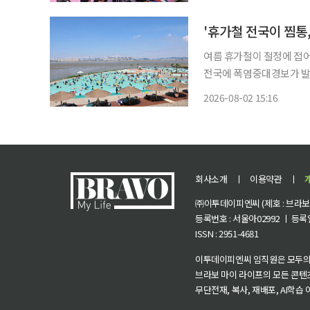
지역주민 등 200여명이 
'휴가철 전국이 찜통,
여름 휴가철이 절정에 접어
전국에 폭염중대경보가 발
놀이를 즐기며 더위를 식히
2026-08-02 15:16
회사소개
ㅣ
이용약관
ㅣ
㈜이투데이피엔씨 (제호 : 브라보 마
등록번호 : 서울아02992 ㅣ 등록일자
ISSN : 2951-4681
이투데이피엔씨 임직원은 모두의
브라보 마이 라이프의 모든 콘텐
무단전재, 복사, 재배포, AI학습