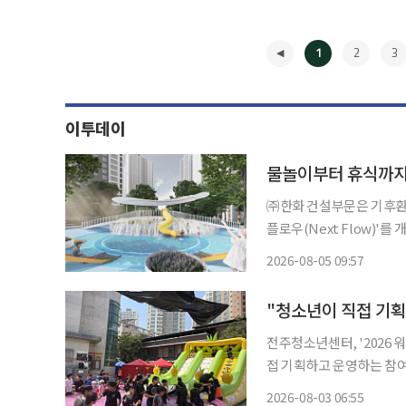
1
2
3
이투데이
물놀이부터 휴식까지
㈜한화 건설부문은 기후환경
플로우(Next Flow)'를 개발했다고 5일 밝혔
의 영향을 덜 받으면서 야
2026-08-05 09:57
◀
"청소년이 직접 기
전주청소년센터, '2026 워터
접 기획하고 운영하는 참여형 프로그램
난 1일 열린 ‘청춘! 물들이다-2
2026-08-03 06:55