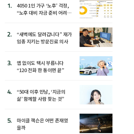
1.
4050 1인 가구 ‘노후’ 걱정,
“노후 대비 자금 준비 어려
워”
2.
“새벽에도 달려갑니다” 재가
임종 지키는 방문진료 의사
3.
앱 없이도 택시 부릅니다
“120 전화 한 통이면 끝”
4.
“50대 이후 만남, ‘지금의
삶’ 함께할 사람 찾는 것”
5.
마이클 잭슨은 어떤 존재였
을까