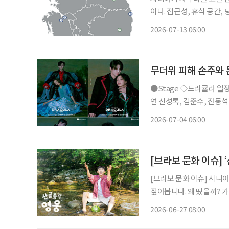
이다. 접근성, 휴식 공간,
편하게 만들고 안전하게 빠져나올 수 있어야 한다.
2026-07-13 06:00
지 확인한다. 온도 : 탕과
무더위 피해 손주와 
●Stage ◇드라큘라 일정 7월 10일 ~ 10월 18일 장소 LG아트센터 서울 연출 데이빗 스완 출
연 신성록, 김준수, 전동석
사랑받아온 대표 흥행 뮤지
2026-07-04 06:00
넘는 세월 동안 단 한 사람
[브라보 문화 이슈] 
[브라보 문화 이슈] 시니
짚어봅니다. 왜 떴을까? 가수 임영웅이 산골 생활에 나섰다. 지난 23일 첫 방송된 SBS 예능
‘산골총각 영웅’이 시청률 
2026-06-27 08:00
팬층이 두터운 임영웅이 출