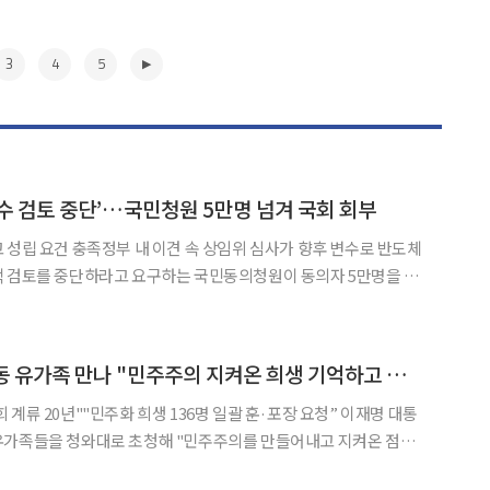
3
4
5
수 검토 중단’…국민청원 5만명 넘겨 국회 회부
성립 요건 충족정부 내 이견 속 상임위 심사가 향후 변수로 반도체
책 검토를 중단하라고 요구하는 국민동의청원이 동의자 5만명을 넘
 국회에 따르면 '반도체 초과이익 환수 정
력 훼손 정책 철회 촉구에 관한 청원'은 이날 5만961
▶
李 대통령 민주화운동 유가족 만나 "민주주의 지켜온 희생 기억하고 예우"
 20년""민주화 희생 136명 일괄 훈·포장 요청” 이재명 대통
유가족들을 청와대로 초청해 "민주주의를 만들어내고 지켜온 점에
다"고 밝혔다. 이 대통령은 5일 청와대 충무실에