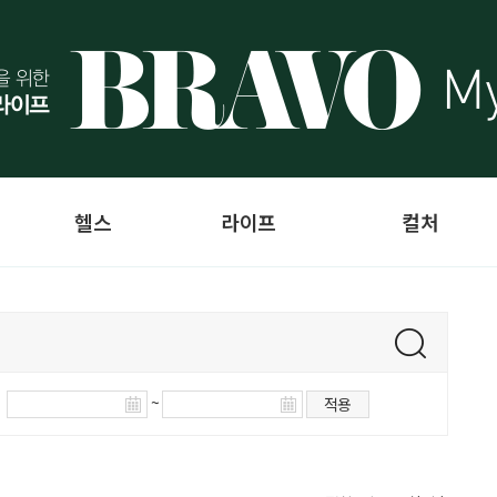
헬스
라이프
컬처
~
적용