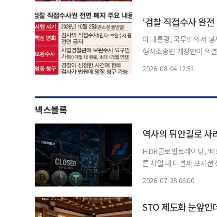
서 열린 전국민족민주유가족
‘검찰 직접수사 완전
이 대통령, 국무회의서 형사소송법 개정안 의결 
형사소송법 개정안이 의결됐
년 만에 검찰의 직접수사 기능이 완전히 없
2026-08-04 12:51
재한 이 대통령은 지난달 
넥스블록
역사의 뒤안길로 사라
HDR글로벌트레이딩, ‘비트
른 시일 내 미결제 포지션 
적 개발” 주장 비트멕스(BitMEX)가 문을 닫으며 역사의 뒤안길로 사라진다. 미국 CNBC는
2026-07-28 06:00
STO 제도화 눈앞인