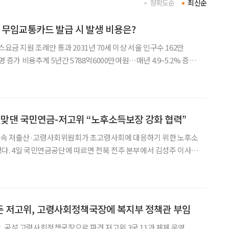
정확도순
최신순
스 무임교통카드 발급 시 발생 비용은?
스요금 지원 조례안 통과 2031년 70세 이상 서울 인구수 162만
명 증가 비용추계 5년간 5788억6000만여원…매년 4.9~5.2% 증가
기준을 현행 65세에서 70세로 상향
 맞댄 국민연금-저고위 “노후소득보장 강화 협력”
속 저출산·고령사회위원회가 초고령사회에 대응하기 위한 노후소
김성주 이사장
회위원회(이하 저고위) 부위원장이 만나 고령화 사회 대응과 연금
제도 발전 방향을 주제로 간담회를 가졌다. 이번 간담회는 저고위가 일·가정 양립, 돌봄,
둔 저고위, 고령사회정책국장에 복지부 정책관 부임
 공석 고령사회정책국장으로 파견 저고위 3국 11과 체제 운영