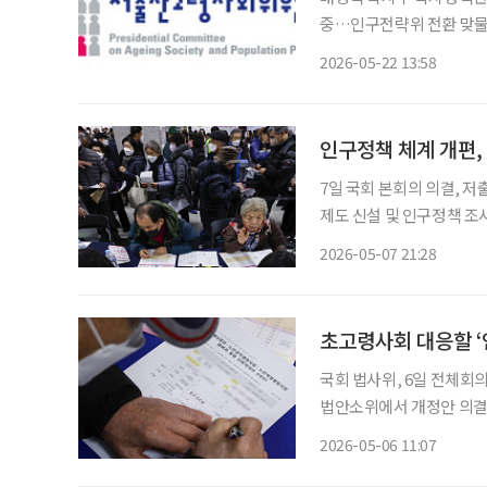
중…인구전략위 전환 맞물려 조직개편 전망 인구전략
고령사회위원회(저고위)가
2026-05-22 13:58
고 있다. 향후 인구전략위
붙을
7일 국회 본회의 의결,
제도 신설 및 인구정책 조사·분석 및 평가 권
체계가 ‘인구구조 변화 대응’ 중심으로 전면
2026-05-07 21:28
과 인구정책 거버넌스 강
초고령사회 대응할 
국회 법사위, 6일 전체회의 
법안소위에서 개정안 의결…인구전략기본법
정책 컨트롤타워 역할을 맡을 ‘인구
2026-05-06 11:07
에 따르면 이날 전체회의