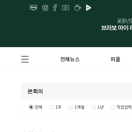
전체뉴스
피플
전체
1주
1개월
1년
직접입력