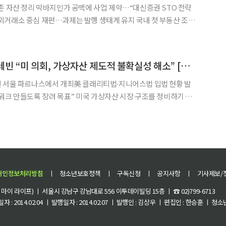
존 자산 정리 막바지인가 공백에 사업 제약…“대신증권 STO 전략
 중심 재편…과제는 발행 생태계 유지 국내 첫 부동산 조각
 신규 사업을 중단하고 기존 투자자산 정리에 나선 것으로 확인됐
도 시행을 앞두고 제도권 편입을 준비하던 1세대 조각투자 사업자
밀러 화이트하우스-레빈 “미 의회, 가상자산 제도적 불확실성 해소” [디지털에셋 서밋 2026]
 웨스틴 서울 파르나스에서 개최美 클래리티법∙지니어스법 입법 현황 발
목표” 미국 가상자산 시장 구조를 정비하기 위
 Act)과 스테이브코인 규제를 담은 지니어스법안(GENIUS Act)이
산에 대한 제도적 불확실성이 해소될 것이라는
개인정보처리방침
ㅣ
청소년보호정책
ㅣ
구독신청
ㅣ
공지사항
ㅣ
기사제보/
이 라이프) ㅣ 서울시 강남구 강남대로 556 이투데이빌딩 15층 ㅣ ☎ 02)799-6713
 : 2014.02.04 ㅣ 발행일자 : 2014.02.07 ㅣ 발행인 : 김상우 ㅣ 편집인 : 한승훈 ㅣ