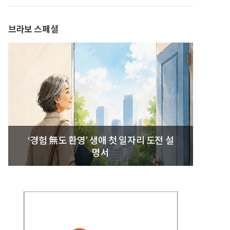
발간
브라보 스페셜
‘경험 無도 환영’ 생애 첫 일자리 도전 설
명서