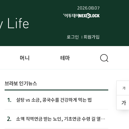
2026.08.07
로그인
회원가입
머니
테마
브라보 인기뉴스
가
1.
설탕 vs 소금, 콩국수를 건강하게 먹는 법
가
2.
소액 직역연금 받는 노인, 기초연금 수령 길 열린
다