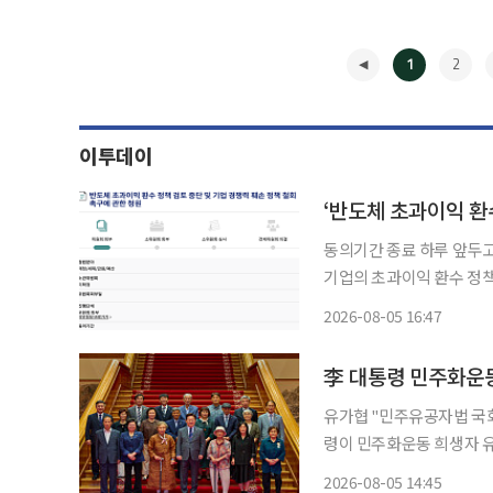
1
2
이투데이
‘반도체 초과이익 환
동의기간 종료 하루 앞두고 
기업의 초과이익 환수 정
기면서 국회 상임위원회 회부 요건을 충족했다. 5일
2026-08-05 16:47
책 검토 중단 및 기업 경쟁
◀
유가협 "민주유공자법 국회 계류
령이 민주화운동 희생자 
대해 언제나 기억하고 예우하도록 노력하겠
2026-08-05 14:45