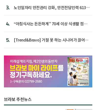
3.
노인일자리 안전관리 강화, 안전전담인력 613명
첫 배치
4.
“아침식사는 든든하게” 70세 이상 식생활 점수
가장 높아
5.
[Trend&Bravo] 거절 못 하는 시니어가 끊어야
할 행동 5
브라보 추천뉴스