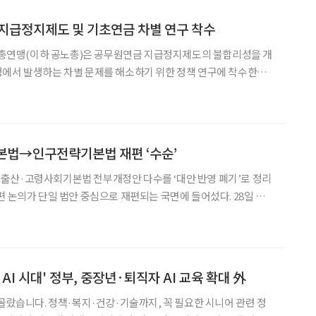
지급정지제도 및 기초연금 차별 연구 착수
연맹(이하 공노총)은 공무원연금 지급정지제도의 불합리성을 개
에서 발생하는 차별 문제를 해소하기 위한 정책 연구에 착수한다.
총은 지난달 29일 남찬섭 동아대학교 사회복지과 교수와 함께 ‘공
리적 개선 및 기초연금 지급 차별 해소방안 연구 용역’ 과업 관련
법→인구전략기본법 재편 ‘수순’
출산·고령사회기본법 전부개정안 다수를 ‘대안 반영 폐기’로 정리
논의가 단일 법안 중심으로 재편되는 국면에 들어섰다. 28일 국
심사제1소위원회를 열고 저출산·고령사회기본법 전부개정안 7
건, 일부개정안 3건을 모두 대안 반영 폐기하기로 의결했다. 이날 심사 대상에는 강선우·
민 AI 시대' 정부, 중장년·퇴직자 AI 교육 확대 外
 골랐습니다. 정책·복지·건강·기술까지, 꼭 필요한 시니어 관련 정