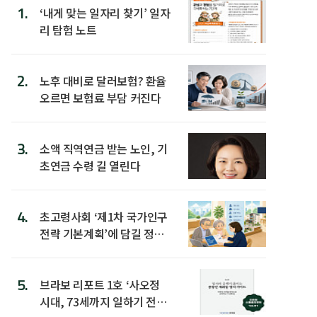
1.
‘내게 맞는 일자리 찾기’ 일자
리 탐험 노트
2.
노후 대비로 달러보험? 환율
오르면 보험료 부담 커진다
3.
소액 직역연금 받는 노인, 기
초연금 수령 길 열린다
4.
초고령사회 ‘제1차 국가인구
전략 기본계획’에 담길 정책
은
5.
브라보 리포트 1호 ‘사오정
시대, 73세까지 일하기 전략’