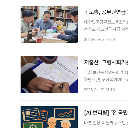
공노총, 공무원연금 
대한민국공무원노동조합총
선하고 기초연금 지급 과정
3일 공노총에 따르면 공노
2026-05-03 06:00
무원연금 지급정지제도의 합
저출산·고령사회기본
국회 보건복지위원회가 저
하면서, 인구정책 체계 개편 
회 보건복지위원회는 법안
2026-04-29 01:10
[AI 브리핑] '전 국
바쁜 일상 속 알짜 뉴스만