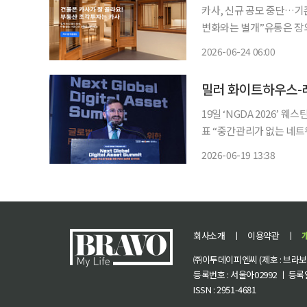
카사, 신규 공모 중단…기
변화와는 별개”유통은 장외거래소
투자 플랫폼 카사코리아가
2026-06-24 06:00
다. 토큰증권(STO) 제
19일 ‘NGDA 2026’
표 “중간관리가 없는 네트워크 만들도록 장려 
한 클래티법안(CLARITY
2026-06-19 13:38
동시에 추진되면서 가상자
회사소개
ㅣ
이용약관
ㅣ
㈜이투데이피엔씨 (제호 : 브라보 마
등록번호 : 서울아02992 ㅣ 등록일자
ISSN : 2951-4681