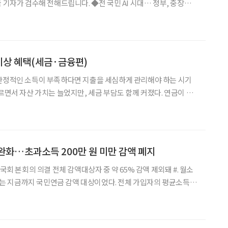
전해드립니다. ◆전 국민 AI 시대… 정부, 중장년·
용노동부가 향후 5년간 중장년·퇴직자까지 포함해 국민 100만 명의
대규모 인재 양성에 나선다. 중장년층을 대상
 이상 혜택(세금·금융편)
 안정적인 소득이 부족하다면 지출을 세심하게 관리해야 하는 시기
르면서 자산 가치는 늘었지만, 세금 부담도 함께 커졌다. 연금이 주
이 필요해 당황스러운 상황에 놓일 수도 있다. 그래서 필요한 순간
혜택을 미리 알아두는 것이 중요하다. 안정적인 노후 생활과 절세에
완화…초과소득 200만 원 미만 감액 폐지
회 본회의 의결 전체 감액대상자 중 약 65% 감액 제외돼 #. 월소
 A씨는 지금까지 국민연금 감액 대상이었다. 전체 가입자의 평균소득인
더 벌기 때문이다. 기존 제도에서는 평균소득을 초과한 41만 원의 5%
매달 연금에서 깎였다. 그러나 법