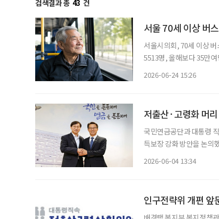
검색결과 총
43
건
서울 70세 이상 버
서울시의회, 70세 이상 버
5513명, 올해보다 35만여
예상 서울시의회가 70세 이상 고령층의 버스 무임승차를 위한 조례안을 통과시켰다. 서울시
2026-06-24 15:26
가 지하철 무임승차 연령 
저출산·고령화 머리
국민연금공단과 대통령 직
득보장 강화 방안을 논의했다. 4일 국민연금공단에 따르면 전북 전주 본부에서 
과 김진오 저출산·고령사
2026-06-04 13:34
인구전략위 개편 앞
배경택 복지부 복지정책관,