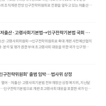
위원회로 전환을 앞두고 있는 저출산·
 공석이었던 고령사회정책국장 자리를 채우며 조직 정비에 나서
원회 체제로 개편이 예정된 만큼 정책 기능과 조직 재편에도 속도가
인구정책 체계 개편, 저출산·고령사회기본법→인구전략기본법 국회 통과
 저출산·고령사회위원회→인구전략위원회로 확대 개편 사전예산협의
한 부여 초고령사회 대응을 위한 국가 인구정책
 개편된다. 보건복지부는 7일 인구구조 변화 대응
화를 담은 ‘저출산·고령사회기본법 전부개정법률안’이 국
‘인구전략위원회’ 출범 임박…법사위 상정
열어…저출산·고령사회기본법 전부개정안 상정 복지위, 지난달
으로 개편 초고령사회 대응을 포함한 국가 인구
전략위원회’ 출범이 임박했다. 6일 국회 법제사법위원회
를 열고 ‘저출산·고령사회기본법 전부개정법률안(대안)(위원