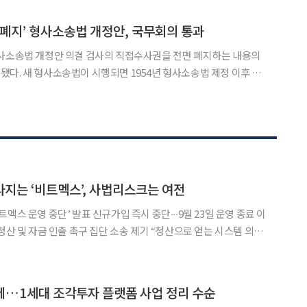
협의회(유가협) 창립 40주년 기념 오찬에서 이같이 말했다.
 폐지’ 형사소송법 개정안, 국무회의 통과
검사의 직접수사권을 전면 폐지하는 내용의
다. 새 형사소송법이 시행되면 1954년 형사소송법 제정 이후 72
어지게 된다. 4일 오전 청와대에서 국무회의를 주
31일 국회 본회의를 통과한 개정안을 심의·의결했다. 개정
지는 ‘비트멕스’, 사법리스크는 여전
멕스 운영 중단’ 발표 신규가입 즉시 중단∙∙∙9월 23일 운영 종료 이
청산 및 자금 인출 촉구 집단 소송 제기 “청산으로 얻는 시스템 의도
23일(현지시각) 비트멕스가 운영을 중단한다고 발표했다. 보도
데…1세대 조각투자 플랫폼 사업 정리 수순