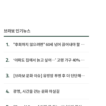
브라보 인기뉴스
1.
"후회하지 않으려면" 60세 넘어 끊어내야 할 사
람 1위
2.
‘아파도 집에서 늙고 싶어…’ 고령 가구 40% 노
후 주택이라 어...
3.
[브라보 문화 이슈] 유방암 투병 후 더 단단해진
박미선
4.
광명, 시간을 걷는 문화 마실길