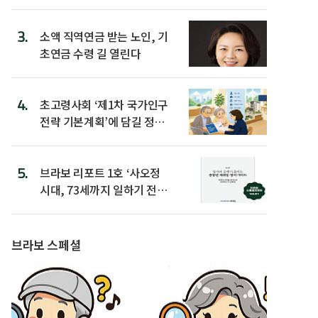
3.
소액 직역연금 받는 노인, 기
초연금 수령 길 열린다
4.
초고령사회 ‘제1차 국가인구
전략 기본계획’에 담길 정책
은
5.
브라보 리포트 1호 ‘사오정
시대, 73세까지 일하기 전략’
발간
브라보 스페셜