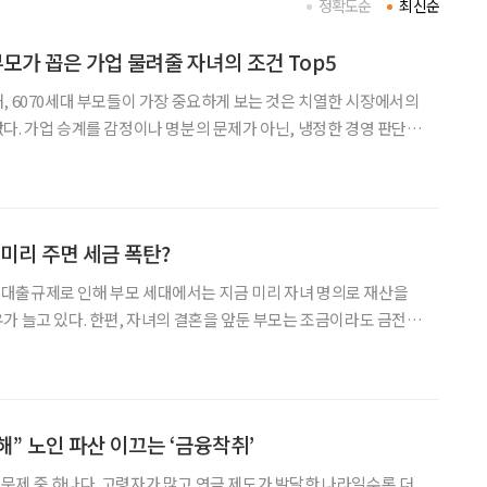
정확도순
최신순
] 부모가 꼽은 가업 물려줄 자녀의 조건 Top5
, 6070세대 부모들이 가장 중요하게 보는 것은 치열한 시장에서의
다. 가업 승계를 감정이나 명분의 문제가 아닌, 냉정한 경영 판단의
 뚜렷해지고 있는 것이다. 한화생명 상속연구소의 조사 결과에 따
가업 승계 시 자녀의 최우선 필수 역량은
 미리 주면 세금 폭탄?
대출규제로 인해 부모 세대에서는 지금 미리 자녀 명의로 재산을
가 늘고 있다. 한편, 자녀의 결혼을 앞둔 부모는 조금이라도 금전적
하지만 아무런 준비 없이 명의를 변경하거나 현금을 한꺼번에 덜컥 주
었다간 세금 폭탄을 맞을까 두렵다. 은퇴 시기에는 들어오는 돈보다 나가는 돈이 많고
” 노인 파산 이끄는 ‘금융착취’
제 중 하나다. 고령자가 많고 연금 제도가 발달한 나라일수록 더