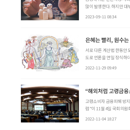
많이 발생한다. 하지만 
아 이 사실을 숨기거나 자
2023-09-11 08:34
은혜는 빨리, 원수는
서로 다른 계산법 한동안 
도로 언론을 연일 장식하더
텔레비전은 물론 인터넷, 
2022-11-29 09:49
마나 괴롭고 힘들었으면 
“해외처럼 고령금융
고령소비자 금융피해 방지
럼”이 11월 4일 국회의원회관에서 열렸다. 이번 포럼은 
하기 위한 전략과 대응방
2022-11-04 18:27