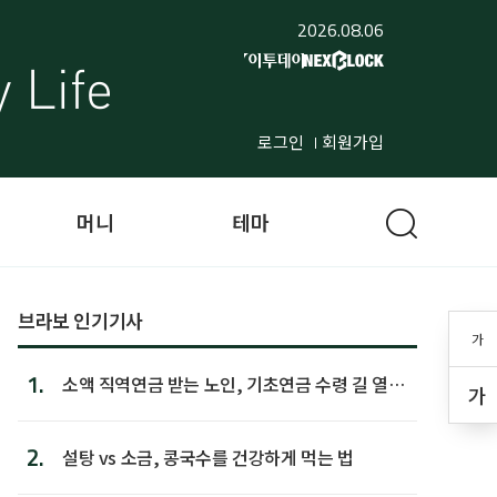
2026.08.06
로그인
회원가입
머니
테마
브라보 인기기사
가
1.
소액 직역연금 받는 노인, 기초연금 수령 길 열린
가
다
2.
설탕 vs 소금, 콩국수를 건강하게 먹는 법