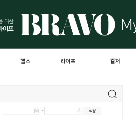
헬스
라이프
컬처
~
적용