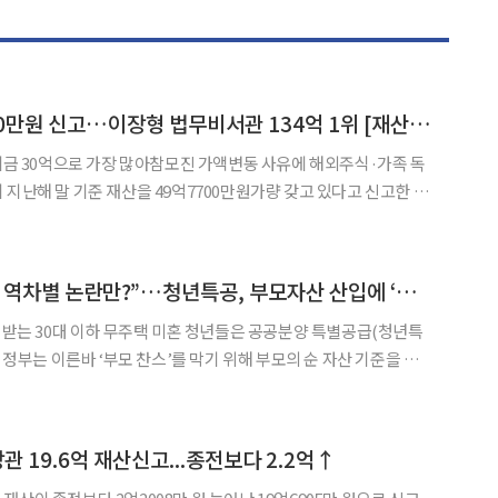
이 대통령 49억7700만원 신고…이장형 법무비서관 134억 1위 [재산공개]
…예금 30억으로 가장 많아참모진 가액변동 사유에 해외주식·가족 독
◀
▶
이 대통령 본인과 가족 명의의 건물·예금·채권·가상자산
“부모 찬스 막으려다 역차별 논란만?”…청년특공, 부모자산 산입에 ‘부글부글’
을 받는 30대 이하 무주택 미혼 청년들은 공공분양 특별공급(청년특
만 정부는 이른바 ‘부모 찬스’를 막기 위해 부모의 순 자산 기준을 함
일부에선 개별 가구 지원 기준에 부모 자산을 포함하는 것은 오히려 역
차별이 될 수 있다는 지적도 나온다. 29일 국토교통부에 따르면 전날 ‘
관 19.6억 재산신고...종전보다 2.2억↑