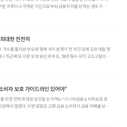
대부분 가족이나 가까운 지인으로부터 금융착취를 당하는 경우가 많
신이 금융착취를 당했다는 것조차 모르는 경우가 많다. 눈치채지 못
하는 사이 노인 파산으로 이끄는 금융착취에 대해 알아봤다. #사례1 기초생활수급비로
 최대한 천천히
모 가수를 둘러싼 부모와 형제 사이 분쟁이 전 국민 입에 오르내릴 정
니 최근에 또 다른 모 방송인과 부모, 형과 형수 사이 고소고발이
소셜 미디어 서비스를 도배하다시피 하고 있습니다. 당사자들은 얼
가족 면면 사생활과 치부가 만천하에 드러나는 것도 개의치
소비자 보호 가이드라인 있어야”
를 위한 전략과 대응 방안을 논의하는 “시니어금융소비자보호 포
고령 금융 소비자의 금융 피해를 보호
안 등을 논의하기 위해 마련됐다. 시니어금융교육협의회와 금융과행
복네트워크가 주관하고 윤영덕ㆍ민병덕 국회의원실이 주최했다. 지난 9월 통계청 발표