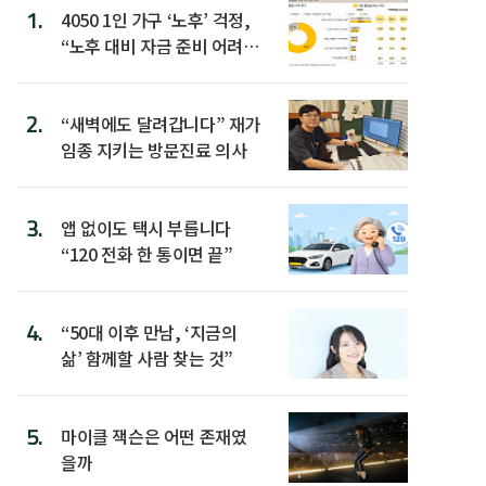
1.
4050 1인 가구 ‘노후’ 걱정,
“노후 대비 자금 준비 어려
워”
2.
“새벽에도 달려갑니다” 재가
임종 지키는 방문진료 의사
3.
앱 없이도 택시 부릅니다
“120 전화 한 통이면 끝”
4.
“50대 이후 만남, ‘지금의
삶’ 함께할 사람 찾는 것”
5.
마이클 잭슨은 어떤 존재였
을까