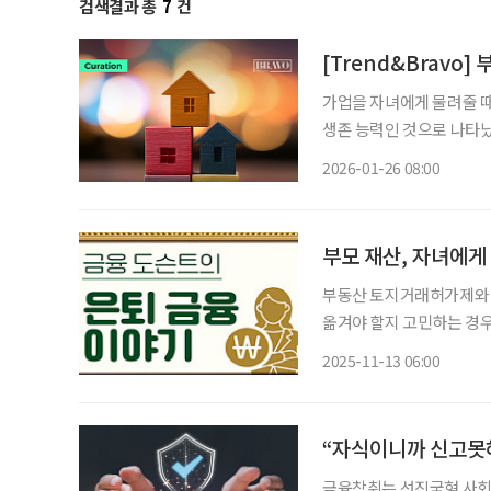
검색결과 총
7
건
[Trend&Bravo
가업을 자녀에게 물려줄 때
생존 능력인 것으로 나타났
영역으로 바라보는 인식이
2026-01-26 08:00
르면, 6070세대가 꼽은 
부모 재산, 자녀에게
부동산 토지거래허가제와 
옮겨야 할지 고민하는 경우
으로 도움을 주고 싶다. 
2025-11-13 06:00
“자식이니까 신고못해
금융착취는 선진국형 사회문