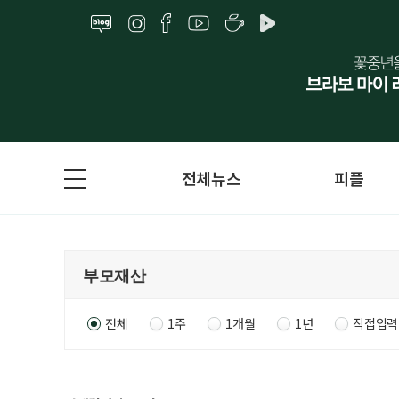
전체뉴스
피플
전체
1주
1개월
1년
직접입력