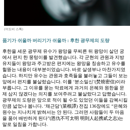
(어도비 스톡)
품기가 쉬울까 버리기가 쉬울까 : 후한 광무제의 도량
후한을 세운 광무제 유수가 왕망을 무찌른 뒤 왕망이 살던 궁
에서 편지 한 뭉텅이를 발견했습니다. 각 군현의 관원과 지방
유지들이 왕망과 주고받은 편지에는 왕망을 칭송하고 유수를
헐뜯는 내용이 대부분이었습니다. 바로 살생부나 마찬가지였
습니다. 하지만 유수는 관원과 호족들을 불러놓고 그들이 보는
앞에서 편지를 불살랐습니다. 이를 ‘분소밀신’(焚燒密信)이라
부릅니다. 그 이유를 묻는 막료에게 과거의 은혜와 원한을 문
제 삼지 않겠다는 의지를 보여주려고 불살랐다고 답했습니다.
광무제의 도량은 앞으로 적이 될 수도 있었던 이들을 감복시킬
만큼 넓었나 봅니다. ‘채근담’(菜根譚) 전집 136장에도 “은혜와
원수는 지나치게 밝혀서는 안 된다. 그러면 사람들이 두 마음
을 품어 배반하게 된다”(恩仇不可太明 明則人起携貳之志)는
말로 일침을 가합니다.