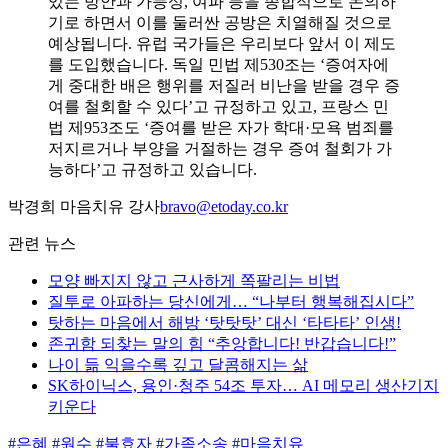
있는 방안과 가능성, 여파 등을 종합적으로 논의하
기로 하면서 이를 둘러싼 공방은 치열해질 것으로
예상됩니다. 유럽 국가들은 우리보다 앞서 이 제도
를 도입했습니다. 독일 민법 제530조는 ‘증여자에
게 중대한 배은 행위를 저질러 비난을 받을 경우 증
여를 철회할 수 있다’고 규정하고 있고, 프랑스 민
법 제953조도 ‘증여를 받은 자가 학대·모욕 범죄를
저지르거나 부양을 거절하는 경우 증여 철회가 가
능하다’고 규정하고 있습니다.
박경희 마음치유 강사
bravo@etoday.co.kr
관련 뉴스
모양 빠지지 않고 근사하게 쪽팔리는 비법
질투로 아파하는 당신에게… “나부터 행복해집시다”
탓하는 마음에서 해방 ‘탓탓탓’ 대신 ‘타타타’ 인생!
존귀함 되찾는 말의 힘 “추앙합니다! 반갑습니다!”
나이 듦 익을수록 깊고 달콤해지는 삶
SK하이닉스, 용인·청주 54조 투자… AI 메모리 생산기지
키운다
#은혜
#원수
#불효자
#가족소송
#마음치유