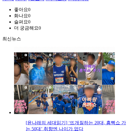
좋아요
0
화나요
0
슬퍼요
0
더 궁금해요
0
최신뉴스
[윤나래의 세대읽기] ‘뜨개질하는 20대, 흠뻑쇼 가
는 50대’ 취향엔 나이가 없다