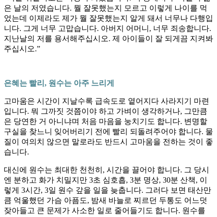
은 날의 저였습니다. 뭘 잘못했는지 모르고 이렇게 나이를 먹
었는데 이제라도 제가 뭘 잘못했는지 알게 돼서 너무나 다행입
니다. 그게 너무 고맙습니다. 아버지 어머니, 너무 죄송합니다.
지난날의 저를 용서해주십시오. 제 아이들이 잘 되게끔 지켜봐
주십시오.”
은혜는 빨리, 원수는 아주 느리게
고마움은 시간이 지날수록 급속도로 옅어지다 사라지기 마련
입니다. 뭐 그까짓 것쯤이야 하고 가벼이 생각하거나, 그만큼
은 당연한 거 아니냐며 처음 마음을 눙치기도 합니다. 변명할
구실을 찾느니 잊어버리기 전에 빨리 되돌려주어야 합니다. 물
질이 여의치 않으면 말로라도 반드시 고마움을 전하는 것이 좋
습니다.
대신에 원수는 최대한 천천히, 시간을 끌어야 합니다. 그 당시
엔 분하고 화가 치밀지만 3초 심호흡, 3분 명상, 30분 산책, 이
렇게 3시간, 3일 원수 갚을 일을 늦춥니다. 그러다 보면 태산만
큼 억울했던 가슴 아픔도, 밤새 바늘로 찌르던 두통도 어느덧
잦아들고 큰 문제가 사소한 일로 줄어들기도 합니다. 원수를