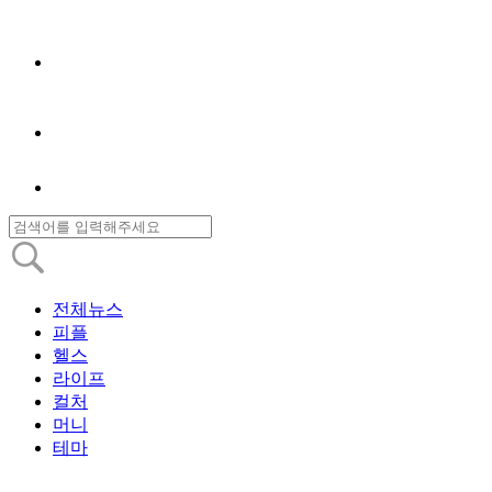
전체뉴스
피플
헬스
라이프
컬처
머니
테마