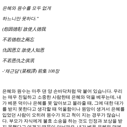
은혜와 원수를 모두 없게
하느니만 못하다.”
(怨因德彰 故使人德我
不若德怨之兩忘
仇因恩立 故使人知恩
不若恩仇之俱泯
-‘채근담’(菜根譚) 前集 108장
은혜와 원수는 마주 댄 양 손바닥처럼 딱 붙어 있습니다. 우리
는 매우 친밀하고 소중한 사람한테 은혜와 덕을 베푸는데, 내
가 베푼 덕이나 은혜를 못 알아보고 몰라줄 때, 그에 대한 대가
를 받지 못한다고 생각할 때 억울함이나 원망이 생겨서 은혜를
입었던 사람이 오히려 원수가 되고 척이 지는 경우가 많습니
다. 부모가 자식에게 불효 소송을 하는 것도 인정과 보상을 받
지 못했다고 여겼기 때문이 아닐까요. 내가 베푼 은혜와 덕에