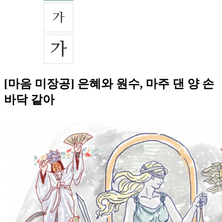
[마음 미장공] 은혜와 원수, 마주 댄 양 손
바닥 같아