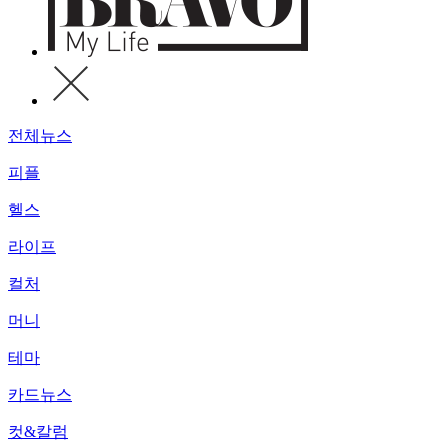
전체뉴스
피플
헬스
라이프
컬처
머니
테마
카드뉴스
컷&칼럼