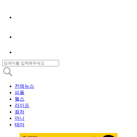
전체뉴스
피플
헬스
라이프
컬처
머니
테마