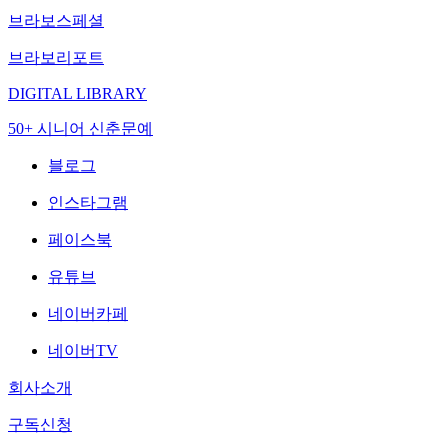
브라보스페셜
브라보리포트
DIGITAL LIBRARY
50+ 시니어 신춘문예
블로그
인스타그램
페이스북
유튜브
네이버카페
네이버TV
회사소개
구독신청