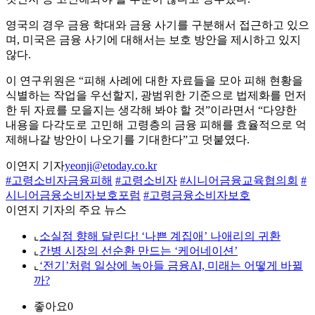
영국의 경우 금융 학대와 금융 사기를 구분해서 접근하고 있으
며, 미국은 금융 사기에 대해서는 보호 방안을 제시하고 있지
않다.
이 연구위원은 “피해 사례에 대한 자료들을 모아 피해 현황을
식별하는 작업을 우선할지, 광범위한 기준으로 법제화를 먼저
한 뒤 자료를 모을지는 생각해 봐야 할 것”이라면서 “다양한
내용을 다각도로 고민해 고령층의 금융 피해를 효율적으로 억
제해나갈 방안이 나오기를 기대한다”고 덧붙였다.
이연지 기자
yeonji@etoday.co.kr
#고령소비자금융피해
#고령소비자
#시니어금융교육협의회
#
시니어금융소비자보호포럼
#고령금융소비자보호
이연지 기자의 주요 뉴스
⌞
소실점 향해 달린다! ‘나쁜 계집애’ 나애리의 귀환
⌞
간병 시장의 선순환 만드는 ‘케어네이션’
⌞
‘전기’처럼 일상에 녹아들 금융AI, 미래는 어떻게 바뀔
까?
좋아요
0