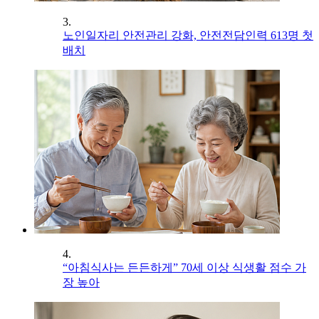
3.
노인일자리 안전관리 강화, 안전전담인력 613명 첫
배치
4.
“아침식사는 든든하게” 70세 이상 식생활 점수 가
장 높아