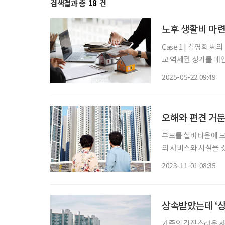
검색결과 총
18
건
노후 생활비 마련
Case 1 | 김영희 씨의 상가 투자 60세 은퇴자인 김영희(가명) 씨는 퇴직금 3억 원으로 서울 근
교 역세권 상가를 매입
떠나며 6개월간 공실
2025-05-22 09:49
상가 투자의 높은 수
오해와 편견 거둔
부모를 실버타운에 모
의 서비스와 시설을 
면서 인식이 달라졌다
2023-11-01 08:35
다. 고령화 흐름 속 
상속받았는데 ‘상
가족의 갑작스러운 사