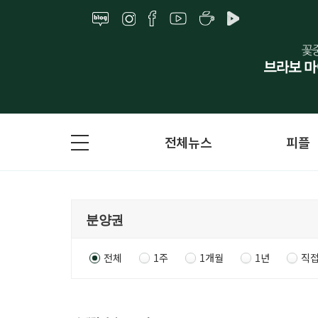
전체뉴스
피플
전체
1주
1개월
1년
직