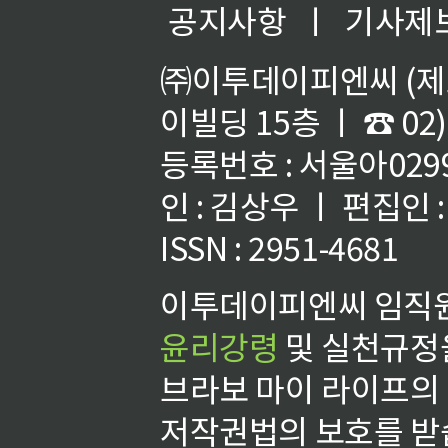
공지사항
ㅣ
기사제
㈜이투데이피엔씨 (제호
이빌딩 15층 ㅣ ☎ 02)
등록번호 : 서울아02992
인 : 김상우 ㅣ 편집인
ISSN : 2951-4681
이투데이피엔씨 임직원
윤리강령
및 실천규정을
브라보 마이 라이프의
저작권법의 보호를 받