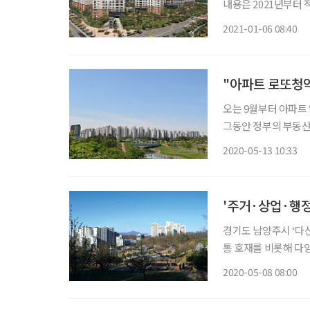
내용은 2021년부터
기가 쉽지 않다. 새해
2021-01-06 08:40
본다. 참고 주택세금 1
"아파트 로또청약
오는 9월부터 아파트
그동안 정부의 부동산
양 아파트의 분양권 전
2020-05-13 10:33
지로 강화한다고 밝혔
'주거·상업·행정
경기도 남양주시 ‘다
통 호재를 비롯해 다양
능성을 알아보기 위해 직접 찾아가 살펴봤다
2020-05-08 08:00
장이 침체되고 있다.