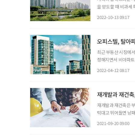
을 양도할 때 비과세
양도소득세를 물게 될
2022-10-13 09:17
정의, 특례 대상인 상
오피스텔, 탈아파
최근 부동산 시장에서
정해지면서 비아파트
지 한꺼번에 오피스텔
2022-04-12 08:17
재개발과 재건축,
재개발과 재건축은 부
턱대고 뛰어들면 낭패를
표로 한다면 신중하게 접
2021-09-20 09:00
다주택자인 김 씨는 