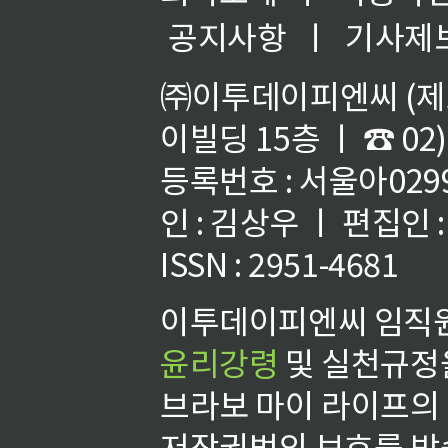
공지사항
ㅣ
기사제
㈜이투데이피엔씨 (제호
이빌딩 15층 ㅣ ☎ 02)
등록번호 : 서울아02992
인 : 김상우 ㅣ 편집인
ISSN : 2951-4681
이투데이피엔씨 임직원
윤리강령
및 실천규정을
브라보 마이 라이프의
저작권법의 보호를 받