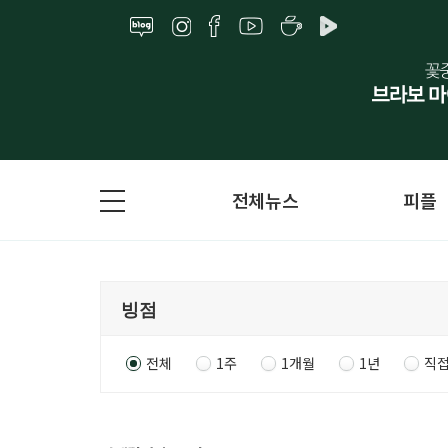
전체뉴스
피플
전체
1주
1개월
1년
직