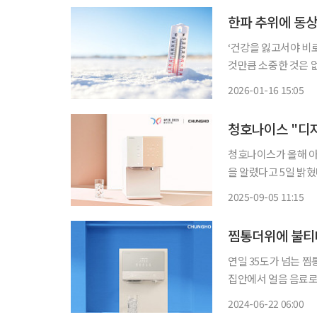
‘건강을 잃고서야 비
것만큼 소중한 것은 
쏙)’을 통해 일상생활에
2026-01-16 15:05
면 동상 환자 발생 위
청호나이스 "디
청호나이스가 올해 아
을 알렸다고 5일 밝혔다. 앞서 청호나이스는 올해 아시아태평양경제협렵체(APEC
단과 공식 협찬 업무협
2025-09-05 11:15
찜통더위에 불티
연일 35도가 넘는 
집안에서 얼음 음료로
자리잡고 있는 모습이다. 22일 본지 취재 결과, 청호나이스 얼음정수기 판매량
2024-06-22 06:00
터 5월까지 전년 같