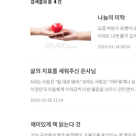
검색결과 총
4
건
나눔의 미학
요즘 먹방이 유행이다.
이라도 나면 줄이 길
많다는 증거다. 유명
2019-01-14 08:50
다 보니 저마다 ‘원조
삶의 지표를 세워주신 은사님
A라는 사람은 “될 대로 돼라.” B라는 사람은 “아무렇게나 살
이었던 우리들에게 이따금씩 이런 물음을 넌지시 던지면서 
통신대학교 교수로 재직하고 계신 박순직 선생님이다. 필자
2018-02-05 11:14
재미있게 책 읽는다 것
거실 구석에서 뭔가 발견했다. 꼬물꼬물 움직이는 게 개미군