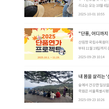
리소는 오는 10월 6
를 전면 면제한다고 밝혔다. 울창한 숲과 청정한 공기를 품은 휴양림
2025-10-01 10:55
코스는 물론 캠핑, 숙
"단풍, 어디까지
산림청 국립수목원이 
부터 11월 19일까지
계절관측 플랫폼’을 
2025-09-29 10:14
내 몸을 살리는 
숲에서 건강한 일상을
학원은 서울특별시평
육 프로그램 ‘산림건강과정’을 마련
2025-09-23 10:26
성인 50.9%가 ‘숲