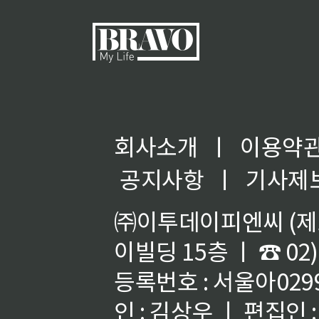
회사소개
ㅣ
이용약
공지사항
ㅣ
기사제
㈜이투데이피엔씨 (제호
이빌딩 15층 ㅣ ☎ 02)
등록번호 : 서울아02992
인 : 김상우 ㅣ 편집인