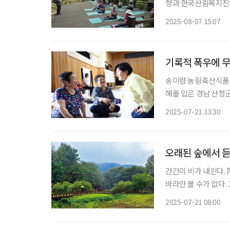
청과 한국산림복지진흥
해 ‘건강생활실천지원
2025-08-07 15:07
‘건강생활실천지원금제
기록적 폭우에 무
송미령 농림축산식품부
해를 입은 경남 산청
긴급 점검했다. 경남 산청군에는 16일부터 20일까지 시천면 798mm 등 평균 632mm의 비가
2025-07-21 13:30
내렸다. 이로 인해 현재
오래된 숲에서 
간간이 비가 내린다.
바라만 볼 수가 없다. 고요한 숲을 떠올린다.
들어가 보는 하루. 비
2025-07-21 08:00
가는 수목원은 청량한