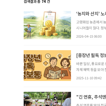
검색결과 총
74
건
‘농지와 산지’ 
고령화된 농촌에서 농
시니어들이 많다. 정
바꿔준다. 농지연금이
2026-04-15 06:00
금은 산지를 정부에 팔
[중장년 필독 정보
바쁜 일상, 풍요로운 
자체 혜택 등을 모아 전달 드립니다. 서울을 가장 진하
특별한 여행의 즐거움을 
2025-11-10 09:42
가게’는 ‘오래된, 그
"긴 연휴, 추석
추석 연휴를 맞아 전