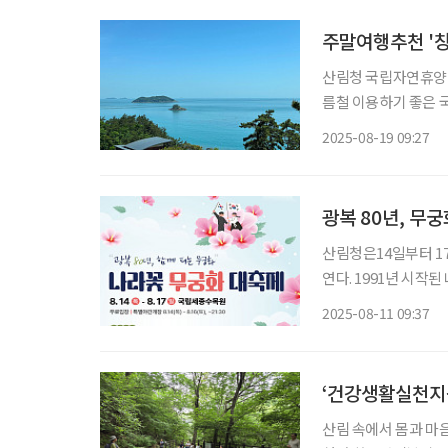
주말여행추천 '창
산림청 국립자연휴양림
름철 이용하기 좋은 
션뷰 객실, 해변 산책
2025-08-19 09:27
광복 80년, 무
산림청은14일부터 1
연다. 1991년 시작
피는 시기에 열린다.
2025-08-11 09:37
누는 자리다
‘건강생활실천지
산림 속에서 몸과 마