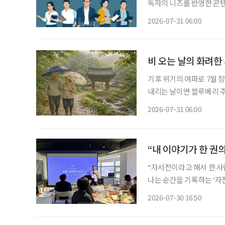
독자의 니즈를 반영한 콘텐츠와
26일 오전 10시~11시
2026-07-31 06:00
학교 시니어비즈니스학과 
비 오는 날의 화려한
기후 위기의 여파로 7월 
내리는 날이면 블루베리 주인장과 함
일·일요일이 쉬는 날이란 생
2026-07-31 06:00
휴일이 됐다. 물론 비도 비
“내 이야기가 한 권
“자서전이라고 해서 한 사
나는 순간을 기록하는 ‘자전적 에세이’로
포용협회장인 송민호 교수
2026-07-30 16:50
공지능(AI) 사용법을 묻