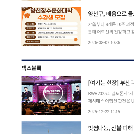
'용인공공디지털도서관' 운
양천구, 배움으로 물
24일부터 9개동 10주 과정 진행어
통해 어르신의 건강하고 
7일 밝혔다. 올해 하반기 제40기 양천장수문화대학은 이달 24일부터 11월 12일까지 신월
2026-08-07 10:36
1~7동, 신정 3‧4동 주민
넥스블록
BWB2025 패널토론서 ‘
제시매스 어댑션 관건은 UX… ‘
비단이 추진 중인 Web3
2025-12-22 14:15
라로 확장될 가능성이 제시
빗썸나눔, 산불 피해