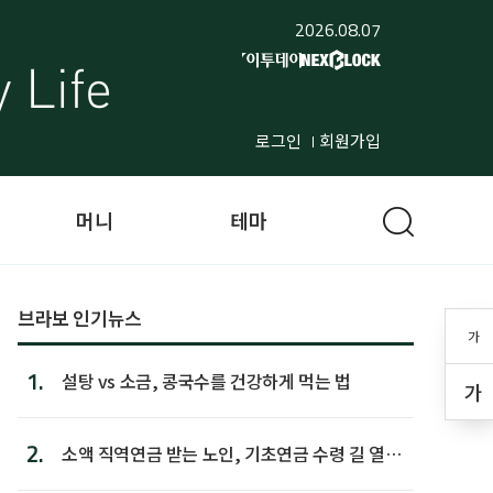
2026.08.07
로그인
회원가입
머니
테마
브라보 인기뉴스
가
1.
설탕 vs 소금, 콩국수를 건강하게 먹는 법
가
2.
소액 직역연금 받는 노인, 기초연금 수령 길 열린
다