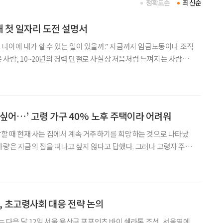
정확도순
최신순
애 첫 일자리 도전 설명서
 나이에 내가 할 수 있는 일이 있을까.” 지금까지 임금노동이나 조직
 사람, 10~20년의 경력 단절로 사실상 처음처럼 느껴지는 사람은
 정보를 찾고 이력서를 쓰는 일부터 출퇴근, 업무 지시, 동료 관계까
한 것은 ‘용기를 내라’는 말보다 부담을 낮춘
 싶어…’ 고령 가구 40% 노후 주택이라 어려워
건강할 때 현재 사는 집에서 계속 거주하기를 희망하는 것으로 나타났
가량은 지금의 집을 떠나고 싶지 않다고 답했다. 그러나 고령자 주거
주택 공급에 무게가 실려 있다. 통합돌봄 시행을 계기로 집수리부터
 돌봄까지 연결하는 주거 지원 체계를 구축해야 한다
 초고령사회 대응 전략 논의
음 달 12일 서울 용산구 포포인츠 바이 쉐라톤 조선, 서울역에