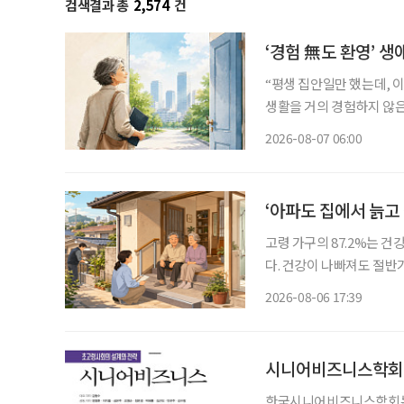
검색결과 총
2,574
건
‘경험 無도 환영’ 생
“평생 집안일만 했는데, 이
생활을 거의 경험하지 않은
같은 문턱 앞에 선다. 채용
2026-08-07 06:00
지 낯설다. 이들에게 필요
‘아파도 집에서 늙고
고령 가구의 87.2%는 
다. 건강이 나빠져도 절반
정책은 시설 입소와 신규 
2026-08-06 17:39
퇴원 후 임시 거처, 방문
시니어비즈니스학회,
한국시니어비즈니스학회는 다