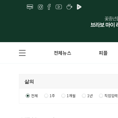
전체뉴스
피플
전체
1주
1개월
1년
직접입력