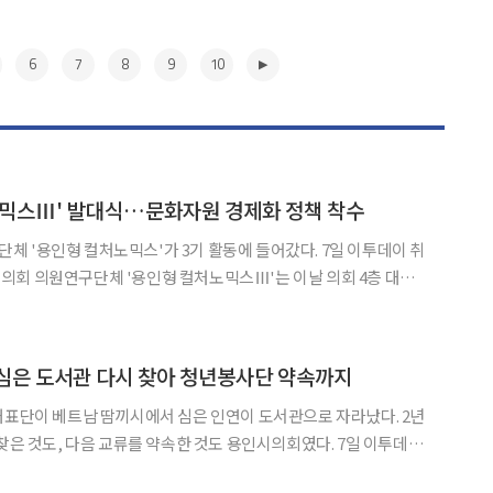
6
7
8
9
10
노믹스Ⅲ' 발대식…문화자원 경제화 정책 착수
인형 컬처노믹스'가 3기 활동에 들어갔다. 7일 이투데이 취
의회 의원연구단체 '용인형 컬처노믹스Ⅲ'는 이날 의회 4층 대회
용인의 문화자원을 지역경제와 시민의 삶으로 연결하기 위한 정책연
선·
▶
 심은 도서관 다시 찾아 청년봉사단 약속까지
대표단이 베트남 땀끼시에서 심은 인연이 도서관으로 자라났다. 2년
 것도, 다음 교류를 약속한 것도 용인시의회였다. 7일 이투데이
시의회는 베트남 다낭시 공식 방문 사흘째인 6일 광푸구를 찾아