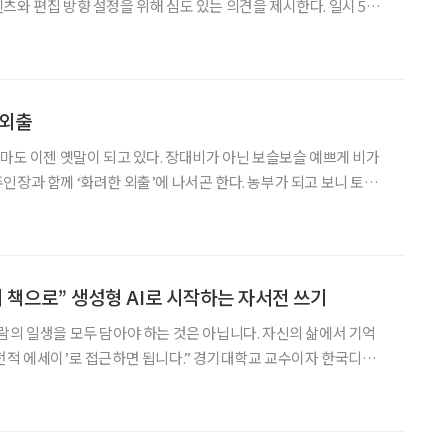
 편집 방향 설정을 위해 심도 있는 의견을 제시한다. 일시 5월
 30분 참석 조성권 이투데이피엔씨 미래설계연구원장, 박영란 강남대
교수, 양진옥 굿네이버스 미래재단 대표, 이
 외출
장마도 이젠 옛말이 되고 있다. 장대비가 아닌 보슬보슬 예쁘게 비가
께 ‘화려한 외출’에 나서곤 한다. 농부가 되고 보니 토요
각은 사라진 대신, ‘비 오는 날=농장에 출근(?)하지 않는 날’이 곧
 나름이다. 기다리던 단비가 내
의 책으로” 생성형 AI로 시작하는 자서전 쓰기
람의 일생을 모두 담아야 하는 것은 아닙니다. 자신의 삶에서 기억
 접근하면 됩니다.” 경기대학교 교수이자 한국디지털
의 설명에 회원들이 고개를 끄덕였다. 옆자리 회원에게 생성형 인
거나 개인 노트북을 펼쳐 강사가 보여주는 과정을 직접 따