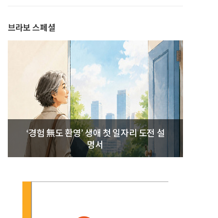
발간
브라보 스페셜
‘경험 無도 환영’ 생애 첫 일자리 도전 설
명서