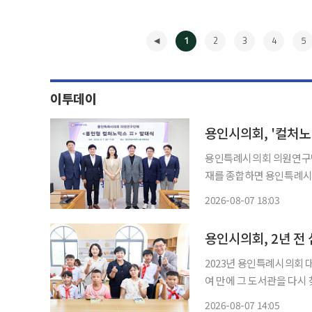
1
2
3
4
5
이투데이
용인시의회, '컬처
용인특례시의회 의원연구단체 '용
재를 종합하면 용인특례시
의실에서 발대식을 열고 
2026-08-07 18:03
구를 본격적으로 시작했다. 발대식에는 박은선 대표를 비롯해 김주환 간사, 안치용·김윤
◀
김한울
용인시의회, 2년 전
2023년 용인특례시의회 
여 만에 그 도서관을 다시 찾은
취재를 종합하면 용인특례
2026-08-07 14:05