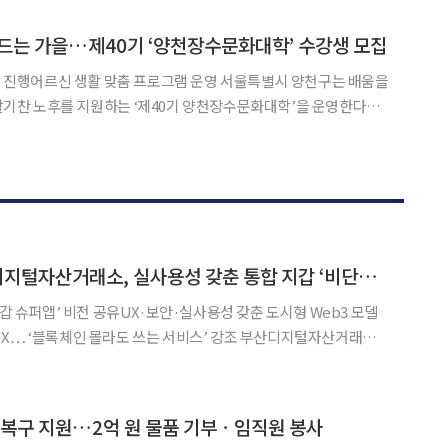
영 현황을 점검하고 2027년 용인시 청년봉사단 파견 방안을
드는 가을…제40기 ‘양천장수문화대학’ 수강생 모집
르신 생활 맞춤 프로그램 운영 서울특별시 양천구는 배움을
활기찬 노후를 지원하는 ‘제40기 양천장수문화대학’을 운영한다고
센터 등 9개 동에서 10주 과정으로 운영된다.
[여기는 현장] 부산디지털자산거래소, 실사용성 갖춘 통합 지갑 ‘비단주머니’ 공개
지갑 슈퍼앱’ 비전 공유UX·보안·실사용성 갖춘 도시형 Web3 모델
블록체인 몰라도 쓰는 서비스’ 강조 부산디지털자산거래소
 지갑 슈퍼앱 ‘비단주머니’가 도시 생활 전반을 아우르는 디지털 인프
됐다. 단순한 가상자산 지갑을 넘어 행정·결제·교통
 복구 지원…2억 원 물품 기부ㆍ임직원 봉사