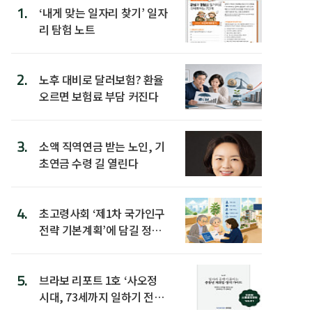
1.
‘내게 맞는 일자리 찾기’ 일자
리 탐험 노트
2.
노후 대비로 달러보험? 환율
오르면 보험료 부담 커진다
3.
소액 직역연금 받는 노인, 기
초연금 수령 길 열린다
4.
초고령사회 ‘제1차 국가인구
전략 기본계획’에 담길 정책
은
5.
브라보 리포트 1호 ‘사오정
시대, 73세까지 일하기 전략’