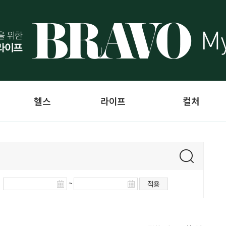
헬스
라이프
컬처
~
적용