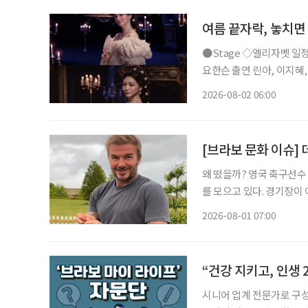
여름 끝자락, 놓치면
●Stage ◇엘리자벳 일정 8월 16일 ~ 11월 15일 장소 블루스퀘어 우리은행홀 연출 로버트
요한슨 출연 린아, 이지혜, 이지
리자벳’은 오스트리아 황후
2026-08-02 06:00
를 향한 갈망, 초월적 존재 ‘
[브라보 문화 이슈] 
왜 떴을까? 영국 축구선수 데이비드 베컴(51)이 최근 인스타그램을 통해 공개한 일상이 화제
를 모으고 있다. 경기장이
는 모습은 이제 그의 SN
2026-08-01 07:00
삶을 꾸려가는 중장년층도 
“건강 지키고, 인생
시니어 업계 전문가로 구성