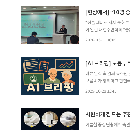
“잠을 제대로 자지 못하는
아 열린 대한수면학회 “좋
질’이 개인의 생활 습관을
2026-03-11 16:09
11일 서울성모병원에서 
[AI 브리핑] 노동부
바쁜 일상 속 알짜 뉴스만
보를 AI가 정리하고 편집국 기자가 검수
협의 미흡”… 정년연장특
2025-10-28 13:45
대해 “노사 협의가 부족했
시원하게 잠드는 추천
여름철 중장년층에게 숙면은