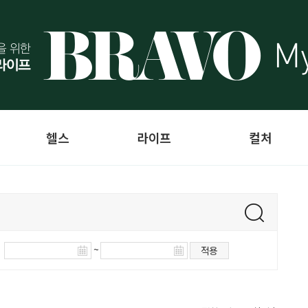
헬스
라이프
컬처
~
적용