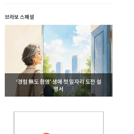
발간
브라보 스페셜
‘경험 無도 환영’ 생애 첫 일자리 도전 설
명서