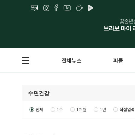
전체뉴스
피플
전체
1주
1개월
1년
직접입력