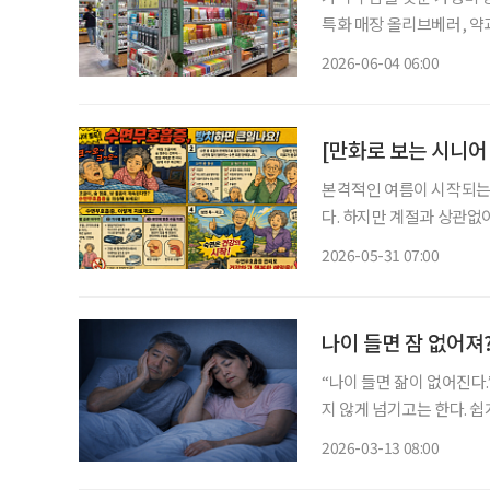
특화 매장 올리브베러, 
형 약국, 간편한 검사와 
2026-06-04 06:00
이 약국 안팎으로 넓어지고
[만화로 보는 시니어
본격적인 여름이 시작되는
다. 하지만 계절과 상관없
볼 필요가 있습니다. 특히 심한 코골이와 만성 피로, 낮 동안 참기 어려운 졸음이 함께 나타난
2026-05-31 07:00
다면 ‘수면무호흡증’을 의
나이 들면 잠 없어져
“나이 들면 잚이 없어진다
지 않게 넘기고는 한다. 
나는 경우도 많다. 나이가
2026-03-13 08:00
가벼운 