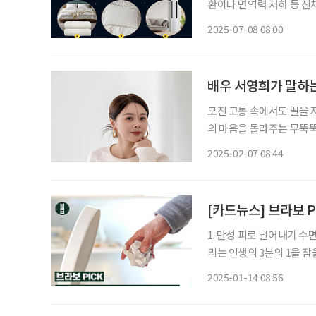
환이나 면역력 저하 등 신체
해 잠 못 이루는 밤이 늘
2025-07-08 08:00
아이템을 
배우 서영희가 말하는
모진 고통 속에서도 딸을 
의 마음을 몰라주는 무뚝뚝
지만, 실제 서영희의 성격
2025-02-07 08:44
[카드뉴스] 브라보 P
1. 만성 피로 덜어내기 
리는 인생의 3분의 1을 잠
잘 지낼 수 있게 보듬는 
2025-01-14 08:56
표도 있다. 2. 주변