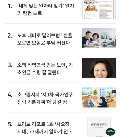
1.
‘내게 맞는 일자리 찾기’ 일자
리 탐험 노트
2.
노후 대비로 달러보험? 환율
오르면 보험료 부담 커진다
3.
소액 직역연금 받는 노인, 기
초연금 수령 길 열린다
4.
초고령사회 ‘제1차 국가인구
전략 기본계획’에 담길 정책
은
5.
브라보 리포트 1호 ‘사오정
시대, 73세까지 일하기 전략’