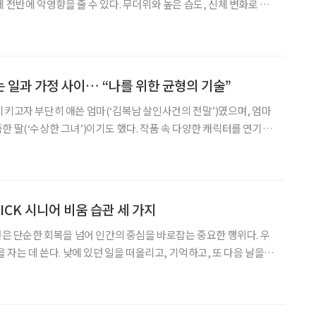
 전반에 악영향을 줄 수 있다. 무더위와 높은 습도, 신체 변화로 인
어나는 여름, 무덥고 끈적이는 여름밤을 쾌적하게 만들어줄 15가지
소개한다. 1. 신체 이완 루틴 더하기, LG ‘힐링미 오브제
 일과 가정 사이… “나를 위한 균형의 기술”
지키고자 부단히 애쓴 엄마(‘김복남 살인사건의 전말’)였으며, 엄마
한 딸(‘수상한 그녀’)이기도 했다. 작품 속 다양한 캐릭터를 연기했
과 맞닿아 있진 않았다. 스트레스를 잘 받지 않는 무던한 성격을 지
닌 그는 스스로를 행복한 이기주의자라고 말한다. 작품 활동을 꾸준히
ICK 시니어 비움 습관 세 가지
수면은 단순한 회복을 넘어 인간의 중심을 바로잡는 중요한 행위다. 우
을 자는 데 쓴다. 낮에 있던 일을 떠올리고, 기억하고, 또 다음 날을
시간이다. 수면 건강에 힘쓰면 인지기능에 긍정적 영향을 미친다는 발
 정리 정돈하기 언젠가 사용