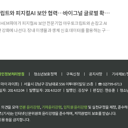
와 국내 소비재 기업의 진출 전략을 제시했다. 중국은 미국에 이어 K-소비재의 두
HEM파마, 아우토크립트와 피지컬AI 보안 협력…바이그널 글로벌 확장 속도
HEM파마가 피지컬AI 보안 전문기업 아우토크립트와 손잡고 AI
 강화에 나선다. 장내 미생물과 생체 신호 데이터를 활용하는 구독
NAL)’의 글로벌 사업 확대를 앞두고 설계 단계부터 보안 체계를 내
다는 전략이다. HEM파마는 아우토크립트와 ‘빅데이터 기반 피지컬 AI 플랫
개인정보처리방침
ㅣ
청소년보호정책
ㅣ
구독신청
ㅣ
공지사항
ㅣ
기사제보/
이 라이프) ㅣ 서울시 강남구 강남대로 556 이투데이빌딩 15층 ㅣ ☎ 02)799-6713
 : 2014.02.04 ㅣ 발행일자 : 2014.02.07 ㅣ 발행인 : 김상우 ㅣ 편집인 : 한승훈 ㅣ
 의견을 모아
언론 윤리강령
,
기자윤리강령
,
임직원 윤리강령
및 실천규정을 제정, 준수하
츠(기사)는 인터넷신문위원회 윤리강령을 준수하며, 저작권법의 보호를 받습니다.
 이용 등을 금지합니다.