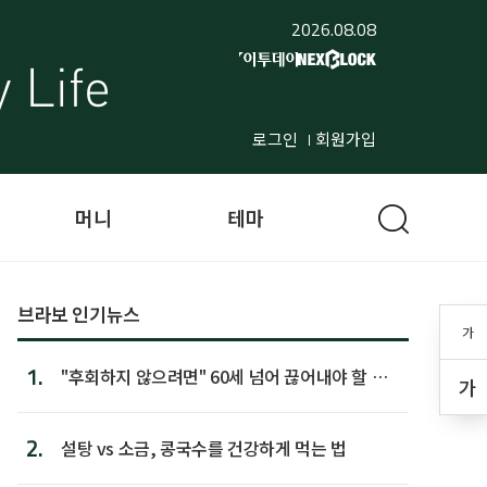
2026.08.08
로그인
회원가입
머니
테마
브라보 인기뉴스
가
1.
"후회하지 않으려면" 60세 넘어 끊어내야 할 사
가
람 1위
2.
설탕 vs 소금, 콩국수를 건강하게 먹는 법