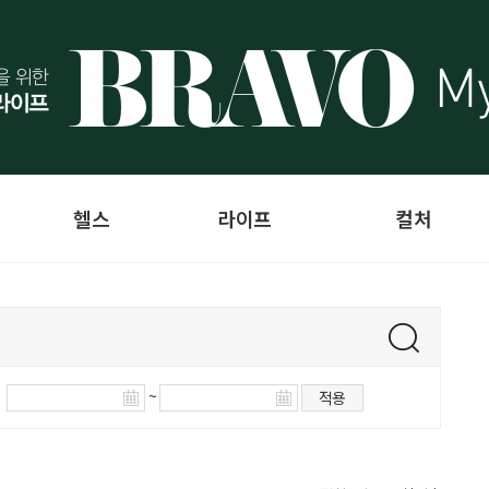
헬스
라이프
컬처
~
적용