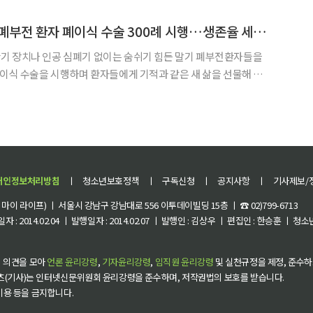
차 없었다. 객차에 겨우 몸을 우겨 넣어 출근하고 나니 하루에
서울아산병원, 말기 폐부전 환자 폐이식 수술 300례 시행…생존율 세계 최고
기 장치나 인공 심폐기 없이는 숨쉬기 힘든 말기 폐부전환자들을
폐이식 수술을 시행하며 환자들에게 기적과 같은 새 삶을 선물해 왔
 한 모 씨(남, 64세)에게 지난달 21일 뇌사자의 폐를 성공
개인정보처리방침
ㅣ
청소년보호정책
ㅣ
구독신청
ㅣ
공지사항
ㅣ
기사제보/
이 라이프) ㅣ 서울시 강남구 강남대로 556 이투데이빌딩 15층 ㅣ ☎ 02)799-6713
 : 2014.02.04 ㅣ 발행일자 : 2014.02.07 ㅣ 발행인 : 김상우 ㅣ 편집인 : 한승훈 ㅣ
 의견을 모아
언론 윤리강령
,
기자윤리강령
,
임직원 윤리강령
및 실천규정을 제정, 준수하
츠(기사)는 인터넷신문위원회 윤리강령을 준수하며, 저작권법의 보호를 받습니다.
 이용 등을 금지합니다.