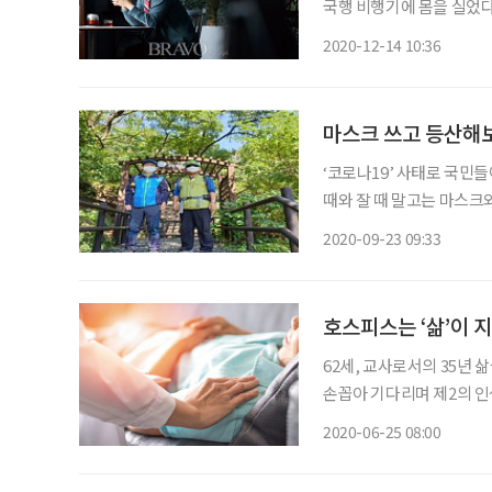
국행 비행기에 몸을 실었다
리 고시촌에서 김밥 한 줄로
2020-12-14 10:36
수행처럼 글을 닦자 이윽고
마스크 쓰고 등산해
‘코로나19’ 사태로 국민들
때와 잘 때 말고는 마스크
었다. 한강 둔치에 나가 
2020-09-23 09:33
거리두기를 제대로 지키지
호스피스는 ‘삶’이 
62세, 교사로서의 35년
손꼽아 기다리며 제2의 인
토악질 끝에 찾은 응급실에
2020-06-25 08:00
최선을 다했습니다. 그런데