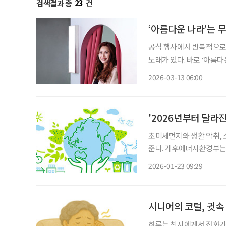
검색결과 총
23
건
‘아름다운 나라’는 
공식 행사에서 반복적으로
노래가 있다. 바로 ‘아름다운 나라’다. 이 노래를 부른 가수 신문희
을 좋아하지도, 그렇다고 
2026-03-13 06:00
지칭하는 것이 아니다”라고
'2026년부터 달라
초미세먼지와 생활 악취, 
준다. 기후에너지환경부는 2026년을 기점으로 노인 등 민감계층을 고려한 대기환경 관리 체
계를 본격 강화한다고 밝히
2026-01-23 09:29
시니어의 코털, 귓속 
하루는 친지에게서 전화가 