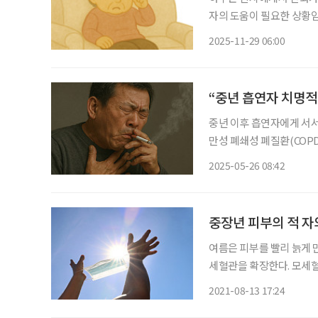
자의 도움이 필요한 상황임
었다고 했습니다. 열이 있냐고 묻자, 약 30분 전부터 체온이 오르더니 조금 전부터는 한기를
2025-11-29 06:00
느낀다는 대답이 돌아왔습니
“중년 흡연자 치명적
중년 이후 흡연자에게 서서
만성 폐쇄성 폐질환(COP
늦은 증상 발현으로 인해 
2025-05-26 08:42
중장년 피부의 적 자
여름은 피부를 빨리 늙게 
세혈관을 확장한다. 모세
어지고 주름이 늘어나게 된
2021-08-13 17:24
을 방해하고 단백질 분해 