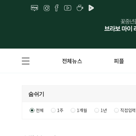
전체뉴스
피플
전체
1주
1개월
1년
직접입력