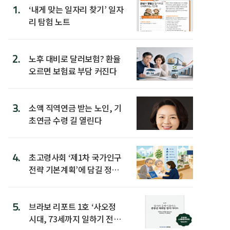
1.
‘내게 맞는 일자리 찾기’ 일자
리 탐험 노트
2.
노후 대비로 달러보험? 환율
오르면 보험료 부담 커진다
3.
소액 직역연금 받는 노인, 기
초연금 수령 길 열린다
4.
초고령사회 ‘제1차 국가인구
전략 기본계획’에 담길 정책
은
5.
브라보 리포트 1호 ‘사오정
시대, 73세까지 일하기 전략’