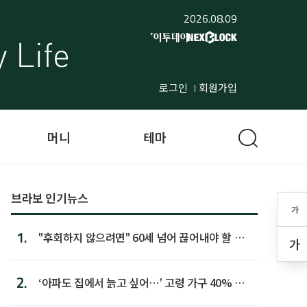
2026.08.09
로그인
회원가입
머니
테마
브라보 인기뉴스
가
1.
"후회하지 않으려면" 60세 넘어 끊어내야 할 사
가
람 1위
2.
‘아파도 집에서 늙고 싶어…’ 고령 가구 40% 노
후 주택이라 어...