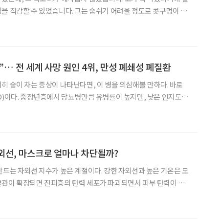
을 직감할 수 있었습니다. 그는 숨쉬기 어려울 정도로 콧구멍이 부
다. 곧바로 얼굴 사진을 보내달라고 했습니다. 그
”… 전 세계 사망 원인 4위, 만성 폐쇄성 폐질환
히 숨이 차는 증상이 나타난다면, 이 병을 의심해볼 만하다. 바로
D)이다. 중장년층에서 당뇨병만큼 유병률이 높지만, 낮은 인지도와
적절한 치료 시기를 놓치는 경우가 많은 질환이다. COPD에 대한 궁
금증을 정치영 대구가톨릭대학교병원 호흡기내과 교수와 함께 풀어봤다. C
외선, 마스크로 얼마나 차단될까?
만드는 자외선 지수가 높은 계절이다. 강한 자외선과 높은 기온은 모
혈관이 확장되면 진피층의 탄력 세포가 파괴되면서 피부 탄력이 떨
다. 또 자외선은 진피층의 약 90% 이상을 차지하는 콜라겐의 합성
효소의 합성을 촉진해 노화를 가속한다. 이미 생성된 주름은 개