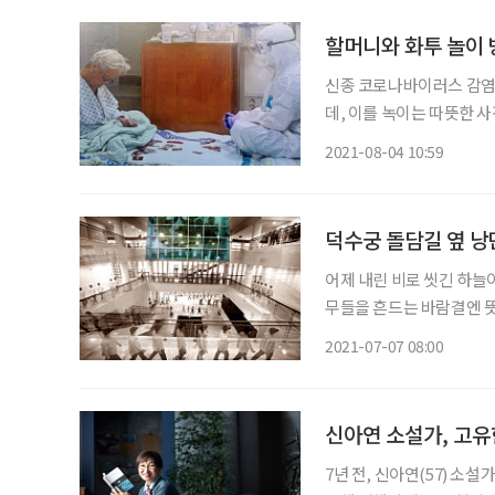
할머니와 화투 놀이 
신종 코로나바이러스 감염증
데, 이를 녹이는 따뜻한 사
하는 간호사 사진이다. 3일 대한간호협회에 따르면 화제의 주인공은 삼육서울병원 이수련
2021-08-04 10:59
(29) 간호사로 사진은 해
덕수궁 돌담길 옆 낭
어제 내린 비로 씻긴 하늘
무들을 흔드는 바람결엔 뜻
립미술관 서소문본관을 찾
2021-07-07 08:00
지야 아니지만 싱그러워 삼
신아연 소설가, 고유
7년 전, 신아연(57) 소