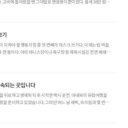
. 고국에 돌아왔을 땐 그야말로 맨몸뚱이뿐이었다. 월세 36만 원짜
 하루를 때우며, 그녀가 허비 없이 할 수 있는 건 오직 글쓰기였다.
 ‘내 인생’을 찾고 싶다는 무의식이 샘솟았고 흐
보기
이 지켜야 할 행동지침 중 첫 번째가 마스크 쓰기다. 이제는 밥 먹을
와 한 몸이다. 야외 테니스장이나 축구장 등 체육시설은 전면 폐쇄되
보면 답답함을 피해 나온 시민들이 모여서 음식을 먹고 마스크 쓰기와
 않아 단속의 호루라기 소리가 여기저기서 들려온다.
지속되는 곳입니다
 삶을 뒤로하고 명예퇴직 후 시작한 택시 운전. 아내와의 유럽여행을
생을 준비하고 있었습니다. 그러던 어느 날 새벽, 속쓰림과 몇 번의
서 시작된 투병생활. 췌장암 진단을 받은 후 2년간 사투를 벌이며
 지난주부터 갑자기 배의 통증이 심해졌습니다. 오늘