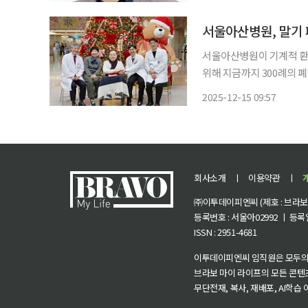
하철로 몰려 발 디딜 틈조
서울아산병원이 기계적 환
위해 지금까지 300례의 
다고 15일 밝혔다. 서울아산병원 장기이식센터 폐이식팀은 간질성 폐질환으로 인해 폐가 딱
2025-12-15 09:57
딱해져 호흡에 어려움을 겪던
회사소개
ㅣ
이용약관
ㅣ
㈜이투데이피엔씨 (제호 : 브라보 마
등록번호 : 서울아02992 ㅣ 등록일자
ISSN : 2951-4681
이투데이피엔씨 임직원은 모두의
브라보 마이 라이프의 모든 콘텐
무단전재, 복사, 재배포, AI학습