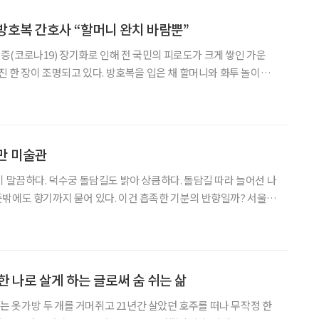
방호복 간호사 “할머니 완치 바람뿐”
(코로나19) 장기화로 인해 전 국민의 피로도가 크게 쌓인 가운
진 한 장이 조명되고 있다. 방호복을 입은 채 할머니와 화투 놀이를
당 병원의 음압 병상에서 촬영됐다. 이 사진은 올해
만 미술관
이 말끔하다. 덕수궁 돌담길도 밝아 상큼하다. 돌담길 따라 늘어선 나
밖에도 향기까지 묻어 있다. 이건 흡족한 기분의 반향일까? 서울시
아가는 길목에서 느껴지는 서울이 모처럼 유쾌하다. 고적한 정취까
삼한 운치를 맛본다. 미술관은 돌담길 모퉁이에 있다. 기분
한 나로 살게 하는 글로써 숨 쉬는 삶
설가는 옷가방 두 개를 거머쥐고 21년간 살았던 호주를 떠나 무작정 한