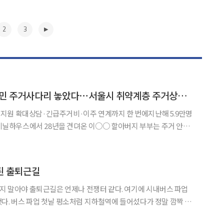
2
3
비닐하우스·쪽방 주민 주거사다리 놓았다⋯서울시 취약계층 주거상향 5년 새 11배
지원 확대상담·긴급주거비·이주 연계까지 한 번에지난해 5.9만명
택 물색부터 이주 지원까지 전 과정을 함께한 끝에 번듯한 집으로
 하나 없는 두 평 남짓한 고시원에서 지내던 최○○ 씨는 센
▶
 된 출퇴근길
다. 여기에 시내버스 파업
다. 버스 파업 첫날 평소처럼 지하철역에 들어섰다가 정말 깜짝 놀
지하철 안은 항상 콩나물시루인데 버스를 이용하던 승객들이 죄다 지