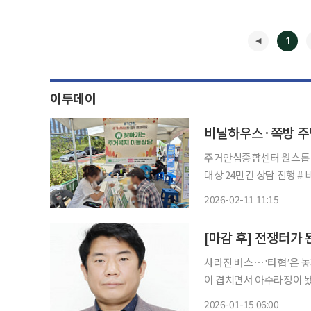
1
이투데이
주거안심종합센터 원스톱 
대상 24만건 상담 진행 # 비닐하우스에서 28년을 견뎌온 이○○ 할아버지 부부는 주거 안심
종합센터 주거상담소의 주
2026-02-11 11:15
보금자리를 옮겼다.# 창문
◀
[마감 후] 전쟁터가
사라진 버스⋯ ‘타협’은 놓지 말아야 출퇴근길은 언제나 전쟁터 같
이 겹치면서 아수라장이 됐
랐다. 안 그래도 출근길 
2026-01-15 06:00