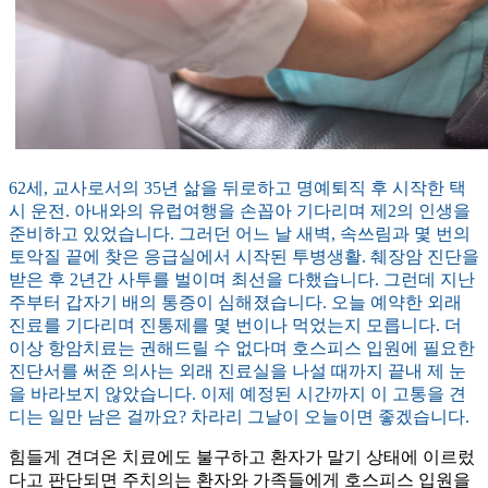
62세, 교사로서의 35년 삶을 뒤로하고 명예퇴직 후 시작한 택
시 운전. 아내와의 유럽여행을 손꼽아 기다리며 제2의 인생을
준비하고 있었습니다. 그러던 어느 날 새벽, 속쓰림과 몇 번의
토악질 끝에 찾은 응급실에서 시작된 투병생활. 췌장암 진단을
받은 후 2년간 사투를 벌이며 최선을 다했습니다. 그런데 지난
주부터 갑자기 배의 통증이 심해졌습니다. 오늘 예약한 외래
진료를 기다리며 진통제를 몇 번이나 먹었는지 모릅니다. 더
이상 항암치료는 권해드릴 수 없다며 호스피스 입원에 필요한
진단서를 써준 의사는 외래 진료실을 나설 때까지 끝내 제 눈
을 바라보지 않았습니다. 이제 예정된 시간까지 이 고통을 견
디는 일만 남은 걸까요? 차라리 그날이 오늘이면 좋겠습니다.
힘들게 견뎌온 치료에도 불구하고 환자가 말기 상태에 이르렀
다고 판단되면 주치의는 환자와 가족들에게 호스피스 입원을