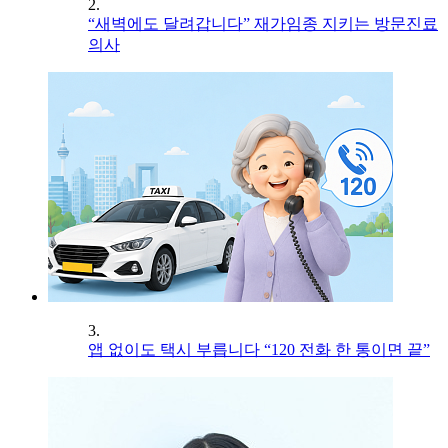
2.
“새벽에도 달려갑니다” 재가임종 지키는 방문진료
의사
3.
앱 없이도 택시 부릅니다 “120 전화 한 통이면 끝”