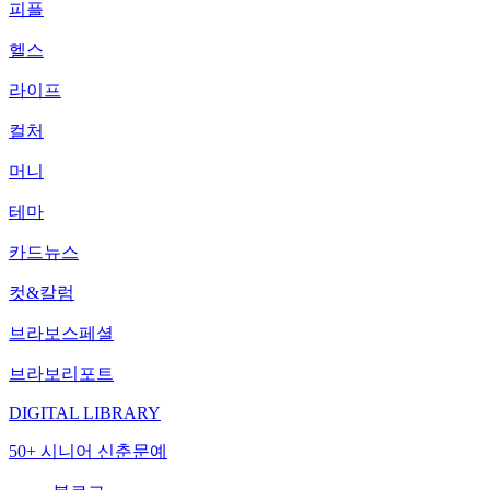
피플
헬스
라이프
컬처
머니
테마
카드뉴스
컷&칼럼
브라보스페셜
브라보리포트
DIGITAL LIBRARY
50+ 시니어 신춘문예