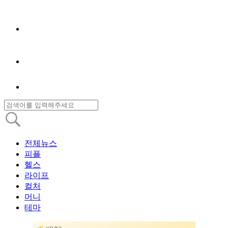
전체뉴스
피플
헬스
라이프
컬처
머니
테마