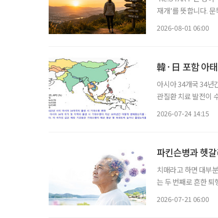
재개’를 뜻합니다. 문
다. 보통 새해 계획은 1월에 많이 세우죠. 하지만 삶을 다시 정렬하기 좋은 시기가 언제일까 고
2026-08-01 06:00
민해보니, 한 해의 중
韓·日 포함 아태 
아시아 34개국 34년간
관질환 치료 발전이 
관리 중요 한국과 일본이 포함된 아시아·태평양 고소득 지역의 기대수명이 아시아 최고 수준
2026-07-24 14:15
파킨슨병과 헷갈
치매라고 하면 대부분
는 두 번째로 흔한 퇴
우드 배우 로빈 윌리엄
2026-07-21 06:00
날’을 맞아 루이소체