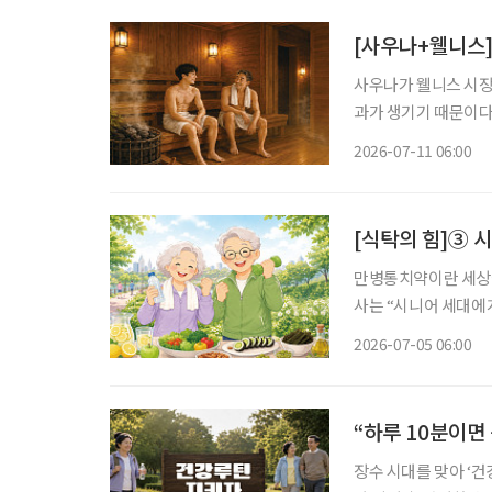
[사우나+웰니스]
사우나가 웰니스 시장
과가 생기기 때문이다
땀이 난다. 몸은 체온
2026-07-11 06:00
돌아간다. 이를 반복하
[식탁의 힘]③ 
만병통치약이란 세상에
사는 “시니어 세대에
질을 결정짓는 핵심 동력”이라고 강조했다. 나이
2026-07-05 06:00
에 우리 몸은 다양한
“하루 10분이면
장수 시대를 맞아 ‘건