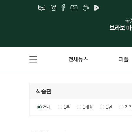
전체뉴스
피플
전체
1주
1개월
1년
직