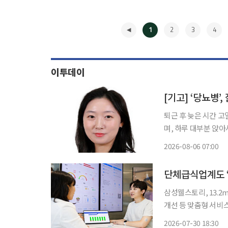
1
2
3
4
이투데이
[기고] ‘당뇨병’
퇴근 후 늦은 시간 
며, 하루 대부분 앉아
당뇨병학회가 발표한 ‘
2026-08-06 07:00
앓고 있으며, 21.8
◀
삼성웰스토리, 13.2
개선 등 맞춤형 서비스기
업계가 식사 제공을 
2026-07-30 18:30