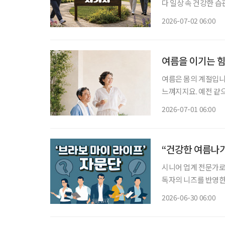
다 일상 속 건강한 
균형 잡힌 식사와 규칙적인 운동, 
2026-07-02 06:00
식 PD(본지 5월호 
여름을 이기는 힘
여름은 몸의 계절입니
느껴지지요. 예전 같
며, 다리 힘이 빠지게
2026-07-01 06:00
은 신호들이 쌓이며 
“건강한 여름나기
시니어 업계 전문가로 구
독자의 니즈를 반영한 콘
28일 오전 9시~10시 30분 참석 조성권 이투데이피엔씨 미래
2026-06-30 06:00
교 시니어비즈니스학과