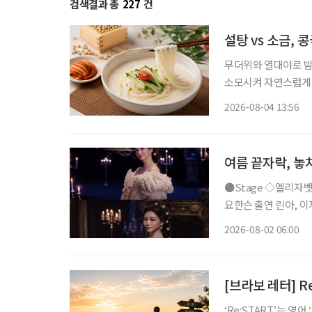
검색결과 총
227
건
설탕 vs 소금,
무더위와 열대야로 밤
소모시켜 자연스럽게 보양식을 찾게 만든다.
르지만, 시원하고 고소
2026-08-04 13:56
단순히 더위를 식히는
여름 끝자락, 놓
●Stage ◇엘리자벳 일정 8월 16일 ~ 11월 15일 장소 블루스퀘어 우리은행홀 연출 로버트
요한슨 출연 린아, 이지혜
리자벳’은 오스트리아
2026-08-02 06:00
를 향한 갈망, 초월적 존
[브라보 레터] Re
‘Re:START’는 영