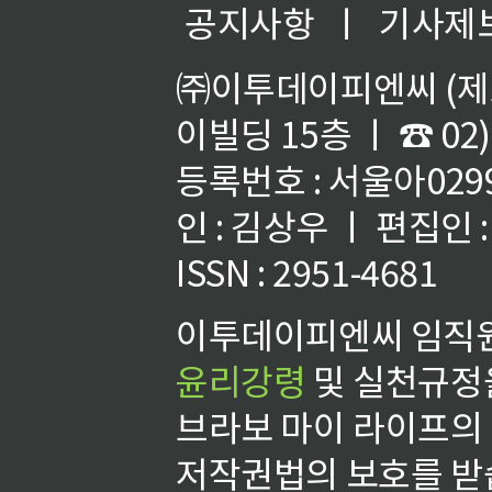
공지사항
ㅣ
기사제
㈜이투데이피엔씨 (제호
이빌딩 15층 ㅣ ☎ 02)
등록번호 : 서울아02992
인 : 김상우 ㅣ 편집인
ISSN : 2951-4681
이투데이피엔씨 임직원
윤리강령
및 실천규정을
브라보 마이 라이프의
저작권법의 보호를 받