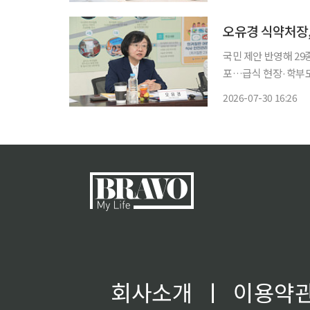
식사 기록과 혈당·운
오유경 식약처장,
국민 제안 반영해 2
포…급식 현장·학부모 부담 완화 기대 식품의약품
'희귀질환 어린이 
2026-07-30 16:26
단체와 급식 관련 기
다.
회사소개
ㅣ
이용약