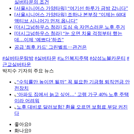
실버타운의 조건
[서울시니어스 가양타워] “여기선 하루가 금방 갑니다”
[서울시니어스 가양타워] 조하나 본부장 “이제는 60대
액티브 시니어가 먼저 옵니다”
[더시그넘하우스 청라] 도심 속 자연스러운 노후 주거
[더시그넘하우스 청라] “눈 오면 치울 걱정부터 했는
데…이제 ‘예쁘다’하죠”
공급 '최후 카드' 그린벨트⋯관건은
#실버타운탐방
#실버타운
#노인복지주택
#삼성노블카운티
#
근교실버타운
박지수 기자의 주요 뉴스
⌞
“수익률만 높이면 될까” 꼭 필요한 기금형 퇴직연금 안
전장치
⌞
‘아파도 집에서 늙고 싶어…’ 고령 가구 40% 노후 주택
이라 어려워
⌞
노후 대비로 달러보험? 환율 오르면 보험료 부담 커진
다
좋아요
0
화나요
0