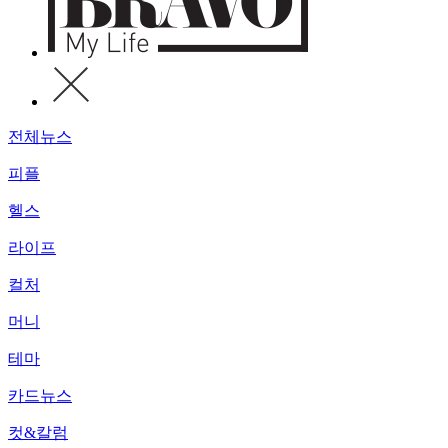
전체뉴스
피플
헬스
라이프
컬처
머니
테마
카드뉴스
컷&칼럼