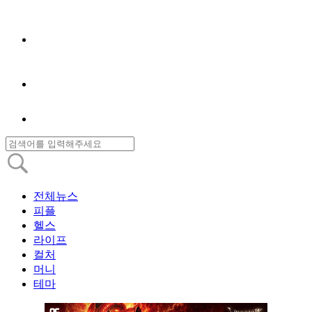
전체뉴스
피플
헬스
라이프
컬처
머니
테마