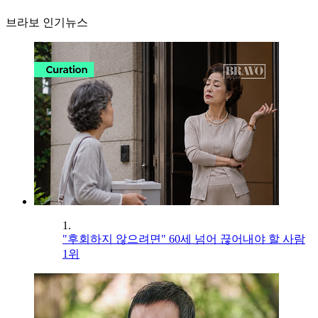
브라보 인기뉴스
1.
"후회하지 않으려면" 60세 넘어 끊어내야 할 사람
1위