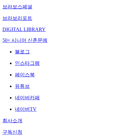
브라보스페셜
브라보리포트
DIGITAL LIBRARY
50+ 시니어 신춘문예
블로그
인스타그램
페이스북
유튜브
네이버카페
네이버TV
회사소개
구독신청