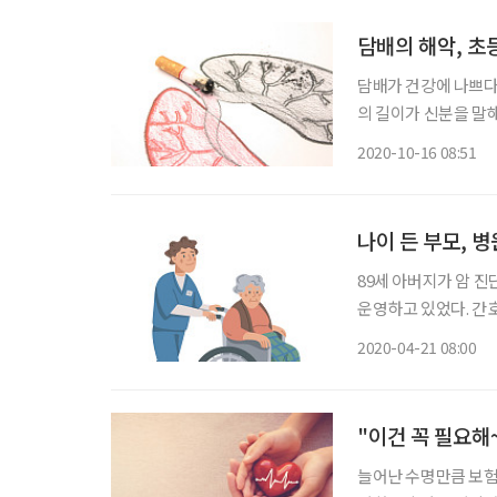
담배의 해악, 초
담배가 건강에 나쁘다
의 길이가 신분을 말
웠다. *하룻강아지 범 
2020-10-16 08:51
담배의 해악이 대부분
나이 든 부모, 
89세 아버지가 암 
운영하고 있었다. 간
본 관리부터 치료에 필요
2020-04-21 08:00
를 간병할 수 없는 
은 그
"이건 꼭 필요해
늘어난 수명만큼 보험