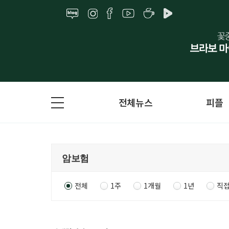
전체뉴스
피플
전체
1주
1개월
1년
직