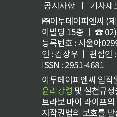
공지사항
ㅣ
기사제
㈜이투데이피엔씨 (제호
이빌딩 15층 ㅣ ☎ 02)
등록번호 : 서울아02992
인 : 김상우 ㅣ 편집인
ISSN : 2951-4681
이투데이피엔씨 임직원
윤리강령
및 실천규정을
브라보 마이 라이프의
저작권법의 보호를 받