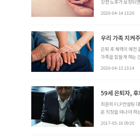
강한 노후가 보장되면
이 ‘꼭’ 필요한 이유다. 
2020-04-14 13:20
큼 다가오면서 보험의
우리 가족 지켜주
은퇴 후 체력이 예전
가족을 힘들게 하는 건
바로 ‘보험’이다. 기대수명은 길어졌지만, 건강수명은 짧아졌다. 통계청에 따르면, 한국인의
2020-04-13 13:14
기대수명은 2012년 8
59세 은퇴자, 
최문희 FLP컨설팅 대
온 직장을 떠나야 하
배어버린 직장인의 삶
2017-05-16 09:20
년의 삶은 퇴직 이후를