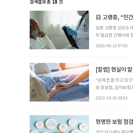
검색결과 총
18
건
日 고령층, “민
일본 고령층 상당수가
뒤 필요한 간병비와 
병원비와 입원비 보장
2026-06-12 07:00
[칼럼] 현실이 
“손에 돈을 쥐고 있으면 
로 암보험, 실비보험 
형병원에서 항암치료를
2023-10-26 09:53
라고 했는데 모녀는 도
현명한 보험 점검
가입 당시에는 필요했