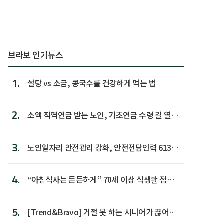
브라보 인기뉴스
1.
설탕 vs 소금, 콩국수를 건강하게 먹는 법
2.
소액 직역연금 받는 노인, 기초연금 수령 길 열린
다
3.
노인일자리 안전관리 강화, 안전전담인력 613명
첫 배치
4.
“아침식사는 든든하게” 70세 이상 식생활 점수
가장 높아
5.
[Trend&Bravo] 거절 못 하는 시니어가 끊어야