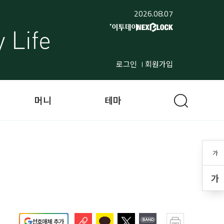
2026.08.07
로그인
회원가입
머니
테마
가
가
선호매체 추가