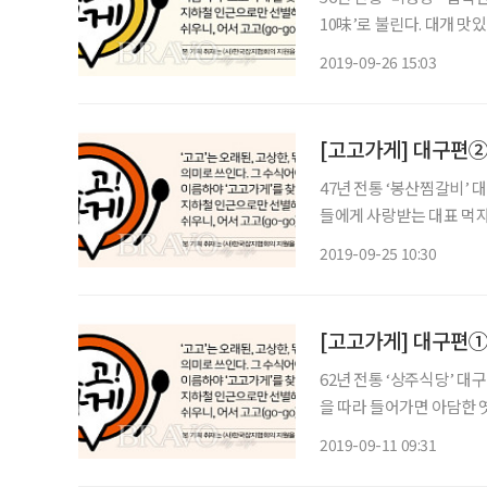
10味’로 불린다. 대개 맛
만두는 그 반대라고 보면 된
2019-09-26 15:03
부분이다. 무슨 맛으로 먹
[고고가게] 대구편②
47년 전통 ‘봉산찜갈비’ 대구광역시청 인근 ‘동인동 찜갈비골목’은 지역민을 비롯한 관광객
들에게 사랑받는 대표 먹자
비’를 맛볼 수 있다. 그중
2019-09-25 10:30
노동자들의 끼니를 해결해
[고고가게] 대구편① 
62년 전통 ‘상주식당’ 대구의 명동이라 불리는 중앙로역 인근, 화려한 빌딩 사이 좁다란 골목
을 따라 들어가면 아담한 옛
연, 영업기간 3월 1일~1
2019-09-11 09:31
상주식당을 운영하고 있는 