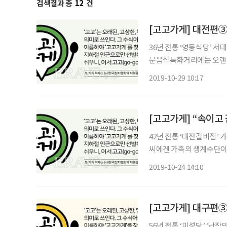
검색결과 총
12
건
[고고가게] 대전편③ 
36년 전통 ‘영동식당’ 서대전네거리역 인근, ‘맛동네길’이라 불리는 계백로와 계룡로 사이 전
문음식특화거리에는 오랜 
비롯한 염소전골, 토끼탕 
2019-10-29 10:17
식점’, ‘3대·30년 전통업
[고고가게] “속이고
42년 전통 ‘대전갈비집’ 가족 외식 단골 메뉴인 돼지갈비가 ‘대전갈비집’ 주인장 이점순(63)
씨에겐 가족의 생계수단이었
연탄불 두 개를 놓고 시작
2019-10-24 14:10
낄 법도 한데 주인장은 오
[고고가게] 대구편③ 
56년 전통 ‘미성당’ ‘납작만두’는 동인동찜갈비, 무침회, 복어불고기 등과 함께 이른바 ‘대구