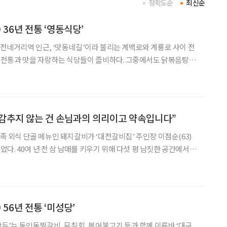
정확도순
최신순
36년 전통 ‘영동식당’
전통과 맛을 자랑하는 식당들이 즐비하다. 그중에서도 닭볶음탕을
등 몸보신 메뉴로 사랑받는 ‘영동식당’은 대전광역시 인증 ‘모범음
소’ 등의 타이틀로 믿음을 더하는 곳이다. 맛
 감추지 않는 건 손님과의 의리이고 약속입니다”
다. 40여 년 전 삼 남매를 키우기 위해 다섯 평 남짓한 공간에서
했던 가게는 어느덧 200석이 넘는 규모에 이르렀다. 격세지감을 느
히려 별다를 것이 없고, 세월도 얼마 지
56년 전통 ‘미성당’