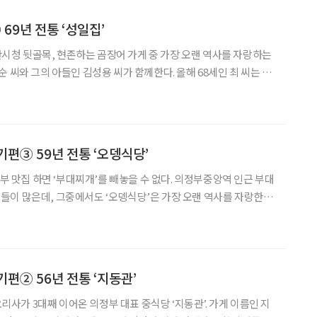
69년 전통 ‘성일집’
 씨와 그의 아들인 김성용 씨가 함께한다. 올해 68세인 최 씨는 여
곰장어 손질에 온 정성을 기울인다. 흔히 안주로 먹는 손가락 굵기의
다. 주먹으로 한껏 움켜쥐어야 할 정도
기편③ 59년 전통 ‘오뎅식당’
이 많은데, 그중에서도 ‘오뎅식당’은 가장 오랜 역사를 자랑한다.
허기숙 씨는 어떻게 처음 부대찌개를 만들게 됐을까? 그의 손자이자 현
가 부대찌개의 탄생 비화를 들려준다.
기편② 56년 전통 ‘지동관’