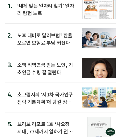
1.
‘내게 맞는 일자리 찾기’ 일자
리 탐험 노트
2.
노후 대비로 달러보험? 환율
오르면 보험료 부담 커진다
3.
소액 직역연금 받는 노인, 기
초연금 수령 길 열린다
4.
초고령사회 ‘제1차 국가인구
전략 기본계획’에 담길 정책
은
5.
브라보 리포트 1호 ‘사오정
시대, 73세까지 일하기 전략’