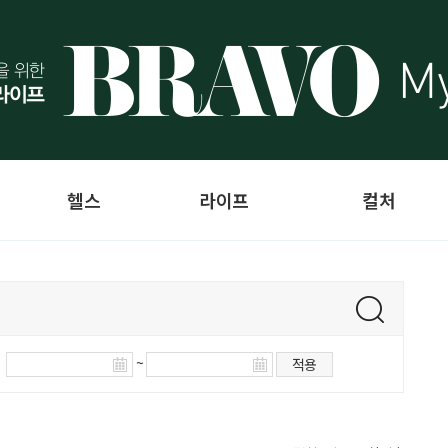
헬스
라이프
컬처
~
적용