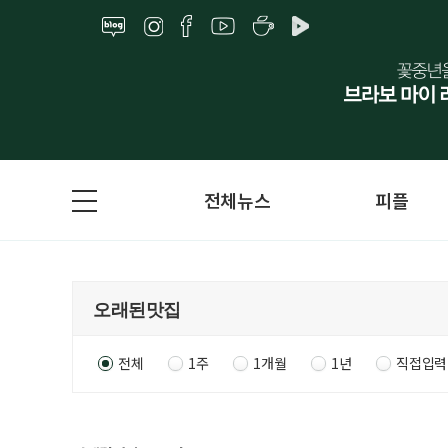
전체뉴스
피플
전체
1주
1개월
1년
직접입력