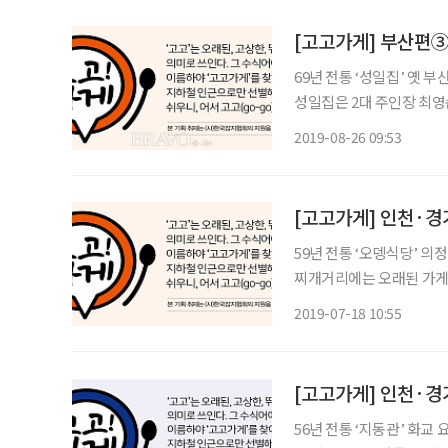
[고고가게] 부산편③ 
69년 전통 ‘성일집’ 옛 부산시청 뒷골목, 현존하는 곰장어 가게 중 가장 오랜 역사를 자랑하는
성일집은 2대 주인장 최영순
전히 하루 꼬박 4시간씩 
2019-08-26 09:53
곰장어를 생각하면 오산이
[고고가게] 인천·경
59년 전통 ‘오뎅식당’ 의정부 맛집 하면 ‘부대찌개’를 빼놓을 수 없다. 의정부중앙역 인근 부대
찌개거리에는 오래된 가게들
50여 년 전, 창업주인 
2019-07-18 10:55
주인장인 김민우(37) 씨
[고고가게] 인천·경
56년 전통 ‘지동관’ 화교 요리사가 3대째 이어온 의정부 대표 중식당 ‘지동관’. 가게 이름인 지