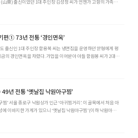
둥(山東) 출신이었던 1대 주인장 김성정 씨가 언젠가 고향의 가족을
전쟁 당시 참전용사로 활약하며
장을 받기도 했다. 이후 사람들은
기편① 73년 전통 ‘경인면옥’
금의 경인면옥을 차렸다. 가업을 이어받아 아들 함원봉 씨가 2대
 이어 손주인 함종욱(50) 씨가 3대 주인장이 되어, 현재에 이르렀
다 경인면옥이 훨씬 먼저 세상에 나온 셈이다
 49년 전통 ‘옛날집 낙원아구찜’
구찜’ 서울 종로구 낙원상가 인근 ‘아귀찜거리’. 이 골목에서 처음 아
성에 이바지한 가게가 있으니 ‘옛날집 낙원아구찜’(이하 낙원아구
도나도 ‘원조’, ‘전통’이라는 말을 쓰는 통에 간판에 아예 ‘처음집’이
놨다. 과하지 않게 매콤하면서도 깊은 맛이 살아 있는