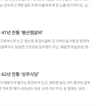
있는 만두라고 하면 얇은 피에 두툼하게 꽉 찬 소를 생각하지만, 납작
다. 그 이름처럼 납작하게 생긴 것은 물론이고, 속은 적고 피가 대
나 싶겠지만, 평양냉면의 매력처럼 삼삼
 47년 전통 ‘봉산찜갈비’
골목이다. 달달한 간장양념 갈비찜이 아닌, 매콤한 마늘양념 ‘찜갈
 터줏대감으로 알려진 가게가 바로 ‘봉산찜갈비’다. 원래는 인근 건설
주던 국숫집이었는데, 고기를 찾는 손님들이
62년 전통 ‘상주식당’
 가옥 한 채가 나타난다. 바로 ‘상주식당’이다. 문 앞에는 ‘금주, 금
2월 15일’이라는 안내문이 걸려 있다. 어머니 故 천대겸 여사에 이어
차상남(73) 주인장에게 그에