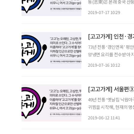
동(志東)은 본래 중국 산
만나겠다는 의지를 담아 지은 것이다. 특히 김성정 씨는 6·25
2019-07-17 10:29
박정희 대통령에게 보국포
[고고가게] 인천·경
73년 전통 ‘경인면옥’ 평안도 출신인 1대 주인장 함용복 씨는 냉면집을 운영하던 맏형에게 평
양냉면 요리를 전수받아 지
주인장을 맡았고, 다시 대를
2019-07-16 10:12
다. 따져보면 함종욱 씨보
[고고가게] 서울편③
49년 전통 ‘옛날집 낙원아
귀찜을 시작해, 현재의 명
찜)이 그곳이다. 이제는 너
2019-06-12 11:41
라고 표시해