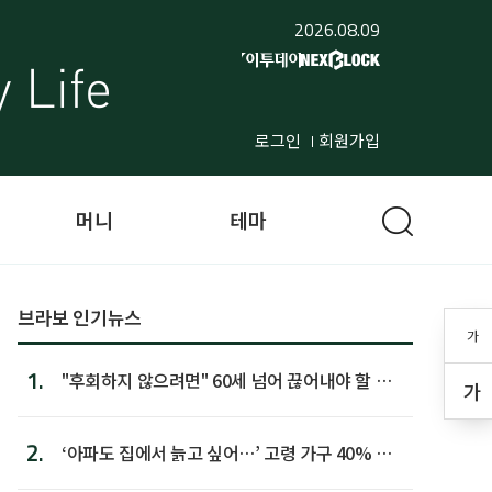
2026.08.09
로그인
회원가입
머니
테마
브라보 인기뉴스
가
1.
"후회하지 않으려면" 60세 넘어 끊어내야 할 사
가
람 1위
2.
‘아파도 집에서 늙고 싶어…’ 고령 가구 40% 노
후 주택이라 어...