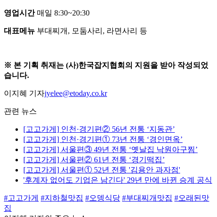
영업시간
매일 8:30~20:30
대표메뉴
부대찌개, 모둠사리, 라면사리 등
※ 본 기획 취재는 (사)한국잡지협회의 지원을 받아 작성되었
습니다.
이지혜 기자
jyelee@etoday.co.kr
관련 뉴스
[고고가게] 인천·경기편② 56년 전통 ‘지동관’
[고고가게] 인천·경기편① 73년 전통 ‘경인면옥’
[고고가게] 서울편③ 49년 전통 ‘옛날집 낙원아구찜’
[고고가게] 서울편② 61년 전통 ‘경기떡집’
[고고가게] 서울편① 52년 전통 '김용안 과자점'
'후계자 없어도 기업은 남긴다' 29년 만에 바뀐 승계 공식
#고고가게
#지하철맛집
#오뎅식당
#부대찌개맛집
#오래된맛
집