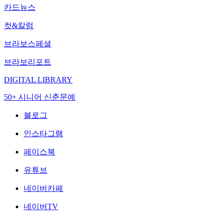
카드뉴스
컷&칼럼
브라보스페셜
브라보리포트
DIGITAL LIBRARY
50+ 시니어 신춘문예
블로그
인스타그램
페이스북
유튜브
네이버카페
네이버TV