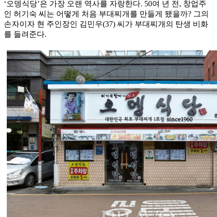
‘오뎅식당’은 가장 오랜 역사를 자랑한다. 50여 년 전, 창업주
인 허기숙 씨는 어떻게 처음 부대찌개를 만들게 됐을까? 그의
손자이자 현 주인장인 김민우(37) 씨가 부대찌개의 탄생 비화
를 들려준다.