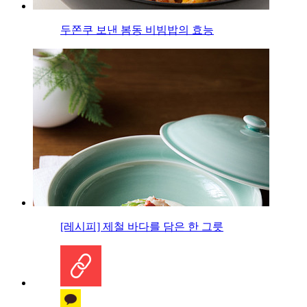
두쫀쿠 보낸 봄동 비빔밥의 효능
[레시피] 제철 바다를 담은 한 그릇