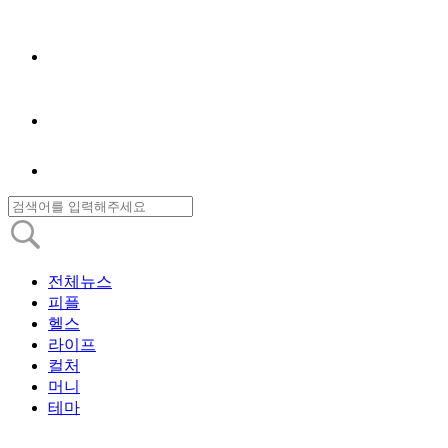
전체뉴스
피플
헬스
라이프
컬처
머니
테마