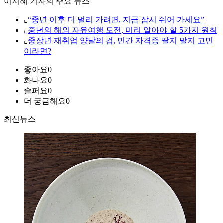
이지혜 기자의 주요 뉴스
⌞
“중년 이후 더 멀리 가려면, 지금 잠시 쉬어 가세요”
⌞
중년의 해외 자유여행 도전, 미리 알아야 할 5가지 원칙
⌞
중장년 재취업 양날의 검, 민간 자격증 딸지 말지 고민
이라면?
좋아요
0
화나요
0
슬퍼요
0
더 궁금해요
0
최신뉴스