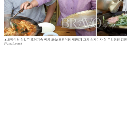
▲오뎅식당 창업주 故허기숙 씨의 모습(오뎅식당 제공)과 그의 손자이자 현 주인장인 김민우 
@gmail.com)